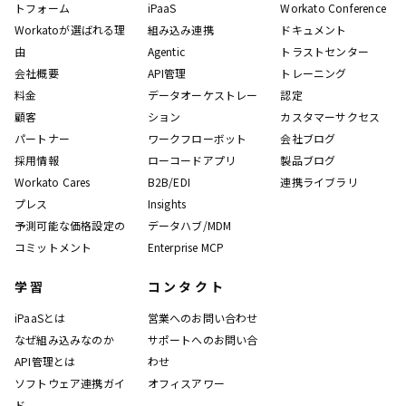
トフォーム
iPaaS
Workato Conference
Workatoが選ばれる理
組み込み連携
ドキュメント
由
Agentic
トラストセンター
会社概要
API管理
トレーニング
料金
データオーケストレー
認定
顧客
ション
カスタマーサクセス
パートナー
ワークフローボット
会社ブログ
採用情報
ローコードアプリ
製品ブログ
Workato Cares
B2B/EDI
連携ライブラリ
プレス
Insights
予測可能な価格設定の
データハブ/MDM
コミットメント
Enterprise MCP
学習
コンタクト
iPaaSとは
営業へのお問い合わせ
なぜ組み込みなのか
サポートへのお問い合
API管理とは
わせ
ソフトウェア連携ガイ
オフィスアワー
ド