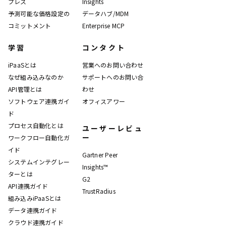
プレス
Insights
予測可能な価格設定の
データハブ/MDM
コミットメント
Enterprise MCP
学習
コンタクト
iPaaSとは
営業へのお問い合わせ
なぜ組み込みなのか
サポートへのお問い合
API管理とは
わせ
ソフトウェア連携ガイ
オフィスアワー
ド
プロセス自動化とは
ユーザーレビュ
ー
ワークフロー自動化ガ
イド
Gartner Peer
システムインテグレー
Insights™
ターとは
G2
API連携ガイド
TrustRadius
組み込みiPaaSとは
データ連携ガイド
クラウド連携ガイド