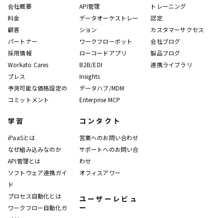
会社概要
API管理
トレーニング
料金
データオーケストレー
認定
顧客
ション
カスタマーサクセス
パートナー
ワークフローボット
会社ブログ
採用情報
ローコードアプリ
製品ブログ
Workato Cares
B2B/EDI
連携ライブラリ
プレス
Insights
予測可能な価格設定の
データハブ/MDM
コミットメント
Enterprise MCP
学習
コンタクト
iPaaSとは
営業へのお問い合わせ
なぜ組み込みなのか
サポートへのお問い合
API管理とは
わせ
ソフトウェア連携ガイ
オフィスアワー
ド
プロセス自動化とは
ユーザーレビュ
ー
ワークフロー自動化ガ