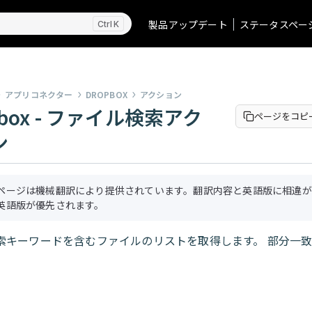
製品アップデート
ステータスペー
K
アプリコネクター
DROPBOX
アクション
pbox - ファイル検索アク
ページをコピ
ン
ページは機械翻訳により提供されています。翻訳内容と英語版に相違が
英語版が優先されます。
索キーワードを含むファイルのリストを取得します。 部分一