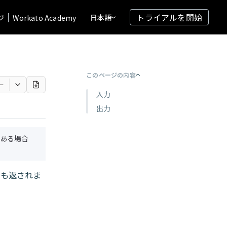
トライアルを開始
日本語
ジ
Workato Academy
このページの内容
ー
入力
出力
ある場合
致も返されま