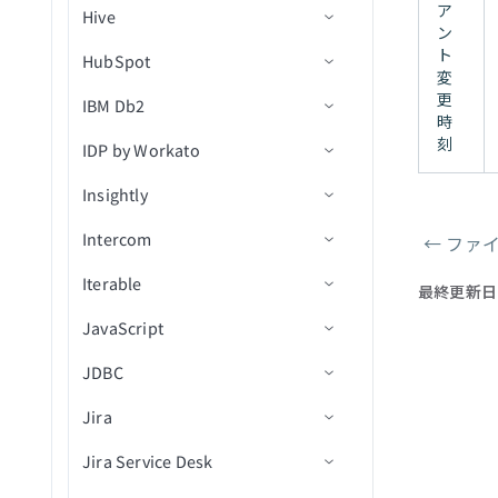
通話スコアカードを検索
My Drive内のシートの新規/
ア
Hive
アクション
トリガー
コネクション設定
ファイルをエクスポート
行を更新
新規管理者アクティビティ
IDでイベントを取得
ン
BigQueryでカスタムSQLを
更新済み行（リアルタイ
バケットを更新
イベント
通話文字起こしを検索
ト
HubSpot
アクション
トリガー
コネクション設定
実行
ファイル権限を取得
ム）
行を一括更新
レコードの追加
新規ウェビナーセッション
終日イベントを作成
変
オブジェクトメタデータを
新規アプリケーションアク
通話を検索
更
IBM Db2
アクション
トリガー
コネクション設定
ジョブIDで行のバッチを取
ファイル権限を一覧表示
Team Drive内のシートの新
レコードの削除
ウェビナー詳細を取得
新規オブジェクト
カレンダーを作成
更新
ティビティイベント
時
得（batch）
規行
ユーザーを検索
刻
IDP by Workato
オブジェクトタイプ
アクション
Custom OAuth profiles
コネクション設定
ファイル権限を削除
レコードを取得
セッションから参加者を取
新規オブジェクト（v3）
オブジェクトの作成
新規/更新済みレコード
IDでカレンダーを取得
ファイルストリーミングで
新規ユーザーイベント
Team Drive内のシートの新
得
オブジェクトをアップロー
Insightly
Greenhouseコネクションをv3
トリガー
アクション
信頼度スコア
ファイル/フォルダの名前変
モバイルデバイス
新規/更新済みオブジェクト
オブジェクトを作成（v3）
レコードの更新
スコープ
カレンダーを一覧表示
規/更新済み行
ド
に移行
更または移動
（v3）
Intercom
アクション
アクション
コネクション設定
レコードを検索
添付ファイルを作成（v3）
レコードの作成
新規レコード
行を挿入
←
ファ
タスクを作成
ページャ
Greenhouse v3オブジェクト対
ファイルまたはフォルダを
New event（リアルタイム）
Iterable
トリガー
コネクション設定
データを転送
オブジェクトの更新
IDによるレコード詳細の取
新規レコード（バッチ）
レコードを取得
行をアップサート
ドキュメントを処理
最終更新日
応範囲
タスクを更新
検索
得
JavaScript
アクション
トリガー
コネクション設定
レコードの更新
オブジェクトを更新（v3）
新規/更新済みレコード
レコードを検索（バッチ）
行を選択
ドキュメントを分類
新規連絡先
ファイル権限を更新
アクションテンプレートを
JDBC
アクション
トリガー
入力フィールドの定義
オブジェクトの検索
新規/更新済みレコード（バ
レコードの作成
カスタムSQLを使用した行
新規組織
連絡先を作成
新規会社
ファイルのアップロード
適用
ッチ）
の選択
Jira
アクション
出力フィールドの定義
コネクション設定
オブジェクトを検索（v3）
レコードを作成（バッチ）
連絡先が更新済み
組織を作成
新規連絡先
会話メモを追加
レコードの削除
リスト内の新規連絡先
行を削除
Jira Service Desk
Javascript FAQ
トリガー
コネクション設定
IDでオブジェクトを取得
レコードの更新
組織が更新済み
商談を作成
新規会話
ユーザーをアーカイブ
レコードを一覧表示
新規フォーム送信
カスタムSQLを実行