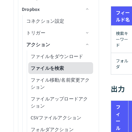
フォルダ内の新規イベント
Trello
(バッチ)
一覧表示
Dropbox
アクション
コネクション設定
プロジェクト内の図面をエ
（リアルタイム）
人物詳細を取得
発注書アクション
カスタムSQL経由の新規行
行を削除（batch）
新規従業員
フォルダを作成
フィー
WordPress Content Operations
プロジェクトを検索（バッ
クスポート
（バッチ）
休暇リクエストを一覧表示
ルド名
トリガー
コネクション設定
フォルダ内の新規/更新済み
ルーム詳細を取得
サプライヤーアクション
クエリ結果をエクスポート
新規休暇
従業員を作成
チ）
フォルダ共有リンクを作成
Workday End User
プロジェクト内のドキュメ
署名イベント
カスタムSQL経由の新規/更
従業員のテーブルレコード
アクション
トリガー
投稿メッセージ
統合アクション
行を挿入
新規タイムシート
リソースを作成
新規ドキュメントイベント
検索キ
タグを検索（バッチ）
ントを取得
署名リクエストを作成
新済み行（バッチ）
を取得
ーワー
X Social Listening and Research
フォルダ内の新規/更新済み
アクション
ルームを更新
カスタムSQLを実行
販売データを作成
新規ドキュメント受信
テンプレートからドラフト
新規/更新済みファイル
ド
タスクを検索（バッチ）
プロジェクト内の図面エク
ファイルメタデータ
ファイルメタデータを削除
カスタム従業員レポートを
YouTube Creator
エンベロープを作成
スポートステータスを取得
作成
行を選択
タスクを作成
新規受信者イベント
新規/更新済みCSV
ファイルをダウンロード
タスクを更新
ファイルまたはフォルダを
フォル
Zendesk Knowledge Base
ドキュメントを作成/送信
フォルダコンテンツを取得
削除
ダ
IDで会社従業員レポートを
カスタムSQLを使用した行
リソースを取得
CSVファイル内の新規行
ファイルを検索
Zendesk Ticket Management
取得
の選択
ドキュメントをダウンロー
プロジェクト内のフォルダ
ファイルをダウンロード
従業員を検索
新規ファイルリビジョン
ファイル移動/名前変更アク
ド
情報を取得
出力
Zoom Meetings
行を更新
ション
ファイルコメントを取得
リソースを検索
エンベロープを取得
プロジェクト内の課題を取
（batch）
ZoomInfo B2B Intelligence
ボリュームにファイルをア
ファイルアップロードアク
得（V2）
業務単位を検索
ップロード
エンベロープの受信者を取
ション
フ
ファイルダウンロードURL
得
ィ
プロジェクト内のオブジェ
を取得
従業員を更新
CSVファイルアクション
ー
クトを取得
テンプレートを取得
ファイルメタデータを取得
リソースを更新
ル
フォルダアクション