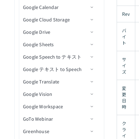
イベントに登録された新規/
ファイルトリガー
ファイルメタデータを更新
オブジェクト詳細を取得
Google Calendar
アクション
トリガー
コネクション設定
ワークシートを追加
Adsetを一覧表示
ファイルダウンロードアク
新規課題
課題にコメントを作成
新しいメール
更新済み参加者
Rev
ディレクトリ内の新規また
ション
ファイルURLを使用してフ
オブジェクトを検索（バッ
Google Cloud Storage
アクション
トリガー
コネクション設定
セルを取得
キャンペーンを一覧表示
新規プルリクエスト
課題を作成
メールを送信
新規通話(リアルタイム)
イベントに登録された新規/
は更新済みCSVファイルト
ァイルをアップロード
チ）
大容量ファイルダウンロー
更新済み参加者（リアルタ
リガー
バ
Google Drive
アクション
トリガー
コネクション設定
行を取得
新規または更新済み課題コ
課題またはPRの詳細を取得
添付ファイルをダウンロー
通話を追加
新規行
ドアクション
イ
ファイル内容を使用してフ
ファイルのアップロード
イム）
メント
ド
ト
Google Sheets
アクション
アクション
コネクション設定
ァイルをアップロード
行を追加
refのステータスを一覧表示
通話メディアを追加
新規行（バッチ）
行を挿入
新規イベント
ファイル情報取得アクショ
イベントの新規/更新済み注
新規または更新済み課題
ン
Google Speech to テキスト
トリガー
コネクション設定
文
行を更新
課題とプルリクエストを検
コンテンツ共有エンゲージ
新規ジョブ完了
行を挿入（batch）
新規/更新済みイベント
イベントを作成
バケットの作成
サ
新規または更新済みマイル
索
メントイベントを作成
イ
ディレクトリ内ファイル一
Google テキスト to Speech
アクション
トリガー
コネクション設定
行を削除
スケジュール済みクエリ
ファイルからデータを読み
イベント開始
イベントを検索（バッチ）
バケットを削除
新規アクティビティ
ストーン
ズ
覧表示アクション
課題を更新
コンテンツビューイベント
（バッチ）
込む
Google Translate
アクション
アクション
コネクション設定
イベント終了
イベントを更新
オブジェクトの削除
新規CSVファイル
ファイル権限を追加
My Drive内のシートの新規
新規または更新済みプルリ
を作成
ファイル削除アクション
変
行を選択（バッチ）
行
クエスト
Google Vision
アクション
コネクション設定
イベントを削除
オブジェクトをダウンロー
新規ファイル/フォルダ
ファイルをコピー
行を追加
短い音声をテキストに変換
更
カスタムアクションイベン
ファイル名変更アクション
日
カスタムSQLを使用して行
ド
My Drive内のシートの新規
トを作成
Google Workspace
アクション
コネクション設定
イベントに参加者を追加
フォルダ階層内の新規ファ
フォルダを作成
行を一括追加
テキストを音声に変換
時
を選択（バッチ）
行（リアルタイム）
ファイルアップロードアク
（バッチ）
バケットを取得
イル/フォルダ
IDで通話を取得
GoTo Webinar
アクション
コネクション設定
ション
ファイルを削除
行を取得
テキストを翻訳
カスタムSQLを使用して行
My Drive内のシートの新規/
ク
イベントから参加者を削除
バケットを一覧表示
集約ユーザーデータを検索
を選択し、テーブルに挿入
更新済み行
ラ
Greenhouse
トリガー
コネクション設定
ファイルをダウンロード
行を検索
画像からテキストを読み取
（batch）
イ
（バッチ）
オブジェクトを一覧表示
り