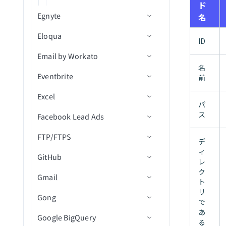
プロジェクト詳細を取得
ド
エンベロープ内のドキュメ
署名リクエストを取得
従業員を関連付け
Egnyte
名
ントを一覧表示（一括）
プロジェクト内の課題を検
フォルダ項目を一覧表示(バ
従業員の関連付けを解除
Eloqua
コネクション設定
索（V2）
エンベロープを一覧表示
ID
ッチ)
（一括）
Email by Workato
トリガー
コネクション設定
プロジェクト内のオブジェ
署名リクエストを一覧表示
名
クトを検索
テンプレートを一覧表示
Eventbrite
アクション
トリガー
メール by Workatoのランタイ
(バッチ)
新規/更新済み/削除済みイ
前
（一括）
ムエラーのトラブルシューテ
プロジェクト内の課題を更
ベント
Excel
アクション
コネクション設定
他のユーザーのファイルま
ファイルをコピーまたは移
トリガー
ィング
新（V2）
エンベロープを再送信
パ
たはフォルダ名を変更
動
ス
Facebook Lead Ads
トリガー
コネクション設定
レコードの作成
プロジェクト内のオブジェ
テンプレートを使用してド
ファイルまたはフォルダの
フォルダをコピーまたは移
クトを更新
FTP/FTPS
アクション
アクション
コネクション設定
キュメントを送信
レコードの更新
イベントへの新規参加者登
名前変更/移動
動
デ
録
ィ
ドキュメントをプロジェク
GitHub
トリガー
前提条件
IDでエンベロープを送信
レコードを検索
連絡先リストを作成
ワークブックを検索
署名リクエストを再送信
フォルダを作成
レ
トにアップロード
新規連絡先作成
ク
Gmail
アクション
コネクション設定
コネクション設定
エンベロープを無効化
レコードを取得
連絡先を作成/更新
ワークシートを一覧表示
新規リード
ファイルまたはフォルダを
選択したフォルダからファ
ト
新規イベント作成
リ
検索（バッチ）
イルをダウンロード
Gong
トリガー
トリガー
コネクション設定
レコードの削除
イベント参加者を取得
テーブルを一覧表示
Adset Insightsを取得
で
イベントの新規注文
あ
CSVファイルを更新
イベント詳細を取得
Google BigQuery
アクション
アクション
トリガー
コネクション設定
イベントを検索
テーブルを追加
キャンペーンInsightsを取得
ディレクトリ内の新規CSV
クローズされた課題
る