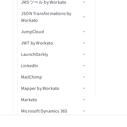
JMSツール by Workato
アクション
トリガー
コネクション設定
申請を進める
レコードを更新（バッチ）
更新された商談
イベントを作成
新規ユーザー
ユーザーを作成/更新
新規行
クエリ結果をエクスポート
JSON Transformations by
アクション
アクション
前提条件
候補者を採用済みにする
関連付けを取得（batch）
連絡先を更新
連絡先が更新済み
IDで会話を取得
スケジュール済みクエリ
アクションを選択
削除済みオブジェクト
Workato
（real-time）
Jiraリアルタイムトリガーの
コネクション設定
候補者を採用済みにする(v3)
会社に関連付けられた連絡
商談にメモを追加
会話が更新済み
ユーザーとして会話に返信
行を挿入（batch）
ユーザーを課題に割り当て
顧客を作成
JumpCloud
使用
アクション
先を取得（batch）
新規課題をエクスポート
トリガー
アプリケーションを移動(v3)
商談を更新
ユーザーが更新済み
ユーザー別に会話を検索
更新アクション
コメントを作成
顧客リクエストを作成
JWT by Workato
コネクション設定
関連付けを一覧表示
新規/更新済み課題をエクス
JSON変換
アクション
アプリケーションを却下
連絡先を検索
ユーザー別にメモを検索
削除アクション
課題を作成
コメントを作成
キュー内の新規メッセージ
（batch）
ポート
LaunchDarkly
トリガー
コネクション設定
（リアルタイム）
アプリケーションを却下
ユーザーを検索
ユーザー別にセグメントを
カスタムSQLを実行
ユーザーを作成
コメントを一覧表示
メッセージをキューに公開
レコードを関連付け
New event（リアルタイム）
LinkedIn
アクション
アクション
コネクション設定
（v3）
検索
トピック内の新規メッセー
新規オブジェクト
パイプラインを検索
クエリ結果をエクスポート
添付ファイルをダウンロー
IDでコメントを取得
メッセージをトピックに公
レコードを関連付け（バッ
新規課題
ジ（リアルタイム）
MailChimp
コネクション設定
添付ファイルをアップロー
ユーザー別にタグを検索
ド
開
関連付けを作成
JWTを生成
チ）
IDでユーザーを取得
キューを取得
ド
新規課題（バッチ）
Mapper by Workato
トリガー
コネクション設定
ユーザーを検索
課題の変更ログを取得
キュー内のメッセージを受
関連付けを削除
JWTをデコード
関連付けを削除（batch）
キュー内の課題を取得
新規/更新済みコメント（リ
信
Marketo
アクション
トリガー
コネクション設定
ユーザーを更新
課題を取得
オブジェクトの作成
新規リード獲得フォーム送
オブジェクトデータをエク
アルタイム）
信
スポート（file）
Microsoft Dynamics 365
アクション
アクション
コネクション設定
課題コメントを取得
オブジェクトの削除
IDでリード獲得フォーム応
キャンペーンが作成されま
新規/更新済み課題（リアル
（batch）
答を取得
した
CRMデータをインポート
タイム）
メッセージテンプレート by
セルフサービスフローステッ
コネクション設定
IDでオブジェクトを取得
サブスクライバーを追加
オブジェクトにマッピング
（file）