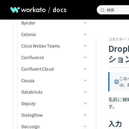
SAP Data Agentを設定
ユーザーを招待
ード
/
docs
プロセスバッチを実行
検索
Outlook Contacts
Box
アクション
トリガー
コネクション設定
IDで人物詳細を取得
画像を生成
新規従業員
ServiceNowを設定
SAP Table Reader
データをコンポーネントに
事前署名付きURLを生成
返す
ファイルのアップロード
Outlook Email
Bynder
BambooHR 403 Forbiddenエラ
アクション
トリガー
コネクション設定
IDでプロジェクト詳細を取
テキスト埋め込みを生成
新規従業員（リアルタイ
従業員を作成
新規レコード
Shopifyを設定
SAP BW OHDの設定
ー
得
Blobプロパティを取得
ム）
ユーザーを削除
Outreach Sales Engagement
Celonis
アクション
トリガー
コネクション設定
ChatGPTにメッセージを送
従業員のテーブルレコード
新規/更新済みレコード
レコードを検索（バッチ）
プロジェクトフォルダ内の
Snowflakeを設定
トラブルシューティング
コネクター
プロジェクトセクションを
コンテナプロパティを取得
信
従業員が更新済み
を作成
新規または更新済みドキュ
リクエストを検索（バッ
Dro
QuickBooks Online AP and
Cisco Webex Teams
アクション
トリガー
コネクション設定
請求書に明細を追加
プロジェクトで課題を作成
フォルダ内の新規/更新済み
SQL Serverを設定（宛先）
取得（batch）
メント
チ）
Expenses
Blobを検索
従業員が更新済み（リアル
休暇申請を作成/更新
（V2）
ファイル
ショ
Confluence
アクション
コネクション設定
レコードの作成
ファイルにコメントを追加
新規アセット
SQL Serverを設定（ソース）
IDでタスク詳細を取得
タイム）
フォルダおよびサブフォル
リクエストを共有
QuickBooks Online Billing and AR
コンテナーを検索
テーブルレコードを削除
プロジェクトでオブジェク
フォルダ内の新規CSVファ
ダ内の新規または更新済み
Confluent Cloud
トリガー
コネクション設定
レコードの削除
署名リクエストをキャンセ
新規/更新済みアセット
レコードの検索
Stripeを設定
タグ付きのすべてのタスク
カスタム従業員レポートを
トを作成
イル（バッチ）
リクエストを更新
ドキュメント
Salesforce Sales Explorer
blobメタデータを更新
従業員を更新
ル
を一覧表示（batch）
スケジュール
この
Coupa
アクション
アクション
コネクション設定
支払いデータを取得
IDによるレコード詳細の取
新規メッセージ
Workdayを設定
プロジェクト内のコストド
フォルダ内の新規/更新済み
共有解除リクエスト
は、
プロジェクト内の新規また
Shopify Orders and Fulfillment
blobをアップロード
従業員のテーブルレコード
ファイルまたはフォルダを
得
ユーザーを一覧表示(バッ
キュメントをダウンロード
CSVファイル（バッチ）
Databricks
トリガー
コネクション設定
IDによるレコード詳細の取
は更新済み課題（V2）
新規ボタン送信
ルームにユーザーを追加
ページを作成
Workday RaaSを設定
を更新
コピー
チ)
Slack
得
アセットをアップロード
名前に検
プロジェクト内のドキュメ
CSVファイル内の新規行
Deputy
アクション
トリガー
コネクション設定
プロジェクト内の新規また
ルームを作成
タスクを作成
新規メッセージ
Zendeskを設定
休暇申請ステータスを更新
コラボレーションを作成
す。
プロジェクトタスクを一覧
ントをダウンロード
Snowflake Data Explorer
レコードの更新
は更新済みオブジェクト
アセットをダウンロード
フォルダ内の新規/更新済み
Dialogflow
アクション
トリガー
コネクション設定
表示(バッチ)
添付ファイル詳細を取得
ページを検索
新規メッセージ（バッチ）
メッセージを公開
オブジェクトトリガー
Zuoraを設定
IDで従業員詳細を取得
ファイルメタデータを作成
プロジェクト内の図面エク
フォルダ
入力
Stripe Billing Operations
請求書を送信
レコードの更新
Docusign
アクション
トリガー
コネクション設定
ワークスペースを一覧表示
スポートをダウンロード
メッセージ詳細を取得
オブジェクトアクション
新規行（バッチ）
ディレクトリ内の従業員を
ファイル共有リンクを作成