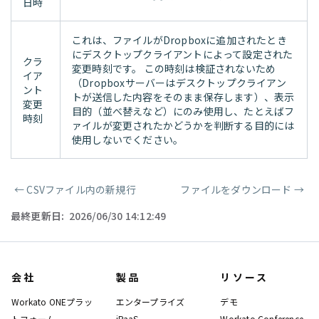
日時
これは、ファイルがDropboxに追加されたとき
にデスクトップクライアントによって設定された
クラ
変更時刻です。 この時刻は検証されないため
イア
（Dropboxサーバーはデスクトップクライアン
ント
トが送信した内容をそのまま保存します）、表示
変更
目的（並べ替えなど）にのみ使用し、たとえばフ
時刻
ァイルが変更されたかどうかを判断する目的には
使用しないでください。
←
CSVファイル内の新規行
ファイルをダウンロード
→
ページャー
最終更新日:
2026/06/30 14:12:49
会社
製品
リソース
Workato ONEプラッ
エンタープライズ
デモ
トフォーム
iPaaS
Workato Conference