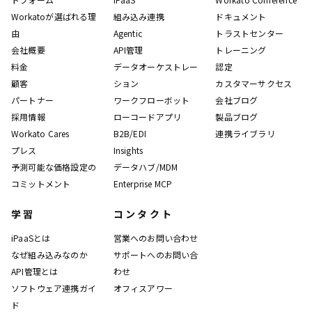
Workatoが選ばれる理
組み込み連携
ドキュメント
由
Agentic
トラストセンター
会社概要
API管理
トレーニング
料金
データオーケストレー
認定
顧客
ション
カスタマーサクセス
パートナー
ワークフローボット
会社ブログ
採用情報
ローコードアプリ
製品ブログ
Workato Cares
B2B/EDI
連携ライブラリ
プレス
Insights
予測可能な価格設定の
データハブ/MDM
コミットメント
Enterprise MCP
学習
コンタクト
iPaaSとは
営業へのお問い合わせ
なぜ組み込みなのか
サポートへのお問い合
API管理とは
わせ
ソフトウェア連携ガイ
オフィスアワー
ド