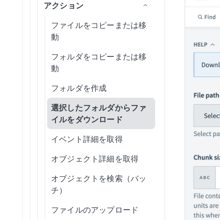
スポートステータスを取得
アクション
作成
行を選択
タスクを作成
新規受信者イベント
新規/更新済みCSV
ファイルをダウンロード
新規/更新済み/削除済みイ
タスクを更新
ファイルまたはフォルダを
Zendesk Knowledge Base
ドキュメントを作成/送信
ベント
フォルダコンテンツを取得
削除
IDで会社従業員レポートを
カスタムSQLを使用した行
リソースを取得
CSVファイル内の新規行
ファイルを検索
ファイルをコピーまたは移
Zendesk Ticket Management
取得
の選択
ドキュメントをダウンロー
動
プロジェクト内のフォルダ
ファイルをダウンロード
従業員を検索
新規ファイルリビジョン
ファイル移動/名前変更アク
ド
情報を取得
Zoom Meetings
行を更新
ション
フォルダをコピーまたは移
ファイルコメントを取得
リソースを検索
エンベロープを取得
動
プロジェクト内の課題を取
（batch）
ZoomInfo B2B Intelligence
ボリュームにファイルをア
ファイルアップロードアク
得（V2）
業務単位を検索
ップロード
エンベロープの受信者を取
ション
フォルダを作成
ファイルダウンロードURL
得
プロジェクト内のオブジェ
を取得
従業員を更新
CSVファイルアクション
選択したフォルダからファ
クトを取得
テンプレートを取得
イルをダウンロード
ファイルメタデータを取得
リソースを更新
フォルダアクション
プロジェクト詳細を取得
エンベロープ内のドキュメ
イベント詳細を取得
署名リクエストを取得
従業員を関連付け
ントを一覧表示（一括）
プロジェクト内の課題を検
オブジェクト詳細を取得
フォルダ項目を一覧表示(バ
従業員の関連付けを解除
索（V2）
エンベロープを一覧表示
ッチ)
オブジェクトを検索（バッ
（一括）
プロジェクト内のオブジェ
チ）
署名リクエストを一覧表示
クトを検索
テンプレートを一覧表示
(バッチ)
ファイルのアップロード
（一括）
プロジェクト内の課題を更