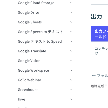
Google Cloud Storage
アクション
トリガー
コネクション設定
セルを取得
キャンペーンを一覧表示
新規プルリクエスト
課題を作成
メールを送信
新規通話(リアルタイム)
イベントに登録された新規/
は更新済みCSVファイルト
大容量ファイルダウンロー
更新済み参加者（リアルタ
リガー
Google Drive
アクション
トリガー
コネクション設定
行を取得
新規または更新済み課題コ
課題またはPRの詳細を取得
添付ファイルをダウンロー
通話を追加
新規行
ドアクション
出力
イム）
メント
ド
Google Sheets
アクション
アクション
コネクション設定
行を追加
refのステータスを一覧表示
通話メディアを追加
新規行（バッチ）
行を挿入
新規イベント
ファイル情報取得アクショ
イベントの新規/更新済み注
新規または更新済み課題
ン
出力フ
Google Speech to テキスト
トリガー
コネクション設定
文
行を更新
課題とプルリクエストを検
コンテンツ共有エンゲージ
新規ジョブ完了
行を挿入（batch）
新規/更新済みイベント
イベントを作成
バケットの作成
ールド
新規または更新済みマイル
索
メントイベントを作成
ディレクトリ内ファイル一
Google テキスト to Speech
アクション
トリガー
コネクション設定
行を削除
スケジュール済みクエリ
ファイルからデータを読み
イベント開始
イベントを検索（バッチ）
バケットを削除
新規アクティビティ
ストーン
覧表示アクション
課題を更新
コンテンツビューイベント
（バッチ）
込む
コンテ
Google Translate
アクション
アクション
コネクション設定
イベント終了
イベントを更新
オブジェクトの削除
新規CSVファイル
ファイル権限を追加
My Drive内のシートの新規
新規または更新済みプルリ
を作成
ツ
ファイル削除アクション
行を選択（バッチ）
行
クエスト
Google Vision
アクション
コネクション設定
イベントを削除
オブジェクトをダウンロー
新規ファイル/フォルダ
ファイルをコピー
行を追加
短い音声をテキストに変換
カスタムアクションイベン
ファイル名変更アクション
カスタムSQLを使用して行
ド
My Drive内のシートの新規
トを作成
Google Workspace
アクション
コネクション設定
イベントに参加者を追加
フォルダ階層内の新規ファ
フォルダを作成
行を一括追加
テキストを音声に変換
を選択（バッチ）
行（リアルタイム）
ファイルアップロードアク
←
フォ
（バッチ）
バケットを取得
イル/フォルダ
ページャ
IDで通話を取得
GoTo Webinar
アクション
コネクション設定
ション
ファイルを削除
行を取得
テキストを翻訳
カスタムSQLを使用して行
My Drive内のシートの新規/
イベントから参加者を削除
バケットを一覧表示
最終更新日
集約ユーザーデータを検索
を選択し、テーブルに挿入
更新済み行
Greenhouse
トリガー
コネクション設定
ファイルをダウンロード
行を検索
画像からテキストを読み取
（batch）
（バッチ）
オブジェクトを一覧表示
り
通話スコアカードを検索
My Drive内のシートの新規/
Hive
アクション
トリガー
コネクション設定
ファイルをエクスポート
行を更新
新規管理者アクティビティ
IDでイベントを取得
BigQueryでカスタムSQLを
更新済み行（リアルタイ
バケットを更新
イベント
通話文字起こしを検索