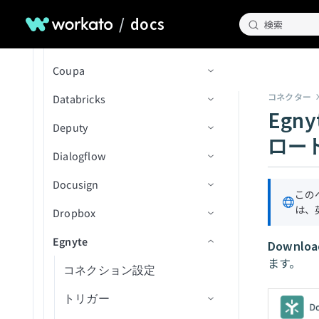
Expenses
Blobを検索
従業員が更新済み（リアル
休暇申請を作成/更新
（V2）
ファイル
Confluence
アクション
コネクション設定
レコードの作成
ファイルにコメントを追加
新規アセット
SQL Serverを設定（ソース）
IDでタスク詳細を取得
タイム）
フォルダおよびサブフォル
/
docs
リクエストを共有
検索
QuickBooks Online Billing and AR
コンテナーを検索
テーブルレコードを削除
プロジェクトでオブジェク
フォルダ内の新規CSVファ
ダ内の新規または更新済み
Confluent Cloud
トリガー
コネクション設定
レコードの削除
署名リクエストをキャンセ
新規/更新済みアセット
レコードの検索
Stripeを設定
タグ付きのすべてのタスク
カスタム従業員レポートを
トを作成
イル（バッチ）
リクエストを更新
ドキュメント
Salesforce Sales Explorer
blobメタデータを更新
従業員を更新
ル
を一覧表示（batch）
スケジュール
Coupa
アクション
アクション
コネクション設定
支払いデータを取得
IDによるレコード詳細の取
新規メッセージ
Workdayを設定
プロジェクト内のコストド
フォルダ内の新規/更新済み
共有解除リクエスト
プロジェクト内の新規また
Shopify Orders and Fulfillment
blobをアップロード
従業員のテーブルレコード
ファイルまたはフォルダを
得
ユーザーを一覧表示(バッ
キュメントをダウンロード
CSVファイル（バッチ）
コネクター
Databricks
トリガー
コネクション設定
IDによるレコード詳細の取
は更新済み課題（V2）
新規ボタン送信
ルームにユーザーを追加
ページを作成
Workday RaaSを設定
を更新
コピー
チ)
Egn
Slack
得
アセットをアップロード
プロジェクト内のドキュメ
CSVファイル内の新規行
Deputy
アクション
トリガー
コネクション設定
プロジェクト内の新規また
ルームを作成
タスクを作成
新規メッセージ
Zendeskを設定
休暇申請ステータスを更新
コラボレーションを作成
ロー
プロジェクトタスクを一覧
ントをダウンロード
Snowflake Data Explorer
レコードの更新
は更新済みオブジェクト
アセットをダウンロード
フォルダ内の新規/更新済み
Dialogflow
アクション
トリガー
コネクション設定
表示(バッチ)
添付ファイル詳細を取得
ページを検索
新規メッセージ（バッチ）
メッセージを公開
オブジェクトトリガー
Zuoraを設定
IDで従業員詳細を取得
ファイルメタデータを作成
プロジェクト内の図面エク
フォルダ
Stripe Billing Operations
請求書を送信
レコードの更新
Docusign
アクション
トリガー
コネクション設定
ワークスペースを一覧表示
スポートをダウンロード
メッセージ詳細を取得
オブジェクトアクション
新規行（バッチ）
ディレクトリ内の従業員を
ファイル共有リンクを作成
この
フォルダ内の新規イベント
Trello
(バッチ)
一覧表示
は、
Dropbox
アクション
コネクション設定
プロジェクト内の図面をエ
（リアルタイム）
人物詳細を取得
発注書アクション
カスタムSQL経由の新規行
行を削除（batch）
新規従業員
フォルダを作成
WordPress Content Operations
プロジェクトを検索（バッ
クスポート
（バッチ）
休暇リクエストを一覧表示
Egnyte
トリガー
コネクション設定
フォルダ内の新規/更新済み
ルーム詳細を取得
サプライヤーアクション
クエリ結果をエクスポート
新規休暇
従業員を作成
Download
チ）
フォルダ共有リンクを作成
Workday End User
プロジェクト内のドキュメ
署名イベント
カスタムSQL経由の新規/更
ます。
従業員のテーブルレコード
アクション
トリガー
コネクション設定
投稿メッセージ
統合アクション
行を挿入
新規タイムシート
リソースを作成
新規ドキュメントイベント
タグを検索（バッチ）
ントを取得
署名リクエストを作成
新済み行（バッチ）
を取得
X Social Listening and Research
フォルダ内の新規/更新済み
アクション
トリガー
ルームを更新
カスタムSQLを実行
販売データを作成
新規ドキュメント受信
テンプレートからドラフト
新規/更新済みファイル
タスクを検索（バッチ）
プロジェクト内の図面エク
ファイルメタデータ
ファイルメタデータを削除
カスタム従業員レポートを
YouTube Creator
エンベロープを作成