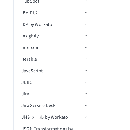
HubSpot
アクション
トリガー
コネクション設定
実行
ファイル権限を取得
ム）
行を一括更新
レコードの追加
新規ウェビナーセッション
終日イベントを作成
オブジェクトメタデータを
新規アプリケーションアク
通話を検索
IBM Db2
アクション
トリガー
コネクション設定
ジョブIDで行のバッチを取
ファイル権限を一覧表示
Team Drive内のシートの新
レコードの削除
ウェビナー詳細を取得
新規オブジェクト
カレンダーを作成
更新
ティビティイベント
得（batch）
規行
ユーザーを検索
IDP by Workato
オブジェクトタイプ
アクション
Custom OAuth profiles
コネクション設定
ファイル権限を削除
レコードを取得
セッションから参加者を取
新規オブジェクト（v3）
オブジェクトの作成
新規/更新済みレコード
IDでカレンダーを取得
ファイルストリーミングで
新規ユーザーイベント
Team Drive内のシートの新
得
オブジェクトをアップロー
Insightly
Greenhouseコネクションをv3
トリガー
アクション
信頼度スコア
ファイル/フォルダの名前変
モバイルデバイス
新規/更新済みオブジェクト
オブジェクトを作成（v3）
レコードの更新
スコープ
カレンダーを一覧表示
規/更新済み行
ド
に移行
更または移動
（v3）
Intercom
アクション
アクション
コネクション設定
レコードを検索
添付ファイルを作成（v3）
レコードの作成
新規レコード
行を挿入
タスクを作成
Greenhouse v3オブジェクト対
ファイルまたはフォルダを
New event（リアルタイム）
Iterable
トリガー
コネクション設定
データを転送
オブジェクトの更新
IDによるレコード詳細の取
新規レコード（バッチ）
レコードを取得
行をアップサート
ドキュメントを処理
応範囲
タスクを更新
検索
得
JavaScript
アクション
トリガー
コネクション設定
レコードの更新
オブジェクトを更新（v3）
新規/更新済みレコード
レコードを検索（バッチ）
行を選択
ドキュメントを分類
新規連絡先
ファイル権限を更新
アクションテンプレートを
JDBC
アクション
トリガー
入力フィールドの定義
オブジェクトの検索
新規/更新済みレコード（バ
レコードの作成
カスタムSQLを使用した行
新規組織
連絡先を作成
新規会社
ファイルのアップロード
適用
ッチ）
の選択
Jira
アクション
出力フィールドの定義
コネクション設定
オブジェクトを検索（v3）
レコードを作成（バッチ）
連絡先が更新済み
組織を作成
新規連絡先
会話メモを追加
レコードの削除
リスト内の新規連絡先
行を削除
Jira Service Desk
Javascript FAQ
トリガー
コネクション設定
IDでオブジェクトを取得
レコードの更新
組織が更新済み
商談を作成
新規会話
ユーザーをアーカイブ
レコードを一覧表示
新規フォーム送信
カスタムSQLを実行
JMSツール by Workato
アクション
トリガー
コネクション設定
申請を進める
レコードを更新（バッチ）
更新された商談
イベントを作成
新規ユーザー
ユーザーを作成/更新
新規行
クエリ結果をエクスポート
JSON Transformations by
アクション
アクション
前提条件
候補者を採用済みにする
関連付けを取得（batch）
連絡先を更新
連絡先が更新済み
IDで会話を取得
スケジュール済みクエリ
アクションを選択
削除済みオブジェクト