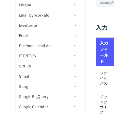
他のユーザーのファイルま
Eloqua
新（V2）
エンベロープを再送信
たはフォルダ名を変更
Email by Workato
コネクション設定
プロジェクト内のオブジェ
テンプレートを使用してド
ファイルまたはフォルダの
クトを更新
キュメントを送信
Eventbrite
トリガー
メール by Workatoのランタイ
名前変更/移動
入力
ムエラーのトラブルシューテ
ドキュメントをプロジェク
IDでエンベロープを送信
Excel
アクション
コネクション設定
署名リクエストを再送信
トリガー
ィング
トにアップロード
入力
エンベロープを無効化
Facebook Lead Ads
トリガー
コネクション設定
ファイルまたはフォルダを
レコードの作成
フィ
検索（バッチ）
ール
FTP/FTPS
アクション
アクション
コネクション設定
レコードの更新
イベントへの新規参加者登
ド
CSVファイルを更新
録
GitHub
トリガー
前提条件
レコードを検索
連絡先リストを作成
ワークブックを検索
ファイルメタデータを更新
新規連絡先作成
ファ
Gmail
アクション
コネクション設定
コネクション設定
レコードを取得
連絡先を作成/更新
ワークシートを一覧表示
新規リード
イル
ファイルURLを使用してフ
新規イベント作成
パス
Gong
トリガー
トリガー
コネクション設定
レコードの削除
イベント参加者を取得
テーブルを一覧表示
Adset Insightsを取得
ァイルをアップロード
イベントの新規注文
Google BigQuery
アクション
アクション
トリガー
コネクション設定
イベントを検索
テーブルを追加
キャンペーンInsightsを取得
ディレクトリ内の新規CSV
クローズされた課題
チャ
ファイル内容を使用してフ
ンク
イベントに登録された新規/
ファイルトリガー
ァイルをアップロード
Google Calendar
アクション
トリガー
コネクション設定
ワークシートを追加
Adsetを一覧表示
ファイルダウンロードアク
新規課題
課題にコメントを作成
新しいメール
サイ
更新済み参加者
ズ
ディレクトリ内の新規また
ション