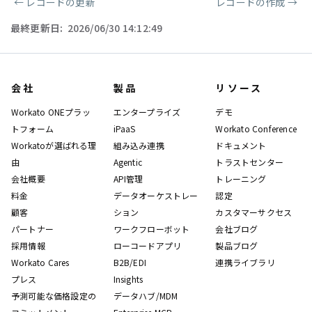
←
レコードの更新
レコードの作成
→
ページャー
最終更新日:
2026/06/30 14:12:49
会社
製品
リソース
Workato ONEプラッ
エンタープライズ
デモ
トフォーム
iPaaS
Workato Conference
Workatoが選ばれる理
組み込み連携
ドキュメント
由
Agentic
トラストセンター
会社概要
API管理
トレーニング
料金
データオーケストレー
認定
顧客
ション
カスタマーサクセス
パートナー
ワークフローボット
会社ブログ
採用情報
ローコードアプリ
製品ブログ
Workato Cares
B2B/EDI
連携ライブラリ
プレス
Insights
予測可能な価格設定の
データハブ/MDM