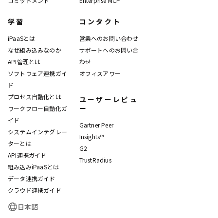
コミットメント
Enterprise MCP
学習
コンタクト
iPaaSとは
営業へのお問い合わせ
なぜ組み込みなのか
サポートへのお問い合
API管理とは
わせ
ソフトウェア連携ガイ
オフィスアワー
ド
プロセス自動化とは
ユーザーレビュ
ー
ワークフロー自動化ガ
イド
Gartner Peer
システムインテグレー
Insights™
ターとは
G2
API連携ガイド
TrustRadius
組み込みiPaaSとは
データ連携ガイド
クラウド連携ガイド
日本語