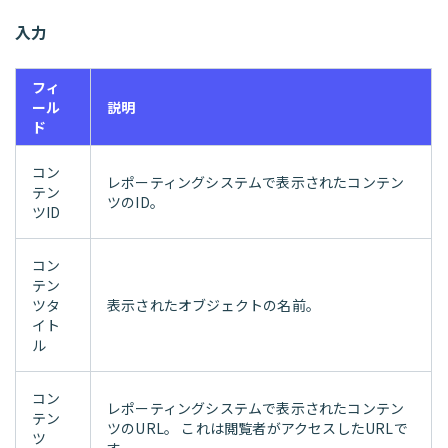
入力
フィ
ール
説明
ド
コン
レポーティングシステムで表示されたコンテン
テン
ツのID。
ツID
コン
テン
ツタ
表示されたオブジェクトの名前。
イト
ル
コン
レポーティングシステムで表示されたコンテン
テン
ツのURL。 これは閲覧者がアクセスしたURLで
ツ