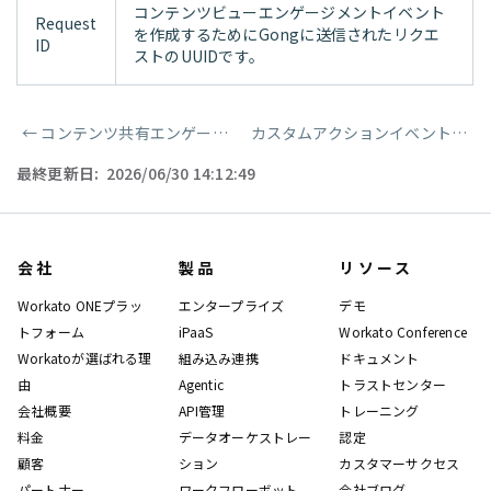
コンテンツビューエンゲージメントイベント
Request
を作成するためにGongに送信されたリクエ
ID
ストのUUIDです。
←
コンテンツ共有エンゲージメントイベントを作成
カスタムアクションイベントを作成
ページャー
最終更新日:
2026/06/30 14:12:49
会社
製品
リソース
Workato ONEプラッ
エンタープライズ
デモ
トフォーム
iPaaS
Workato Conference
Workatoが選ばれる理
組み込み連携
ドキュメント
由
Agentic
トラストセンター
会社概要
API管理
トレーニング
料金
データオーケストレー
認定
顧客
ション
カスタマーサクセス
パートナー
ワークフローボット
会社ブログ