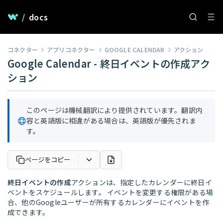
/
docs
コネクター
アプリコネクター
GOOGLE CALENDAR
アクション
Google Calendar - 終日イベントの作成アク
ション
このページは機械翻訳により提供されています。翻訳内
容と英語版に相違がある場合は、英語版が優先されま
す。
ページをコピー
終日イベントの作成
アクションは、指定したカレンダーに終日イ
ベントをスケジュールします。 イベントを変更する権限がある場
合、他のGoogleユーザーが所有するカレンダーにイベントを作
成できます。