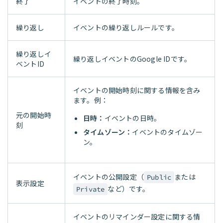
終了
イベントの終了時刻。
繰り返し
イベントの繰り返しルールです。
繰り返しイ
繰り返しイベントのGoogle IDです。
ベントID
イベントの開始時刻に関する情報を含み
ます。例：
元の開始時
日時：
イベントの日時。
刻
タイムゾーン：
イベントのタイムゾー
ン。
イベントの公開設定（
または
Public
表示設定
など）です。
Private
イベントのリマインダー設定に関する情