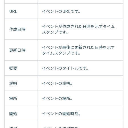
URL
イベントのURLです。
イベントが作成された日時を示すタイム
作成日時
スタンプです。
イベントが最後に更新された日時を示す
更新日時
タイムスタンプです。
概要
イベントのタイトルです。
説明
イベントの説明。
場所
イベントの場所。
開始
イベントの開始時刻。