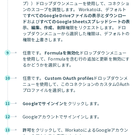
プ））ドロップダウンメニューを使用して、コネクショ
ンのスコープを調整します。 Workatoは、デフォルト
で
すべてのGoogle Driveファイルの表示とダウンロー
ド
および
すべてのGoogle Sheetsスプレッドシートの表
示、編集、作成、削除
権限をリクエストします。 ドロ
ップダウンメニューから選択した権限は、デフォルトの
権限を上書きします。
任意です。
Formulaを無効化
ドロップダウンメニュー
9
を使用して、Formulaを含む行の追加と更新を無効にす
るかどうかを選択します。
任意です。
Custom OAuth profiles
ドロップダウンメ
10
ニューを使用して、このコネクションのカスタムOAuth
プロファイルを選択します。
Googleでサインイン
をクリックします。
11
Googleアカウントでサインインします。
12
許可
をクリックして、WorkatoによるGoogleアカウン
13