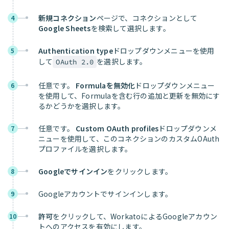
新規コネクション
ページで、コネクションとして
4
Google Sheets
を検索して選択します。
Authentication type
ドロップダウンメニューを使用
5
して
を選択します。
OAuth 2.0
任意です。
Formulaを無効化
ドロップダウンメニュー
6
を使用して、Formulaを含む行の追加と更新を無効にす
るかどうかを選択します。
任意です。
Custom OAuth profiles
ドロップダウンメ
7
ニューを使用して、このコネクションのカスタムOAuth
プロファイルを選択します。
Googleでサインイン
をクリックします。
8
Googleアカウントでサインインします。
9
許可
をクリックして、WorkatoによるGoogleアカウン
10
トへのアクセスを有効にします。