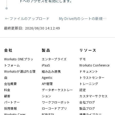
トへのアクセスを有効にします。
←
ファイルのアップロード
My Drive内のシートの新規行
→
ページャー
最終更新日:
2026/06/30 14:12:49
会社
製品
リソース
Workato ONEプラッ
エンタープライズ
デモ
トフォーム
iPaaS
Workato Conference
Workatoが選ばれる理
組み込み連携
ドキュメント
由
Agentic
トラストセンター
会社概要
API管理
トレーニング
料金
データオーケストレー
認定
顧客
ション
カスタマーサクセス
パートナー
ワークフローボット
会社ブログ
採用情報
ローコードアプリ
製品ブログ
Workato Cares
B2B/EDI
連携ライブラリ