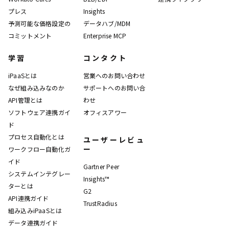
プレス
Insights
予測可能な価格設定の
データハブ/MDM
コミットメント
Enterprise MCP
学習
コンタクト
iPaaSとは
営業へのお問い合わせ
なぜ組み込みなのか
サポートへのお問い合
API管理とは
わせ
ソフトウェア連携ガイ
オフィスアワー
ド
プロセス自動化とは
ユーザーレビュ
ー
ワークフロー自動化ガ
イド
Gartner Peer
システムインテグレー
Insights™
ターとは
G2
API連携ガイド
TrustRadius
組み込みiPaaSとは
データ連携ガイド