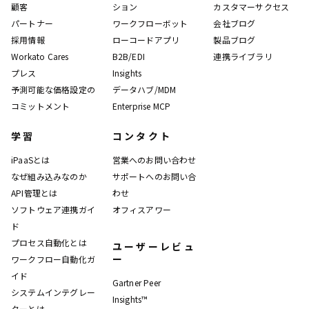
顧客
ション
カスタマーサクセス
パートナー
ワークフローボット
会社ブログ
採用情報
ローコードアプリ
製品ブログ
Workato Cares
B2B/EDI
連携ライブラリ
プレス
Insights
予測可能な価格設定の
データハブ/MDM
コミットメント
Enterprise MCP
学習
コンタクト
iPaaSとは
営業へのお問い合わせ
なぜ組み込みなのか
サポートへのお問い合
API管理とは
わせ
ソフトウェア連携ガイ
オフィスアワー
ド
プロセス自動化とは
ユーザーレビュ
ー
ワークフロー自動化ガ
イド
Gartner Peer
システムインテグレー
Insights™
ターとは