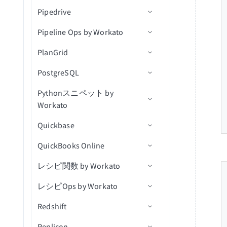
ファイルを削除
録音を翻訳
新規従業員Atomフィードエ
一覧表示（batch）
Pipedrive
トラブルシューティング
アクション
トリガー
コネクション設定
名前でグループを取得
削除アクション
抽出消費を確認
新規/更新済みイベント
カレンダーを作成
新規レコードトリガー
カスタムオブジェクトを
カスタムレコードを削除
ントリ
フォルダを削除
テキストをモデレート
Upsert（バッチ）
（batch）
権限を一覧表示(バッチ)
Pipeline Ops by Workato
アクション
トリガー
コネクション設定
グループメンバーを取得
Run Custom SQL
レコードの作成
削除済みイベント
カレンダーイベントを作成
新規レコードバッチトリガ
レコード作成アクション
新規インシデント
新規組織Atomフィードエン
CSVファイルに行を追加
ー
オブジェクトのアップサー
新規カスタムレコードをエ
権限を削除
トリ
PlanGrid
アクション
コネクターのAPI v2へのアッ
コネクション設定
ユーザー別の最近のログオ
ストアドプロシージャを実
レコードを作成（バッチ）
新規連絡先
IDでカレンダーを取得
レコードの一括作成アクシ
新規通知
インシデントにメモを追加
削除済みオブジェクト
ト
クスポート
プグレード
ンイベントを取得
オンブレミスファイルURL
行
新規または更新済みレコー
ョン
ファイルを検索（バッチ）
新規レコード
PostgreSQL
同期完了トリガー（リアルタ
コネクション設定
ユーザーを作成
新規/更新済み連絡先
カレンダーを一覧表示
IDでインシデントを取得
新規オブジェクト
コンテンツワークフロース
を生成
ドトリガー
トークンをUpsert
新規/更新済み標準レコード
イム）
IPアドレス別の最近のログ
クエリ結果をエクスポート
IDでエンティティを取得す
テップを確認
ファイル内容を使用してフ
新規レコード（バッチ）
Pythonスニペット by
サポートされているオブジェ
コネクション設定
をエクスポート
レコードの削除
新しいメール
イベントのすべてのインス
ログエントリを一覧表示
新規または更新済みオブジ
オンイベントを取得
新規または更新済みレコー
るアクション
ァイルをアップロード
Workato
クト
タンスを一覧表示
ェクト
アセットをコピー
新規/更新済みレコード
ドバッチトリガー
トリガー
新規/更新済みカスタムレコ
（file）
ESSジョブ実行詳細をダウ
インシデントを検索
ユーザーを停止
レコード検索アクション
Quickbase
トリガー
コネクション設定
ードをエクスポート
ンロード
IDでカレンダーイベントを
オブジェクトの作成
新規/更新済みレコード（バ
アクション
ファイルURLをアップロー
イベントを送信
新規行
ユーザーの停止を解除
取得
レコード更新アクション
ッチ）
QuickBooks Online
アクション
アクション
コネクション設定
新規標準レコードをエクス
ド（file）
エクスポート出力をダウン
カスタムアクション
オブジェクトトリガー
インシデントを更新
新規/更新行
アクションを選択
ポート
ユーザーのパスワードをリ
ロード
カレンダーを検索
レコードバッチ更新アクシ
レシピ関数 by Workato
Python FAQ
トリガー
コネクション設定
セッションを使用して大き
アセットをダウンロード
オブジェクトアクション
Pythonコードの実行
セット
ョン
アクションを挿入
レコードを初期化
なファイルをアップロード
一括データをエクスポート
カレンダーイベントを検索
レシピOps by Workato
アクション
トリガー
コネクション設定
IDによるオブジェクトの詳
新規レコード
ユーザーパスワードを期限
Upsertアクション
抽出とパージ
カレンダーイベントを更新
細取得
切れにする
Redshift
アクション
ウォークスルー
コネクション設定
新規レコード（リアルタイ
レコードの作成
QuickBooksトリガー
更新アクション
抽出出力を取得
カレンダーイベントを削除
オブジェクトの検索
ム）
ユーザーに割り当てられた
Replicon
営利版と非営利版で異なるラ
トリガー
トリガー
コネクション設定
レコードの更新
QuickBooksアクション