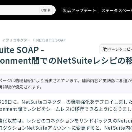
製品アップデート
ステータスペー
K
アプリコネクター
NETSUITE SOAP
uite SOAP -
ページをコピ
ironment間でのNetSuiteレシピの
ページは機械翻訳により提供されています。翻訳内容と英語版に相違が
英語版が優先されます。
5月19日に、NetSuiteコネクターの機能強化をデプロイしまし
ironment間でレシピをシームレスに移行できるようになりま
強化以前は、レシピのコネクションをサンドボックスのNetsui
ダクションNetSuiteアカウントに変更すると、NetSuite