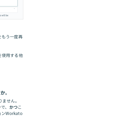
をもう一度再
を使用する他
すか。
りません。
ンで、
かつ
こ
orkato