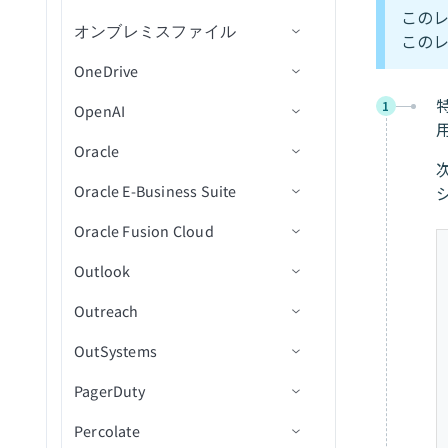
トリガー
保存済み検索内の新規標準
ケースコメントを取得
この
レコードを変換
オンブレミスファイル
コネクション設定
オブジェクトを取得
レコード（バッチ）
この
アクション
新規イベント
標準レコードを検索
レコードの更新
OneDrive
アクション
コネクション設定
リストからリードを削除
新規/更新済み保存済み検索
ログイベントデータツリー
スケジュール済みイベント
ユーザーを作成
カスタムレコードを検索
レコードを更新（async）
1
OpenAI
トリガー
コネクション設定
検索
コマンドラインスクリプト
データをセルフサービスフ
保存済み検索内の新規/更新
トラブルシューティング
ユーザーを有効化
レコードの更新
を実行
ローステップに返す
レコードをUpsert
済みカスタムレコード（バ
Oracle
アクション
トリガー
コネクション設定
フォルダ内の新規ファイル
ッチ）
ユーザーを更新
レコードをバッチで更新
キャンペーンまたはスマー
レコードをUpsert（async）
Oracle E-Business Suite
アクション
アクション
コネクション設定
フォルダ内の新規CSVファ
ファイルのアップロード
新規イベントトリガー（リ
トキャンペーンをスケジュ
保存済み検索内の新規/更新
グループにユーザーを追加
レコードを一括更新
イル（バッチ）
アルタイム）
Oracle Fusion Cloud
トリガー
コネクション設定
ール
済み標準レコード（バッ
ファイルをダウンロード
権限を追加
ビジネスアクション
グループからユーザーを削
チ）
レコードをバッチでUpsert
CSVファイル内の新規行
新規ファイルトリガー
Outlook
アクション
トリガー
コネクション設定
オブジェクトを検索（バッ
除
ファイルを移動
フォルダを作成
画像を生成
新規行
チ）
削除済み標準レコード
レコードを一括でUpsert
CSVファイル内の新規行
新規フォルダトリガー
Outreach
Oracleの操作
アクション
一般設定
コネクション設定
ユーザーを無効化
ファイル名を変更
ファイルまたはフォルダを
テキスト埋め込みを生成
新規/更新行
アクションを選択
新規ビジネスイベント
（バッチ）
フォームを送信
標準レコードを削除
CSVファイル内の新規行ト
削除
OutSystems
ベストプラクティス
トリガー
Custom OAuth profileを作成
コネクション設定
ユーザーを削除
フォルダを作成
OpenAI Modelsにメッセージ
アクションを挿入
新規カスタムビジネスイベ
PL/SQLオペレーションを実
リガー
特定のリードに対してキャ
標準レコードを削除
ファイルをダウンロード
を送信
ント
行
PagerDuty
ユースケース
アクション
トリガー
トリガー
コネクション設定
IDでユーザーを取得
フォルダ内のファイルを一
更新アクション
新規ビジネスイベント(リア
ンペーンをトリガー
（batch）
新規または更新済みファイ
（file）
覧表示（batch）
録音を文字起こし
ルタイム)
ルトリガー
Percolate
トラブルシューティング
アクション
アクション
トリガー
コネクション設定
ユーザーグループを取得
Upsertアクション
ファイルコメントを追加
新規イベント
オブジェクトの更新
カスタムレコードを削除
ファイルまたはフォルダを