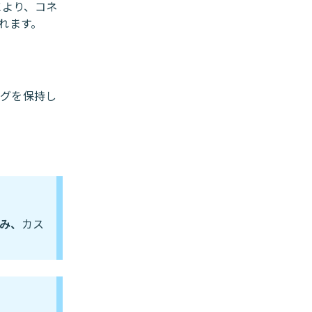
により、コネ
れます。
ングを保持し
のみ、
カス