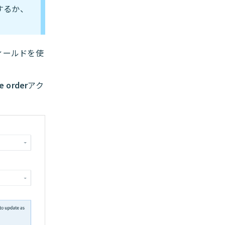
するか、
ィールドを使
e order
アク