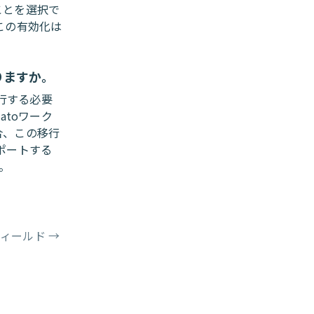
ことを選択で
この有効化は
りますか。
移行する必要
atoワーク
合、この移行
ンポートする
す。
eフィールド
→