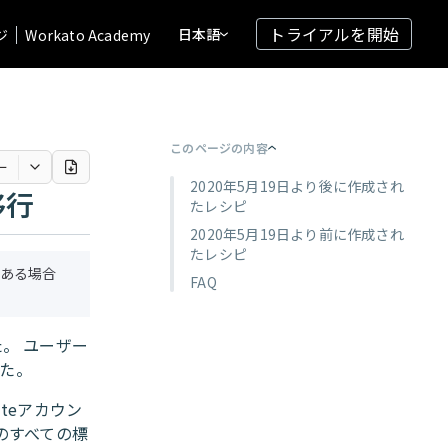
トライアルを開始
日本語
ジ
Workato Academy
このページの内容
ー
2020年5月19日より後に作成され
移行
たレシピ
2020年5月19日より前に作成され
たレシピ
ある場合
FAQ
た。 ユーザー
した。
teアカウン
内のすべての標