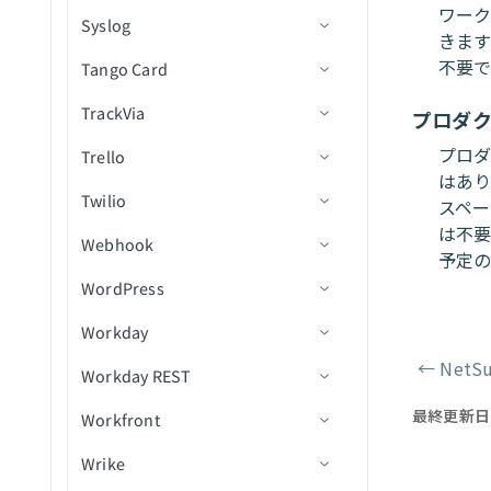
タスク
レコードをUpsert
（batch）（deprecated）
新規/更新済み顧客
ワー
レコードの変更を監視(リア
のトラブルシューティング
セル
Syslog
アクション
トリガー
コネクション設定
ファイルの名前変更/移動
済みファイル
ボタンクリック（リアルタ
投稿メッセージ
行を更新
ファイルをダウンロード
新規/更新済み行トリガー
アクションを選択
新規行
ユーザーによって停止され
複数のレコードをUpsert
リスト内の行を削除
きます
ルタイム)
新規/更新済み発注書
レコードを承認
経費タイプを取得（batch）
新規/更新済み下書き注文
イム）
たレシピ
在庫品目をロケーションに
不要で
Tango Card
ベストプラクティス
アクション
コネクション設定
ファイル/フォルダを検索
フォルダ階層内の新規/更新
ボタンクリックに応答
ディレクトリコンテンツを
アクションを挿入
新規/更新行
アクションを選択
新規請求
リスト内の添付ファイルを
新規レコード
接続
新規/更新済みベンダー
レコードをバッチで作成
すべてのリスト項目を取得
済みファイル（大規模サイ
新規/更新済み注文
一覧表示
Workatoによって停止され
ダウンロード（batch）
TrackVia
ユースケース
コネクション設定
ファイルのアップロード
ユーザーを会話に招待
更新アクション
スケジュール済みクエリ
アクションを挿入
新規オブジェクト
請求を作成
プロダ
（batch）
（batch）
ト）
たレシピ
新規レコード（バッチ）
顧客を作成
新規/更新済み製品
メタデータを取得
ライブラリからファイルを
プロダ
Trello
トラブルシューティング
コネクション設定
会話をアーカイブ
Upsertアクション
更新アクション
新規オブジェクト（バッ
顧客を作成
CSVファイルからレコード
すべてのリストを取得
利用状況のしきい値に到達
新規レコード（リアルタイ
ダウンロード（file）
下書き注文を作成
はあり
ファイルのアップロード
チ）
を一括作成
（batch）
Twilio
トリガー
コネクション設定
ム）
会話のアーカイブを解除
削除アクション
Upsertアクション
請求書項目を作成
スペ
ライブラリからファイルと
フルフィルメントを作成
新規オブジェクトイベント
は不要
レコードの削除
すべての支払いタイプを取
Webhook
アクション
トリガー
コネクション設定
新規/更新済みレコード
フォルダの詳細を取得
会話を作成
カスタムSQLを使用して長
削除アクション
IDで顧客を取得
削除済みレコード
（リアルタイム）
予定の
得（batch）（deprecated）
注文を作成
時間クエリを実行
添付ファイルをダウンロー
WordPress
アクション
トリガー
ウィザードを使用してセット
新規/更新済みレコード（バ
ファイルとフォルダの権限
会話の目的を設定
レプリケート
IDでオブジェクトを取得
新規レコード
レコードの作成
新規カード
ド
支払いタイプを取得
製品を作成
アップ
ッチ）
を取得（batch）
カスタムSQLを実行
Workday
アクション
コネクション設定
（batch）
会話のトピックを設定
オンブレミスファイルから
オブジェクトを一覧表示
レコードが更新済み
ユーザーを作成
新規または更新されたカー
カードに色を追加
受信SMS
ファイルをダウンロード
製品画像を作成
トリガー
新規/更新済みレコード（リ
ライブラリ内のファイルま
クエリ結果をエクスポート
一括ロード
ド（リアルタイム）
←
NetSu
Workday REST
トリガー
コネクション設定
エントリ画像URLを取得
IDで請求書を取得
ビュー内のすべてのレコー
カードにコメントを追加
MMSメディアを取得
ページャ
アルタイム）
たはフォルダを一覧表示
オブジェクトスキーマの取
製品バリアントを作成
一般的なエラーをデバッグ
内部ステージにファイルを
カスタムSQLを実行
ドを削除
HTTP Webhook経由の新規
（batch）
最終更新日
Workfront
アクション
トリガー
コネクション設定
得
経費レポートの詳細を取得
請求を検索
ボードを作成
IVR電話をかける
新規コメント
新規アウトバウンドメッセ
アップロード
イベント
支払い返金を作成
Webhook FAQ
ストアドプロシージャを実
レコードの削除
ージ（リアルタイム）
ライブラリ内のファイルを
Wrike
アクション
トリガー
コネクション設定
IDによるレコード詳細の取
インボイス詳細を取得
請求書明細を検索
カードを作成
電話をかける
新規投稿作成
投稿を作成
新規/更新済みビジネスオブ
ステージからテーブルに一
行
移動
トランザクションを作成
得
すべてのビューレコードを
ジェクト