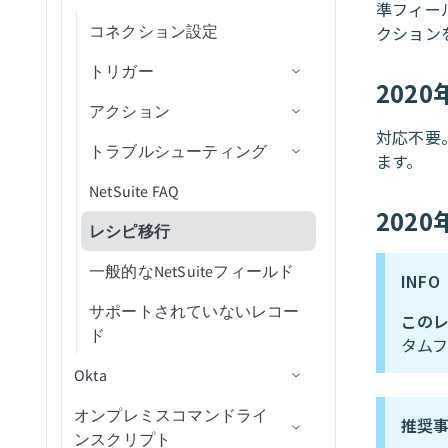
準フィー
データ型付けの制限
リストから連絡先を削除
エンティティの変更を監視
を監視(バッチ)
アクション
トリガー
コネクション設定
オブジェクトの検索
オブジェクトIDを取得
ドキュメントをレプリケー
新規/更新行
アクションを選択
新規従業員プロファイル
クション
（バッチ）
コメントを更新
キャンペーンを検索
リストにリードを追加（バ
(バッチ)
ト
新規セルフサービスフロー
ッチ）
アクション
トリガー
従業員IDでユーザーを検索
オブジェクトスキーマの取
スケジュール済みクエリ
アクションを挿入
新規または更新済み従業員
ステータス投稿を作成
新規分類レコード
連絡先を削除
課題を更新
購読者を検索
新規オブジェクト
202
ステップ（リアルタイム）
得
ドキュメントを検索
プロファイル
オブジェクトをファイルに
アクション
ユーザーのロックを解除
更新アクション
IDで従業員プロファイル詳
新規カスタムレコード
レコードの作成
新規分類レコード
エンゲージメントを作成
課題ステータスを更新
タグを検索
新規オブジェクト（リアル
新規リードアクティビティ
一括エクスポート（バル
オブジェクトの検索
ドキュメントを更新
新規イベント
細を取得
対応不要
タイム）
トラブルシューティング
オブジェクトの更新
（バッチ）
ク）
Upsertアクション
新規または更新済みカスタ
レコードを作成（async）
新規および更新済みレコー
レコードの追加
所有者詳細を取得
添付ファイルをアップロー
購読者を更新
ます。
オブジェクトの更新
コメントを投稿
ムレコード
ドをエクスポート
ド
新規または更新済みオブジ
NetSuite FAQ
システム上のユーザーを更
リスト内の新規リード
ファイルからオブジェクト
削除アクション
レコードの削除
レコードを一括作成
NetSuiteコネクション設定
IDで所有者詳細を取得
ェクト
202
新
を一括インポート（バル
オブジェクトを更新（バッ
人物プロファイルを検索
新規または更新済み標準レ
新規レコード
のトラブルシューティング
レシピ移行
新規/更新済みリード
カスタムSQLを実行
レコードを削除（async）
レコードを一括作成
パイプラインステージを検
ク）
チ）
コード
新規または更新済みオブジ
人物プロファイルを更新
新規/更新済みレコード
NetSuiteランタイムのトラ
索（バッチ）
一般的なNetSuiteフィールド
新規/更新済みリード（バッ
ェクト（バッチ）
クエリ結果をエクスポート
RESTletスクリプトを実行
レコードの保存済み検索を
リードプログラムステータ
新規標準レコード
ブルシューティング
INFO
チ）
新規/更新済みレコード（バ
実行
スを変更（バッチ）
サポートされていないレコー
新規または更新済みオブジ
SuiteQLクエリを実行
ッチ）
このレ
ド
ェクト（リアルタイム）
カスタムレコードの保存済
オブジェクトを複製
タム
IDでレコードを取得
新規保存済み検索
み検索を実行
Okta
スケジュール済みオブジェ
オブジェクトの作成
非同期ジョブ結果を取得
クト検索
保存済み検索内の新規カス
すべての標準レコードを取
オンプレミスコマンドライ
コネクション設定
リードを作成/更新/アップ
タムレコード（バッチ）
得
推奨
レコードの検索
ンスクリプト
サート（batch）