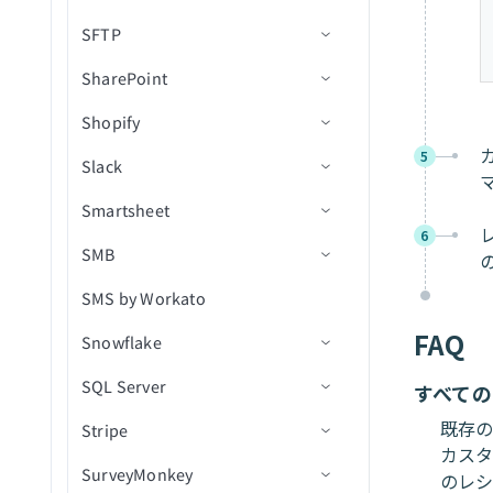
使用
スIDを取得
デプロイメント失敗
SFTP
リアルタイムトリガー
IDoc権限
OAuth2セットアップ
アクション
コネクション設定
新規プロジェクト
新規/更新済み請求書
ユーザーを作成（batch）
トリガー
ESSジョブリクエストを送
デプロイメント拒否
SharePoint
SalesforceコネクターFAQ
SAP向けOPAを設定
OAuth BTPセットアップ
トラブルシューティング
トリガー
コネクション設定
新規プロジェクトタスク
新規/更新済みユーザー
ベンダーを作成（batch）
メールを送信
信
アクション
ビジネスオブジェクトトリ
デプロイメントをレビュー
Shopify
SOQL
Workato SAPコネクターを設
アクションとトリガー
アクション
トリガー
コネクション設定
新規/更新済みAP請求書
リスト項目を削除
403 Forbiddenエラー
新規レコード
出力付きでジョブを送信
ガー
用に再オープン
定
レコードの作成
5
Slack
SOQL FAQ
アクション
トリガー
コネクション設定
新規/更新済みAP支払い
すべての参加者タイプを取
新規/更新済みレコード
レコードの検索
新規/更新済みファイル
インターフェースデータを
ジョブ失敗
トリガー
得（batch）（deprecated）
レコード詳細を取得
更新
Smartsheet
Salesforceをデータベースと同
トラブルシューティング
アクション
トリガー
コネクション設定
新規/更新済み連絡先
新規または新規/更新済みレ
レコード作成アクション
新規/更新済みCSVファイル
ファイルの権限を変更
削除済みファイルまたはフ
メンバー招待が承認されま
6
期
アクション
参加者タイプを取得
新規IDoc
レコードをマージ
コードをエクスポート
（バッチ）
ォルダ
レコードの更新
SMB
SharePoint FAQ
アクション
Slack vs Workbot
コネクション設定
した
新規/更新済み経費
レコード更新アクション
フォルダを作成
リストに行を追加
新規顧客
（batch）
（bulk）
トリガー
TLS 1.2のセットアップ
新規IDoc（バッチ）
BAPIを呼び出し
レコードの検索
SharePointリスト内の新規
レコードを更新（バッチ）
SMS by Workato
トラブルシューティング
メッセージボタン
トリガー
コネクション設定
レビュー用に送信された新
新規/更新済みGLアカウント
ファイルを削除
ファイルをコピー
新規注文
オブジェクトにメタフィー
すべての経費グループ設定
行
アクション
SNC暗号化を有効化
規デプロイメント
削除済みレコード
RFMを呼び出し
ODataクエリを使用して検
ルドを追加
UCMにアップロード
を取得（batch）
FAQ
Snowflake
メッセージスレッド
アクション
トリガー
新規/更新済み項目
フォルダを削除
ライブラリにフォルダを作
SharePointコネクションの
新規製品
シート内の新規または更新
索
SharePointリスト内の新規/
（deprecated）
トラブルシューティング
SAPでIDocステータスを追跡
オンプレミスエージェント
新規レコードをエクスポー
ファイルのアップロード
IDocを送信（Legacy）
成
トラブルシューティング
ストアにメタフィールドを
済み行
レコードをUpsert
更新済み行
SQL Server
Custom OAuth profiles
アクション
コネクション設定
新規/更新済みオブジェクト
ファイルをダウンロード
新規製品バリアント
行を作成
新規/更新済みファイルトリ
すべて
切断
ト
レコードの更新
追加
経費グループ設定を取得
トラブルシューティング
レコードの作成
Salesforceコネクション設定
IDocを送信（Advanced）
リストに行を作成（batch）
レポート内の新規または更
ガー
フォルダ内の新規/更新済み
既存の
Stripe
トリガー
トリガー
コネクション設定
新規/更新済みプロジェクト
（batch）
ファイル情報を取得
新規更新済み放棄チェック
IDで行を取得
フォルダを作成
パッケージがデプロイ済み
新規/更新済みレコードをエ
のトラブルシューティング
レコードをUpsert
在庫レベルを調整
新済み行
ファイル
カス
エラー処理と動作
レコードの更新
IDocステータスを確認
ライブラリからファイルま
アウト
クスポート
SurveyMonkey
アクション
アクション
トリガー
コネクション設定
新規/更新済みプロジェクト
すべての経費タイプを取得
フォルダを一覧表示
New event（リアルタイム）
行を検索
リソースを削除
新規行トリガー
のレシ
レシピの開始
Salesforceランタイムエラー
単一レコードをUpsert
たはフォルダを削除
フルフィルメントをキャン
レポート内の新規行
フォルダ階層内の新規/更新