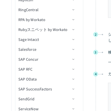
アプリケーションをリスト
削除アクション
ベル
フロータスクインスタンス
連絡先を作成
オブジェクトの更新
新規/更新済みレコード
RingCentral
アクション
アクション
トリガー
コネクション設定
レコードの削除
新規関数呼び出し
アカウントが接続されまし
ステータスを取得
カスタムSQLを使用して長
トラブルシューティング
連絡先を取得
オブジェクトのプロダクシ
新規/更新済みレコード（リ
た
RPA by Workato
アクション
トリガー
コネクション設定
時間クエリを実行
レコードの検索
レシピ関数を非同期に呼び
アカウントの詳細を取得
新規行
レコードを取得
ョンワークフローステップ
アルタイム）
連絡先を一覧表示
QuickBooks Onlineランタイ
出し
アカウント認証情報の更新
を更新
Rubyスニペット by Workato
トリガー
コネクション設定
カスタムSQLを実行
レポートからレコードを取
レシピ詳細を取得
新規/更新行
アクションを選択
新規クライアント
一括データをインポート
スケジュール済みテーブル
ムエラーのトラブルシュー
に失敗しました
2
連絡先を検索
得
レシピ関数を同期的に呼び
アセットをアップロード
クエリ
ティング
Sage Intacct
アクション
アクション
入力
クエリ結果をエクスポート
コネクションを一覧表示
アクションを挿入
新規プロジェクト
通話が終了しました
エンティティを一覧表示
出し
アカウントが切断されまし
連絡先を更新
添付ファイルをダウンロー
QuickBooks Onlineコネクシ
た
Salesforce
出力スキーマ
コネクション設定
レシピを一覧表示
更新アクション
新規ユーザー
新規通話録音
発信
ジョブ詳細を取得
データの読み込みとインポ
ド
レシピ関数からデータを返
3
ョンエラーのトラブルシュ
連絡先を削除
ート
す
API同時実行しきい値を超過
SAP Concur
コード
トリガー
コネクション設定
ーティング
ジョブを再実行
Upsertアクション
新規/更新済み同期準備済み
新規通話
ページャーメッセージを送
ジョブログを取得（batch）
CSVからレコードを作成お
メールを送信
請求書
信
ファイルプレフィックスで
よび更新
非同期呼び出しの待機
APIポリシークォータ違反
SAP RFC
アクション
Custom OAuth profileを作成
コネクション設定
ジョブ履歴を検索
削除アクション
新規会社レベル通話
プロセス詳細を取得
新規AR支払い
ドキュメントを検索
4
メール添付ファイルをダウ
タイムシートが更新済み
SMSを送信
APIポリシーレート制限違反
SAP OData
トラブルシューティング
承認プロセス
トリガー
コネクション設定
レシピを検索
カスタムSQLを実行
新規イベント
部門を一覧表示（batch）
新規連絡先
ベンダーを作成
ンロード
レコードを検索（バッチ）
APIリクエストタイムアウト
SAP SuccessFactors
バッチ操作
アクション
RFC宛先を作成
コネクション設定
スタートレシピ
長時間クエリカスタムSQL
新規SMS
部門別にプロセスを一覧表
新規経費
ベンダーを更新
Intacct実行時エラーのトラ
新しい経費レポートの送信
高度なクエリを使用してレ
を実行
示(バッチ)
ブルシューティング
デプロイメント承認済み
SendGrid
バルク操作
Concur API移行ガイド
IDocsを設定
Basic認証設定
コネクション設定
コードを検索（バッチ）
レシピを停止
新規請求書
新しい経費レポート
リスト項目を作成
クエリ結果をエクスポート
ジョブを開始
デプロイメント完了
ServiceNow
オブジェクト関係
統合ユーザーを作成
クライアント証明書認証設定
ナビゲーションフィールドの
コネクション設定
送信してフローインスタン
新規項目
新規/更新済み経費レポート
ユーザーを作成