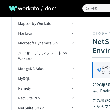
LinkedIn
アクション
アクション
コネクション設定
（v3）
検索
トピック内の新規メッセー
新規オブジェクト
/
docs
パイプラインを検索
クエリ結果をエクスポート
添付ファイルをダウンロー
IDでコメントを取得
メッセージをトピックに公
検索
レコードを関連付け（バッ
新規課題
ジ（リアルタイム）
MailChimp
コネクション設定
添付ファイルをアップロー
ユーザー別にタグを検索
ド
開
関連付けを作成
JWTを生成
チ）
IDでユーザーを取得
キューを取得
ド
新規課題（バッチ）
Mapper by Workato
トリガー
コネクション設定
ユーザーを検索
課題の変更ログを取得
キュー内のメッセージを受
関連付けを削除
JWTをデコード
関連付けを削除（batch）
キュー内の課題を取得
新規/更新済みコメント（リ
信
Marketo
アクション
トリガー
コネクション設定
ユーザーを更新
課題を取得
オブジェクトの作成
新規リード獲得フォーム送
コネクター
オブジェクトデータをエク
アルタイム）
NetS
信
スポート（file）
Microsoft Dynamics 365
アクション
アクション
コネクション設定
課題コメントを取得
オブジェクトの削除
IDでリード獲得フォーム応
キャンペーンが作成されま
新規/更新済み課題（リアル
Env
（batch）
答を取得
した
CRMデータをインポート
タイム）
メッセージテンプレート by
セルフサービスフローステッ
コネクション設定
IDでオブジェクトを取得
サブスクライバーを追加
オブジェクトにマッピング
（file）
Workato
プ
課題スキーマを取得
リード獲得フォーム回答を
キャンペーンが開封されま
新規/更新済みワークログ
トリガー
オブジェクトを一覧表示
サブスクライバータグを追
検索
した
リスト内の連絡先を取得
（リアルタイム）
この
MongoDB Atlas
トリガー
ユーザー詳細を取得
加
は、
アクション
（batch）
ID別にオブジェクトを一覧
削除済みオブジェクト
キャンペーンアクション
キャンペーンが送信されま
課題が更新済み
MySQL
アクション
コネクション設定
割り当て可能なユーザーを
表示
サブスクライバーアクティ
新規リードをエクスポート
した
リストに連絡先を追加（バ
新規または新規/更新済みレ
ケースをクローズ
検索（バッチ）
ビティを取得
（bulk）
2020年
課題が更新済み（バッチ）
Namely
アクション
コネクション設定
ッチ）
ユーザーをロック
スマートキャンペーンを有
コードをエクスポート
新規リスト
は、Env
オブジェクトの作成
課題を検索（バッチ）
サブスクライバータグを取
新規/更新済みリードをエク
効化
（bulk）
NetSuite REST
カスタムフィルタークエリの
トリガー
コネクション設定
ワークフローに連絡先を追
ユーザーMFAをリセット
ドキュメントを削除
新規購読者
得
スポート（bulk）
この機能
オブジェクトを作成（バッ
使用
加
JQLで課題を検索（バッ
カスタムアクティビティを
エンティティの変更を監視
トからプロ
NetSuite SOAP
アクション
トリガー
コネクション設定
トリガーコマンドを実行
チ）
ドキュメントを挿入
新規行
チ）
新規または更新済み購読者
購読者を削除
リストに追加されたリード
追加（バッチ）