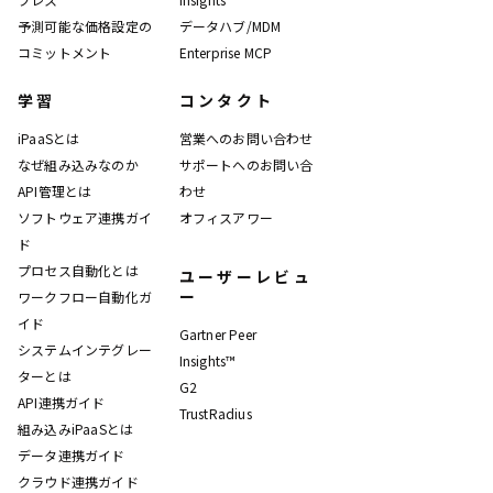
予測可能な価格設定の
データハブ/MDM
コミットメント
Enterprise MCP
学習
コンタクト
iPaaSとは
営業へのお問い合わせ
なぜ組み込みなのか
サポートへのお問い合
API管理とは
わせ
ソフトウェア連携ガイ
オフィスアワー
ド
プロセス自動化とは
ユーザーレビュ
ー
ワークフロー自動化ガ
イド
Gartner Peer
システムインテグレー
Insights™
ターとは
G2
API連携ガイド
TrustRadius
組み込みiPaaSとは
データ連携ガイド
クラウド連携ガイド