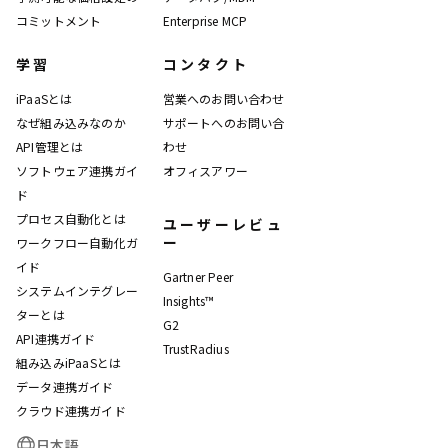
コミットメント
Enterprise MCP
学習
コンタクト
iPaaSとは
営業へのお問い合わせ
なぜ組み込みなのか
サポートへのお問い合
API管理とは
わせ
ソフトウェア連携ガイ
オフィスアワー
ド
プロセス自動化とは
ユーザーレビュ
ー
ワークフロー自動化ガ
イド
Gartner Peer
システムインテグレー
Insights™
ターとは
G2
API連携ガイド
TrustRadius
組み込みiPaaSとは
データ連携ガイド
クラウド連携ガイド
日本語