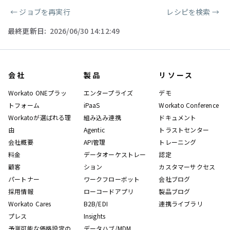
←
ジョブを再実行
レシピを検索
→
ページャー
最終更新日:
2026/06/30 14:12:49
会社
製品
リソース
Workato ONEプラッ
エンタープライズ
デモ
トフォーム
iPaaS
Workato Conference
Workatoが選ばれる理
組み込み連携
ドキュメント
由
Agentic
トラストセンター
会社概要
API管理
トレーニング
料金
データオーケストレー
認定
顧客
ション
カスタマーサクセス
パートナー
ワークフローボット
会社ブログ
採用情報
ローコードアプリ
製品ブログ
Workato Cares
B2B/EDI
連携ライブラリ
プレス
Insights
予測可能な価格設定の
データハブ/MDM