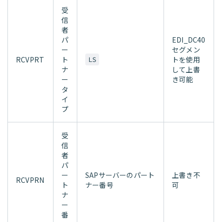
受
信
者
パ
EDI_DC40
ー
セグメン
RCVPRT
ト
トを使用
LS
ナ
して上書
ー
き可能
タ
イ
プ
受
信
者
パ
ー
SAPサーバーのパート
上書き不
RCVPRN
ト
ナー番号
可
ナ
ー
番