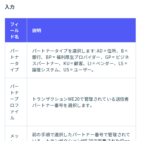
入力
フィ
ール
説明
ド名
パー
パートナータイプを選択します: AD = 住所、B =
トナ
銀行、BP = 福利厚生プロバイダー、GP = ビジネ
ータ
スパートナー、KU = 顧客、LI = ベンダー、LS =
イプ
論理システム、US = ユーザー。
パー
トナ
ープ
トランザクションWE20で管理されている送信者
ロフ
パートナー番号を選択します。
ァイ
ル
前の手順で選択したパートナー番号で管理されて
メッ
いる、トランザクションWE20で定義されたIDoc