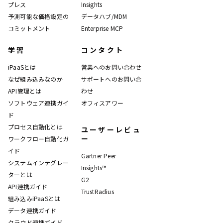
プレス
Insights
予測可能な価格設定の
データハブ/MDM
コミットメント
Enterprise MCP
学習
コンタクト
iPaaSとは
営業へのお問い合わせ
なぜ組み込みなのか
サポートへのお問い合
API管理とは
わせ
ソフトウェア連携ガイ
オフィスアワー
ド
プロセス自動化とは
ユーザーレビュ
ー
ワークフロー自動化ガ
イド
Gartner Peer
システムインテグレー
Insights™
ターとは
G2
API連携ガイド
TrustRadius
組み込みiPaaSとは
データ連携ガイド
クラウド連携ガイド