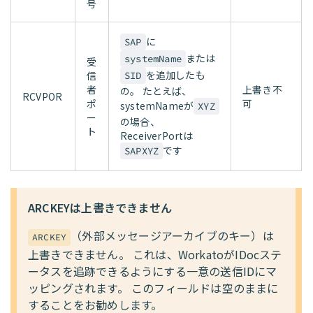
号
に
SAP
または
systemName
受
を追加したも
信
SID
者
上書き不
の。 たとえば、
RCVPOR
ポ
可
systemNameが
XYZ
ー
の場合、
ト
ReceiverPortは
です
SAPXYZ
ARCKEYは上書きできません
（外部メッセージアーカイブのキー）は
ARCKEY
上書きできません。 これは、WorkatoがIDocステ
ータスを追跡できるようにする一意の送信IDにマ
ッピングされます。 このフィールドは空のままに
することをお勧めします。