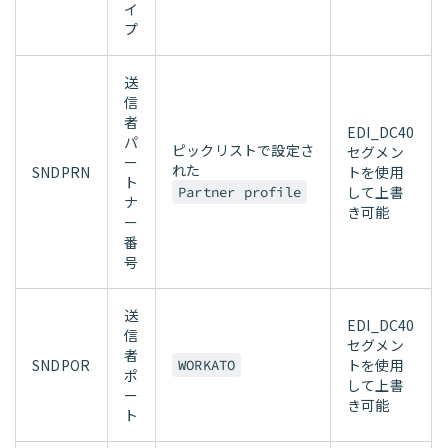
イ
プ
送
信
者
EDI_DC40
パ
ピックリストで設定さ
セグメン
ー
れた
SNDPRN
トを使用
ト
して上書
Partner profile
ナ
き可能
ー
番
号
送
EDI_DC40
信
セグメン
者
SNDPOR
トを使用
WORKATO
ポ
して上書
ー
き可能
ト