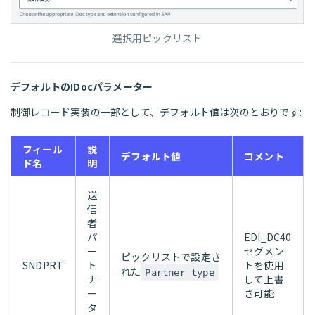
選択用ピックリスト
デフォルトのIDocパラメーター
制御レコード実装の一部として、デフォルト値は次のとおりです:
フィール
説
デフォルト値
コメント
ド名
明
送
信
者
パ
EDI_DC40
ー
セグメン
ピックリストで設定さ
SNDPRT
ト
トを使用
れた
Partner type
ナ
して上書
ー
き可能
タ