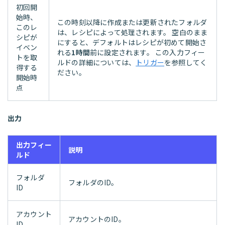
初回開
始時、
この時刻以降に作成または更新されたフォルダ
このレ
は、レシピによって処理されます。 空白のまま
シピが
にすると、デフォルトはレシピが初めて開始さ
イベン
れる
1時間
前に設定されます。 この入力フィー
トを取
ルドの詳細については、
トリガー
を参照してく
得する
ださい。
開始時
点
出力
出力フィー
説明
ルド
フォルダ
フォルダのID。
ID
アカウント
アカウントのID。
ID