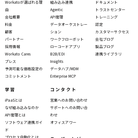
Workatoが選ばれる理
組み込み連携
ドキュメント
由
Agentic
トラストセンター
会社概要
API管理
トレーニング
料金
データオーケストレー
認定
顧客
ション
カスタマーサクセス
パートナー
ワークフローボット
会社ブログ
採用情報
ローコードアプリ
製品ブログ
Workato Cares
B2B/EDI
連携ライブラリ
プレス
Insights
予測可能な価格設定の
データハブ/MDM
コミットメント
Enterprise MCP
学習
コンタクト
iPaaSとは
営業へのお問い合わせ
なぜ組み込みなのか
サポートへのお問い合
API管理とは
わせ
ソフトウェア連携ガイ
オフィスアワー
ド
プロセス自動化とは