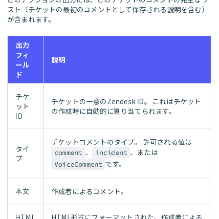
スト（チケットの最初のコメントとして保存される
説明
を含む）
が含まれます。
出力
フィ
説明
ール
ド
チケ
チケットの一意のZendesk ID。 これはチケット
ット
の作成時に自動的に割り当てられます。
ID
チケットコメントのタイプ。 許可される値は
タイ
、
、または
comment
incident
プ
です。
VoiceComment
本文
作成者によるコメント。
HTML
HTML形式にフォーマットされた、作成者による