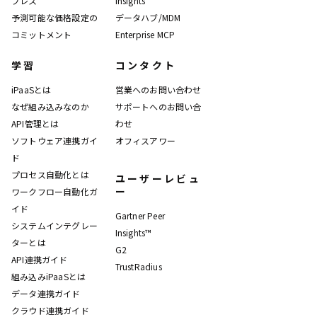
プレス
Insights
予測可能な価格設定の
データハブ/MDM
コミットメント
Enterprise MCP
学習
コンタクト
iPaaSとは
営業へのお問い合わせ
なぜ組み込みなのか
サポートへのお問い合
API管理とは
わせ
ソフトウェア連携ガイ
オフィスアワー
ド
プロセス自動化とは
ユーザーレビュ
ー
ワークフロー自動化ガ
イド
Gartner Peer
システムインテグレー
Insights™
ターとは
G2
API連携ガイド
TrustRadius
組み込みiPaaSとは
データ連携ガイド
クラウド連携ガイド