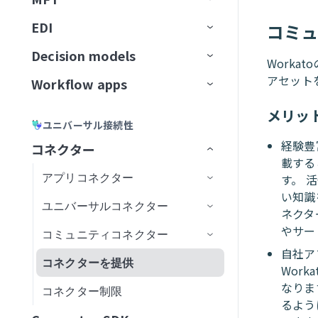
Workato GO用のアクションボー
ユーザー確認
レスポンスを返すアクション
トラブルシューティング
GitLab Explorer
カーソル
ン
ティング
データソースを接続
ドキュメントをアップサート
ビジネスイベントを送信
スキルプロンプト
ドを作成
ナレッジベースとデータベー
高度な機能を追加
EDI
コミ
APIコレクション
データの読み込み
Event streamsの制限
IDP by Workatoの制限事項
フローを転送
宛先に接続
イベント（トリガー）ベースの
ユースケース例
メッセージを消費
ナレッジベースとスキルの比
Workato Genieコネクターから
Gmail
スの比較
Microsoft Copilot
データ変換と処理
抽出
ナレッジを保存
MCPサーバースキル
Business approvalsで承認リクエ
較
移行
Decision models
APIエンドポイント
データ変換
アクション
ファイルサーバー
コネクション設定
APIプロキシコレクション
増分ロード
権限
メッセージを公開
ファイル転送を設定
Workato
Gong
ストを作成
ナレッジベースとデータベー
エラーおよび例外処理
カスタム抽出
ユーザー確認
コネクターFAQ
アセットを
Workflow apps
APIガバナンス
データパイプライン
トリガー
Decision modelの設定
APIレシピコレクション
APIレシピエンドポイント
変換手法
トピックのナビゲーション
メッセージのバッチを公開
ドキュメントを処理
エラー処理と再試行
SFTPエンドポイントをセットア
スのベストプラクティス
Google Calendar
エージェントオーケストレーシ
セキュリティとコンプライアンス
レプリケーションパイプライン
ップ
スキルバージョン管理
APIセキュリティ
データオーケストレーションの制
アクション
モデルフィールド
主要コンポーネント
ョン
SOAP APIレシピコレクション
APIプロキシエンドポイント
APIアクセスポリシー
構築済み変換
データパイプラインの概念
新規トピックの作成
ドキュメントを分類
アラートと監視
バケット内の新規トランザクシ
ナレッジベースレシピ
APIレシピ
メリッ
Google Contacts
ユニバーサル接続性
限
スケーラビリティとパフォーマン
抽出頻度の設定
SFTPアカウントを作成
ョン
ナレッジベースとスキルの比較
ライブラリ
デシジョンテーブル
ユースケース例
Genieをテスト
AIゲートウェイコレクション
エンドポイント管理
レシピOps
APIアクセス
カスタムコード
データパイプラインの設定
トピックスキーマ
データ形式を変換
ナレッジベースとスキルの比
APIレシピを作成
APIプロキシエンドポイントを
経験豊
ス
コネクター
Google Directory End User
Change Data Capture
サーバーアクティビティログ
較
設定
載する
API開発者ポータル
Decision Modelsコネクター
管理
コレクションを編集
テスト
レシピバージョン管理
認証
SQLベースの変換
データパイプラインの監視と管
リテンション期間
レコードの作成
CRMアプリ
新規APIリクエストトリガー
エンドポイントの有効化/無効
API同時実行しきい値超過トリ
新しいAPIクライアントを作成
Amazon S3を設定
監視と分析
アプリコネクター
Google Docs
す。 
理
APIプロキシ変換の適用
化
ガー
い知識
設定
ビルダーエクスペリエンス
設定を構成
キャッシュ
開発者ポータルの設定
SQL Transformations
トピックのリセット
ラベルを生成
翻訳アプリ
権限
APIリクエストに応答アクショ
新しいアプリケーションを作
Auth Token
Asanaを設定
ユーザーとロールの管理
ユニバーサルコネクター
Google Drive
Active Directory
ネクタ
レシピ内のパイプライントリガ
ン
パステンプレート化
APIポリシークォータ違反トリ
成
APIの呼び出し
アプリのユーザーエクスペリ
未認証コレクション
FAQ
開発者ポータルへのアクセス
カスタムドメイン
SQLコレクション by Workato
メッセージプレビュー
レコードを取得
アプリディレクトリ
はじめに
OAuth 2.0
カスタムドメイン
コネクター概要
Azure Blob Storageを設定
やサー
カスタムコードサポート
ー
ガー
コミュニティコネクター
Google Meet
Adobe Commerce Magento
A2A Protocol
コネクション設定
エンス
APIレシピエンドポイントを設
エンドポイントパスのガイド
新しいアクセスプロファイル
自社ア
API platformの制限
Postmanに同期
カスタム認可
JSON Transformations by
新規メッセージトリガー
レコードの検索
アプリユーザーとグループの管
アプリ設定
JSON Web Token
JITユーザー設定
データソースをセットアップ
SQL Collection制限
BambooHRを設定
Workflow appの作成
再利用可能なコンポーネント
同期タイプと実行
定
ライン
APIポリシーレート制限違反ト
を作成
コネクターを提供
Google Sheets
Adobe Experience Manager
GraphQL
Aconex
トリガー
コネクション設定
コネクション設定
Wor
Workflow appsの制限
Workato
理
招待と認証
リガー
OpenAPI仕様のダウンロード
Truststore
新規メッセージバッチトリガー
検証済みユーザーアクセス
OpenID Connect
AvroおよびParquetファイルを
Confluenceを設定
既存のプロジェクトから
セットアップとアクセス
JWT Workatoクレーム
なりま
バージョン管理とデプロイメント
データパイプラインのトラブル
SOAP APIウォークスルー
カスタム検証
コネクター制限
Google Slides
ADP Workforce Now
HTTP
Airwallex
アクション
コネクション設定
タスクを再開
コネクション設定
コネクション設定
新規エントリ
FAQ
SQLコレクション by Workato
ポータル設定
Workflow apps portalホームペー
変換
JSONデータを変換
Workflow appを作成
るよう
シューティング
APIリクエストタイムアウトト
FAQ
APIパスプレフィックス
メッセージ公開アクション
ページ
OAuth 2.0トークンイントロス
Coupaを設定
アプリインターフェイスを
JWTペイロードクレームを
ジ
パフォーマンス
DCRを使用したAPIクライアン