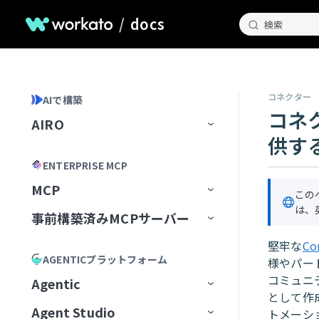
/
docs
検索
コネクター
AIで構築
コネク
AIRO
供す
ホームページ
ENTERPRISE MCP
AIROとのチャット
MCP
この
AIROが知っていること
チャット履歴の管理
は、
事前構築済みMCPサーバー
MCP Registry
Blueprints
AIROプレイブック
堅牢な
Co
MCP構成
事前構築済みMCPサーバー
MCPレジストリを管理
AGENTICプラットフォーム
様やパー
AIROで構築
最初のブループリントを作成
MCP Runtime
MCPサーバーAIモデル構成
MCPレジストリへのアクセスを
最初から開始
Airtable
コミュニ
Agentic
リクエスト
AIRO MCPサーバー
ブループリントの管理
レシピ
として作
MCP Control Plane
構築済みMCPサーバーから開始
Box
AIモデルにMCPサーバーを追
Agent Studio
Workato Agent Registry
トメーシ