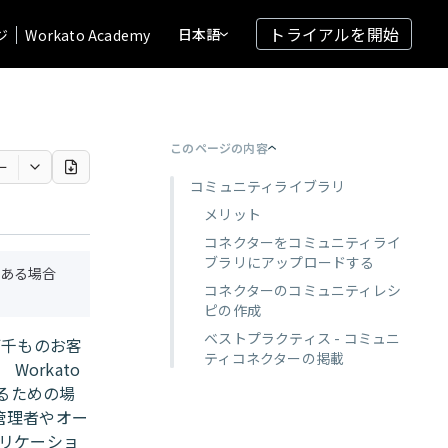
トライアルを開始
日本語
ジ
Workato Academy
このページの内容
ー
コミュニティライブラリ
メリット
コネクターをコミュニティライ
ブラリにアップロードする
ある場合
コネクターのコミュニティレシ
ピの作成
ベストプラクティス - コミュニ
何千ものお客
ティコネクターの掲載
orkato
るための場
管理者やオー
プリケーショ