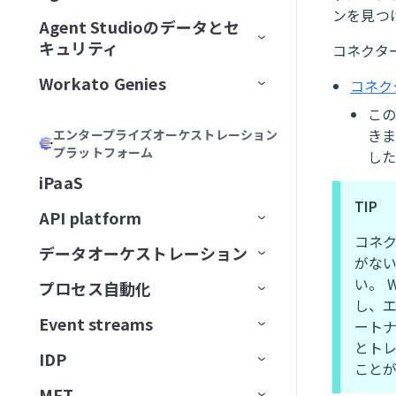
加
Acumen
フィールドをマッピング
ンを見つ
リモートMCPサーバーをインスト
MCPサーバーツールの管理
ゲートウェイ
Calendly
Agent Studioのデータとセ
エージェントバージョン管理
Genieの主要コンポーネント
ール
MCPサーバーをAIモデル組織
ChatGPT
Formulaを記述
キュリティ
コネクタ
MCPアプリの管理
サードパーティサーバーへのプ
Canva
認証
に公開
大規模アクションモデル
Genieの使用開始
AIモデルとジョブ説明
MCPサーバーをローカルで実行
ロキシ
Claude
説明を生成
Workato Genies
セキュリティ
コネク
MCPアプリDevelopment
Confluence
承認
ChatGPT
マルチモーダル入力と出力
ユースケース
チャットインターフェイス
スコープと設計
MCPクライアントの操作
オブザーバビリティ
カーソル
こ
Genieガバナンス
IT
MCPサーバー設計のベストプラ
Databricks Data Explorer
MCPアクセス方法
MCP検証済みユーザーアク
Claude
エージェントメモリ
ユーザーとアクセスの管理
ガードレール
はじめてのGenieを作成する
ナレッジベースをConfluenceに
チャネルサポート
Genieのスコープを計画する
きま
エンタープライズオーケストレーション
Developer APIおよびEmbedded API
クティス
ガバナンス
MCPクライアントとしてのGenie
MCPサーバーログを表示
Microsoft Copilot
セス
プラットフォーム
検証済みユーザーアクセス
営業
接続
ユーザーIDを確立
EDI Genie
した
Discord
トラフィック管理
MCP
カーソル
Decision modelsおよびエージェン
Genieの操作
ナレッジベース
検証済みユーザーアクセス
Slack
プロンプト攻撃
Genie設計パターン
職務記述書を作成
チャネルサポートオプショ
MCPツール設計のベストプラク
MCPサーバーのアクセスと設定
MCP検証済みユーザーアク
iPaaS
ト
データ
GenieチャットからSlackメッセ
動作の操作
IT Support Genie
CPQ Genie
機能
ン
Docusign
ユースケース
ティス
Microsoft Copilot
セス設定
コネクター
スキル
ロールベースアクセス
Overviewページ
Microsoft Teams
有害なコンテンツ
ナレッジベース設計のベスト
複数ステップを含むGenieワー
AIモデルを追加
TIP
ージを送信
MCPサーバー制限を設定
API platform
エージェント間通信
PII匿名化パターン
License Genie
Rep Genie
プラクティス
クフローの設計
仕組み
機能
チャネルモード
Dropbox
トラブルシューティング
LLMでGitHub課題を作成
Agent Studioの制限
Conversationsページ
Enterprise Contextコネクター
Workato GO
PII検出
データベースのスキル設計
チャットインターフェイスを
コネク
経費GenieでCoupa経費を検証
GenieにMCPサーバースキルを追
データオーケストレーション
API監視と分析
Genie会話の可観測性
ナレッジベース管理
追加
EDI Genieのセットアップ
仕組み
機能
チャネル認証
がない
ElevenLabs
FAQ
加
LLMでSnowflakeデータを分析
トラブルシューティング
アプリイベントを作成
Workato Genieコネクター
Headless API
不適切表現フィルター
スキル設計のベストプラクテ
制限
Telegramでパーソナルアシスタ
い。 
プロセス自動化
ベストプラクティス
コンセプト
ダッシュボード
スキル
データ取り込み
ィス
ナレッジベースを作成
EDI Genieの使用
IT Support Genieのセットアッ
仕組み
チャンネル応答を有効化
Excel
ントGenieを構築
し、
MCPサーバーAIモデル構成
FAQ
高度なファイルおよびデータ分
Workato Skill connector
算術エラー
カスタム単語フィルター
ドキュメントを削除
タスクをGenieに割り当て
カスタムインターフェース
プ
Event streams
APIゲートウェイ
データソース
エンタープライズ全体の接続性
APIログ
ートナ
FAQ
データベースのスキル設計
析
ナレッジベースドキュメント
スキルプロンプト
スキルを作成
License Genieのセットアップ
APIのチュートリアル
Freshdesk
調達Genieで発注書を処理
ChatGPT
Microsoft Teamsエラー
拒否トピック
ドキュメントを一覧表示
タスクをユーザーに割り当て
ワークフロートリガーを開始
とト
の準備
IT Support Genieの使用
IDP
Edge Gateway
送信先
イベント駆動型自動化
Workato Event streams
サポートされているデータソー
スキル設計のベストプラクティ
ファイルと画像をアップロード
MCPサーバースキル
ファイルと画像をアップロー
（リアルタイム）
カスタムチャットUIの構築
こと
GitHub
Decision modelを使用してエー
Claude
Genie呼び出しエラー
ス
ドキュメントを検索
承認リクエストを作成
ス
検索プロンプティング
ド
MFT
AIゲートウェイ
データの抽出
ワークフローオーケストレーショ
Event streams公開API
信頼度スコア
ジェント間でリクエストをルー
サポートされている宛先
使用方法