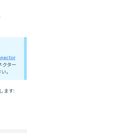
る
。
nector
ネクター
さい。
します: