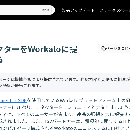
製品アップデート
ステータスペー
K
ターをWorkatoに提
ページをコピ
る
ページは機械翻訳により提供されています。翻訳内容と英語版に相違が
英語版が優先されます。
nnector SDK
を使用しているWorkatoプラットフォーム上の
トナーに加わり、コネクターをコミュニティと共有しましょう。 W
ティは、すべてのユーザーが集まり、連携の課題を共に解決す
成されました。また、ISVパートナーは、積極的に関与するIT
ョンビルダーで構成されるWorkatoのエコシステムに自社ア