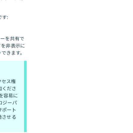
す:
ターを共有で
ドを非表示に
りできます。
クセス権
加くださ
携を容易に
ロジーパ
サポート
働させる