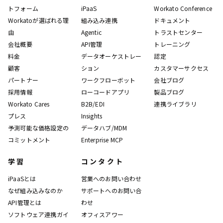
トフォーム
iPaaS
Workato Conference
Workatoが選ばれる理
組み込み連携
ドキュメント
由
Agentic
トラストセンター
会社概要
API管理
トレーニング
料金
データオーケストレー
認定
顧客
ション
カスタマーサクセス
パートナー
ワークフローボット
会社ブログ
採用情報
ローコードアプリ
製品ブログ
Workato Cares
B2B/EDI
連携ライブラリ
プレス
Insights
予測可能な価格設定の
データハブ/MDM
コミットメント
Enterprise MCP
学習
コンタクト
iPaaSとは
営業へのお問い合わせ
なぜ組み込みなのか
サポートへのお問い合
API管理とは
わせ
ソフトウェア連携ガイ
オフィスアワー