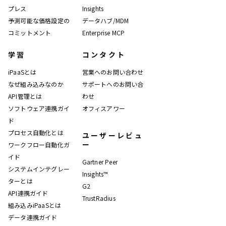
プレス
Insights
予測可能な価格設定の
データハブ/MDM
コミットメント
Enterprise MCP
学習
コンタクト
iPaaSとは
営業へのお問い合わせ
なぜ組み込みなのか
サポートへのお問い合
API管理とは
わせ
ソフトウェア連携ガイ
オフィスアワー
ド
プロセス自動化とは
ユーザーレビュ
ー
ワークフロー自動化ガ
イド
Gartner Peer
システムインテグレー
Insights™
ターとは
G2
API連携ガイド
TrustRadius
組み込みiPaaSとは
データ連携ガイド