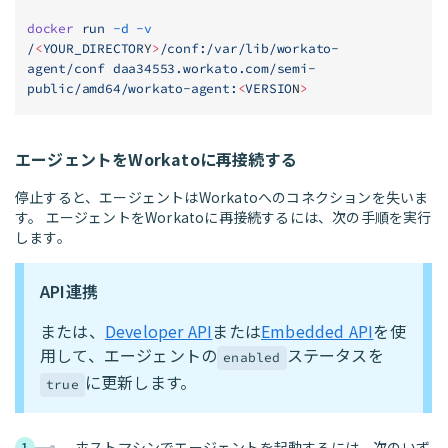
docker
 run
 -d
 -v
/
<
YOUR_DIRECTOR
Y
>
/conf:/var/lib/workato-
agent/conf
 daa34553.workato.com/semi-
public/amd64/workato-agent:
<
VERSIO
N
>
エージェントをWorkatoに再接続する
停止すると、エージェントはWorkatoへのコネクションを失いま
す。 エージェントをWorkatoに再接続するには、次の手順を実行
します。
API連携
または、
Developer API
または
Embedded API
を使
用して、エージェントの
ステータスを
enabled
に更新します。
true
ホストマシンでエージェントを起動するには、次のいず
1