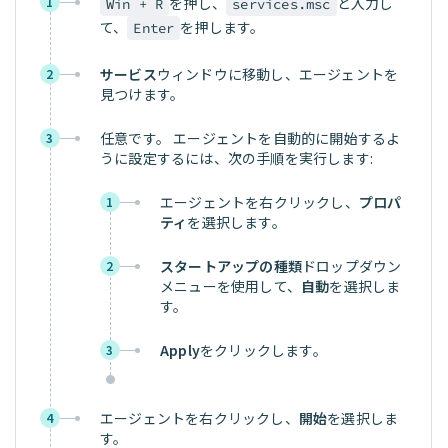
1
を押し、
と入力し
Win + R
services.msc
て、
を押します。
Enter
サービス
ウィンドウに移動し、エージェントを
2
見つけます。
任意です。 エージェントを自動的に開始するよ
3
うに設定するには、次の手順を実行します:
エージェントを右クリックし、
プロパ
1
ティ
を選択します。
スタートアップの種類
ドロップダウン
2
メニューを使用して、
自動
を選択しま
す。
Apply
をクリックします。
3
エージェントを右クリックし、
開始
を選択しま
4
す。