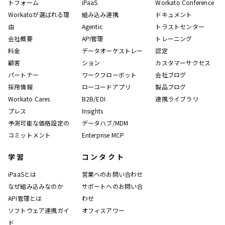
トフォーム
iPaaS
Workato Conference
Workatoが選ばれる理
組み込み連携
ドキュメント
由
Agentic
トラストセンター
会社概要
API管理
トレーニング
料金
データオーケストレー
認定
顧客
ション
カスタマーサクセス
パートナー
ワークフローボット
会社ブログ
採用情報
ローコードアプリ
製品ブログ
Workato Cares
B2B/EDI
連携ライブラリ
プレス
Insights
予測可能な価格設定の
データハブ/MDM
コミットメント
Enterprise MCP
学習
コンタクト
iPaaSとは
営業へのお問い合わせ
なぜ組み込みなのか
サポートへのお問い合
API管理とは
わせ
ソフトウェア連携ガイ
オフィスアワー
ド