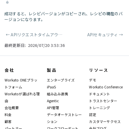
成功すると、レシピバージョンがコピーされ、レシピの
現在
のバ
ージョンになります。
←
APIリクエストタイムアウトトリガー
APIセキュリティ
→
ページャー
最終更新日:
2026/07/20 3:53:36
会社
製品
リソース
Workato ONEプラッ
エンタープライズ
デモ
トフォーム
iPaaS
Workato Conference
Workatoが選ばれる理
組み込み連携
ドキュメント
由
Agentic
トラストセンター
会社概要
API管理
トレーニング
料金
データオーケストレー
認定
顧客
ション
カスタマーサクセス
パートナー
ワークフローボット
会社ブログ