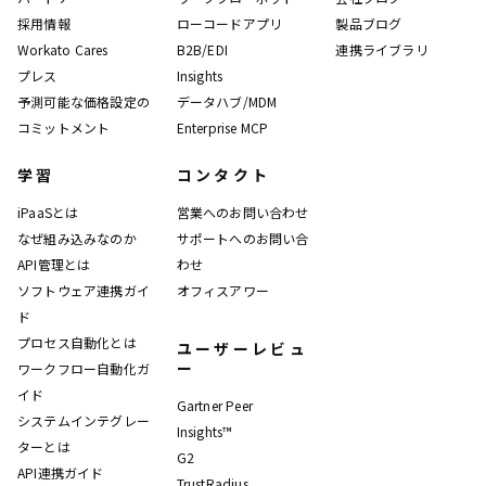
採用情報
ローコードアプリ
製品ブログ
Workato Cares
B2B/EDI
連携ライブラリ
プレス
Insights
予測可能な価格設定の
データハブ/MDM
コミットメント
Enterprise MCP
学習
コンタクト
iPaaSとは
営業へのお問い合わせ
なぜ組み込みなのか
サポートへのお問い合
API管理とは
わせ
ソフトウェア連携ガイ
オフィスアワー
ド
プロセス自動化とは
ユーザーレビュ
ー
ワークフロー自動化ガ
イド
Gartner Peer
システムインテグレー
Insights™
ターとは
G2
API連携ガイド
TrustRadius