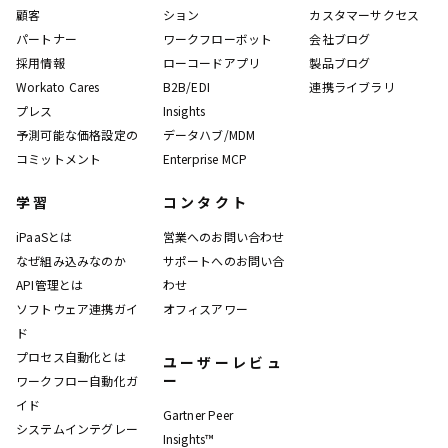
顧客
ション
カスタマーサクセス
パートナー
ワークフローボット
会社ブログ
採用情報
ローコードアプリ
製品ブログ
Workato Cares
B2B/EDI
連携ライブラリ
プレス
Insights
予測可能な価格設定の
データハブ/MDM
コミットメント
Enterprise MCP
学習
コンタクト
iPaaSとは
営業へのお問い合わせ
なぜ組み込みなのか
サポートへのお問い合
API管理とは
わせ
ソフトウェア連携ガイ
オフィスアワー
ド
プロセス自動化とは
ユーザーレビュ
ー
ワークフロー自動化ガ
イド
Gartner Peer
システムインテグレー
Insights™