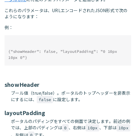
これらのパラメータは、URLエンコードされたJSON形式で次の
ようになります：
例：
{"showHeader": false, "layoutPadding": "0 10px 
10px 0"}
showHeader
ブール値（true/false）。ポータルのトップヘッダーを非表示
にするには、
に設定します。
false
layoutPadding
ポータルのパディングをすべての側面で決定します。前述の例
では、上部のパディングは
、右側は
、下部は
0
10px
10px
、左側は
です。
0