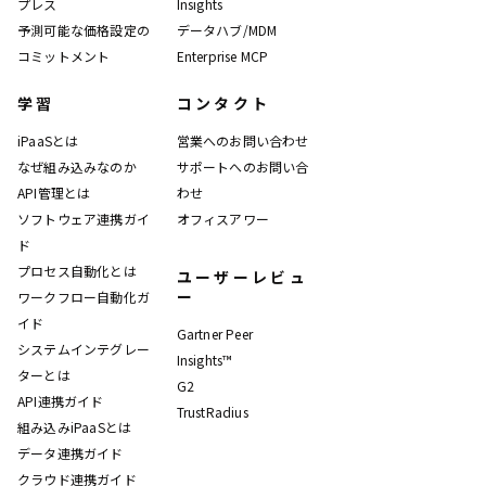
プレス
Insights
予測可能な価格設定の
データハブ/MDM
コミットメント
Enterprise MCP
学習
コンタクト
iPaaSとは
営業へのお問い合わせ
なぜ組み込みなのか
サポートへのお問い合
API管理とは
わせ
ソフトウェア連携ガイ
オフィスアワー
ド
プロセス自動化とは
ユーザーレビュ
ー
ワークフロー自動化ガ
イド
Gartner Peer
システムインテグレー
Insights™
ターとは
G2
API連携ガイド
TrustRadius
組み込みiPaaSとは
データ連携ガイド
クラウド連携ガイド