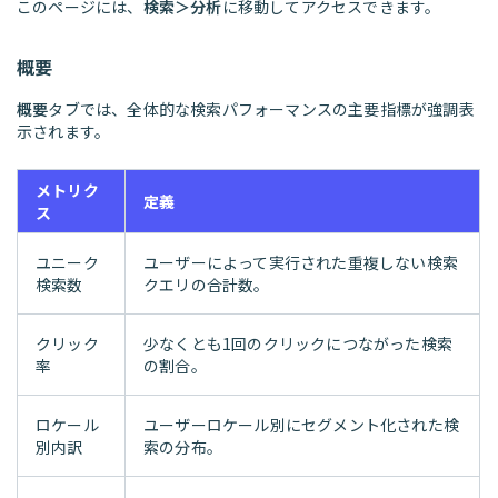
このページには、
検索＞分析
に移動してアクセスできます。
概要
概要
タブでは、全体的な検索パフォーマンスの主要指標が強調表
示されます。
メトリク
定義
ス
ユニーク
ユーザーによって実行された重複しない検索
検索数
クエリの合計数。
クリック
少なくとも1回のクリックにつながった検索
率
の割合。
ロケール
ユーザーロケール別にセグメント化された検
別内訳
索の分布。