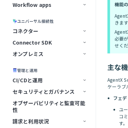
エラーおよび例外処理
カスタム抽出
ユーザー確認
コネクターFAQ
Workflow apps
機能
APIガバナンス
データパイプライン
トリガー
Decision modelの設定
APIレシピコレクション
APIレシピエンドポイント
変換手法
トピックのナビゲーション
メッセージのバッチを公開
ドキュメントを処理
エラー処理と再試行
SFTPエンドポイントをセットア
スのベストプラクティス
Google Calendar
エージェントオーケストレーシ
セキュリティとコンプライアンス
レプリケーションパイプライン
ップ
スキルバージョン管理
Age
APIセキュリティ
データオーケストレーションの制
アクション
モデルフィールド
主要コンポーネント
ョン
SOAP APIレシピコレクション
APIプロキシエンドポイント
APIアクセスポリシー
構築済み変換
データパイプラインの概念
新規トピックの作成
ドキュメントを分類
アラートと監視
バケット内の新規トランザクシ
ナレッジベースレシピ
APIレシピ
Google Contacts
ユニバーサル接続性
きま
限
スケーラビリティとパフォーマン
抽出頻度の設定
SFTPアカウントを作成
ョン
ナレッジベースとスキルの比較
ライブラリ
デシジョンテーブル
ユースケース例
Genieをテスト
AIゲートウェイコレクション
エンドポイント管理
レシピOps
APIアクセス
カスタムコード
データパイプラインの設定
トピックスキーマ
データ形式を変換
ナレッジベースとスキルの比
APIレシピを作成
APIプロキシエンドポイントを
ス
コネクター
Google Directory End User
Age
Change Data Capture
サーバーアクティビティログ
較
設定
必要
API開発者ポータル
Decision Modelsコネクター
管理
コレクションを編集
テスト
レシピバージョン管理
認証
SQLベースの変換
データパイプラインの監視と管
リテンション期間
レコードの作成
CRMアプリ
新規APIリクエストトリガー
エンドポイントの有効化/無効
API同時実行しきい値超過トリ
新しいAPIクライアントを作成
Amazon S3を設定
監視と分析
Connector SDK
アプリコネクター
Google Docs
せく
理
APIプロキシ変換の適用
化
ガー
設定
ビルダーエクスペリエンス
設定を構成
キャッシュ
開発者ポータルの設定
SQL Transformations
トピックのリセット
ラベルを生成
翻訳アプリ
権限
APIリクエストに応答アクショ
新しいアプリケーションを作
Auth Token
Asanaを設定
ユーザーとロールの管理
オンプレミス
ユニバーサルコネクター
プラットフォームクイックス
Google Drive
Active Directory
レシピ内のパイプライントリガ
ン
パステンプレート化
APIポリシークォータ違反トリ
成
タート
APIの呼び出し
アプリのユーザーエクスペリ
未認証コレクション
FAQ
開発者ポータルへのアクセス
カスタムドメイン
SQLコレクション by Workato
メッセージプレビュー
レコードを取得
アプリディレクトリ
はじめに
OAuth 2.0
カスタムドメイン
コネクター概要
Azure Blob Storageを設定
カスタムコードサポート
ー
ガー
主な
コミュニティコネクター
オンプレミスグループ
Google Meet
Adobe Commerce Magento
A2A Protocol
コネクション設定
エンス
APIレシピエンドポイントを設
エンドポイントパスのガイド
新しいアクセスプロファイル
管理と運用
ハウツーガイド
テストコードタブ
API platformの制限
Postmanに同期
カスタム認可
JSON Transformations by
新規メッセージトリガー
レコードの検索
アプリユーザーとグループの管
アプリ設定
JSON Web Token
JITユーザー設定
データソースをセットアップ
SQL Collection制限
BambooHRを設定
Workflow appの作成
再利用可能なコンポーネント
同期タイプと実行
定
ライン
APIポリシーレート制限違反ト
を作成
コネクターを提供
オンプレミスエージェント
Google Sheets
Adobe Experience Manager
GraphQL
Aconex
グループを作成
トリガー
コネクション設定
コネクション設定
CI/CDと運用
Agent
Workflow appsの制限
Workato
理
招待と認証
リガー
SDKリファレンス
バージョン管理
最初のコネクターを構築
OpenAPI仕様のダウンロード
Truststore
新規メッセージバッチトリガー
検証済みユーザーアクセス
OpenID Connect
AvroおよびParquetファイルを
Confluenceを設定
既存のプロジェクトから
セットアップとアクセス
JWT Workatoクレーム
ケーラブ
バージョン管理とデプロイメント
データパイプラインのトラブル
SOAP APIウォークスルー
カスタム検証
コネクター制限
オンプレミスコネクション
Google Slides
ADP Workforce Now
HTTP
Airwallex
グループステータス
エージェントを追加
アクション
コネクション設定
タスクを再開
コネクション設定
コネクション設定
新規エントリ
セキュリティとガバナンス
FAQ
Environment
SQLコレクション by Workato
ポータル設定
Workflow apps portalホームペー
変換
JSONデータを変換
Workflow appを作成
シューティング
APIリクエストタイムアウトト
CLI
コネクターを共有
OpenAPI仕様によるコネクタ
コネクターキーリファレン
FAQ
APIパスプレフィックス
メッセージ公開アクション
ページ
OAuth 2.0トークンイントロス
Coupaを設定
アプリインターフェイスを
JWTペイロードクレームを
フェデ
ジ
パフォーマンス
DCRを使用したAPIクライアン
OPA Smart Shunt
Highspot
AI by Workato
OData
Amazon Textract
設定
エージェントを実行
概要
コネクション設定
ユースケース
アクション
HTTPコネクタとConnector
トリガー
前提条件
Windowsパッケージ
新規/更新済みエントリ
ユーザーを検索
リガー
の生成
ス
オブザーバビリティと監査可能
トラブルシューティング
レシピライフサイクルマネジ
セキュリティコンプライアン
SAML認証
概要
ペクション
クエリをセットアップ
設定
抽出
トの作成
Connector SDKの制限
Connector SDKのFAQ
はじめに
SDK
API同時実行
メッセージのバッチを公開アク
ページコンポーネント
Databricksを設定
ページテンプレート
性
ユ
メント
スフレームワーク
アプリケーションページ
オンプレミストラブルシュー
Jira
Airtable
OpenAPI
Amplify
エージェントを追加
エージェントを停止
クラウドプロファイル
トリガー
アクション
アクション
コネクション設定
アクション
コネクション設定
コネクション設定
Linux DEBパッケージ
検索フィルターを使用した
グループにユーザーを追加
レコードをクエリ
新規/更新済みドキュメント
API認可
スキーマ用語集
コネクタの拡張
connection
ション
カスタムドメインとメールサー
ベストプラクティス
mTLS認証
出力を設定
OktaでSSOを強制
アプリアセットを整理
ページの管理
コ
ティング
ガイド
コネクション設定
スケジュール済みエントリ
APIトラフィックミラーリング
コンポーネントアクション
Ellucian Bannerを設定
ページを作成
コンポーネントデザインプロ
請求と利用状況
オペレーションハブダッシュ
暗号化キー管理
バー
タスクの管理
概要
PCI-DSSレベル1
Mailchimp Campaign
Amazon S3
SOAP
AuthHub
エージェントをアップグレード
コネクションプロファイル
コネクション設定
認証
基本
トリガー
ドキュメント分析アクション
前提条件
Linux RPMパッケージ
エントリを検索
スケジュール済みワーカー
テキストを分析
タスクを送信
レコードを変更
新規/更新済みメール
ドキュメント登録ステータ
す。
データ形式の処理
HTTPメソッド
基本認証
認可
検索
ワークスペース間共有
コラボレーターアクセス
出力フィールド
Microsoft Entra IDでSSOを
アプリを公開
パティ
SAMLユーザーグループ同期
ページをワークフローステ