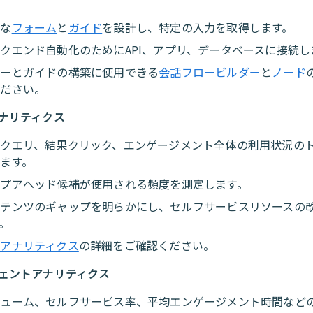
的な
フォーム
と
ガイド
を設計し、特定の入力を取得します。
クエンド自動化のためにAPI、アプリ、データベースに接続し
ローとガイドの構築に使用できる
会話フロービルダー
と
ノード
ください。
ナリティクス
索クエリ、結果クリック、エンゲージメント全体の利用状況の
ます。
イプアヘッド候補が使用される頻度を測定します。
ンテンツのギャップを明らかにし、セルフサービスリソースの
。
索アナリティクス
の詳細をご確認ください。
ェントアナリティクス
リューム、セルフサービス率、平均エンゲージメント時間など