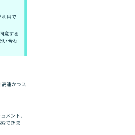
みが利用で
同意する
問い合わ
体で高速かつス
キュメント、
検索できま