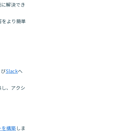
速に解決でき
答をより簡単
よび
Slack
へ
集し、アクシ
ーを構築
しま