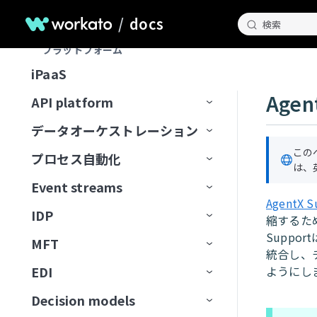
ChatGPT
マルチモーダル入力と出力
ユースケース
チャットインターフェイス
スコープと設計
MCPクライアントの操作
オブザーバビリティ
カーソル
/
docs
Genieガバナンス
IT
検索
MCPサーバー設計のベストプラ
Databricks Data Explorer
MCPアクセス方法
MCP検証済みユーザーアク
Claude
エージェントメモリ
ユーザーとアクセスの管理
ガードレール
はじめてのGenieを作成する
ナレッジベースをConfluenceに
チャネルサポート
Genieのスコープを計画する
エンタープライズオーケストレーション
Developer APIおよびEmbedded API
クティス
ガバナンス
MCPクライアントとしてのGenie
MCPサーバーログを表示
Microsoft Copilot
セス
プラットフォーム
検証済みユーザーアクセス
営業
接続
ユーザーIDを確立
EDI Genie
Discord
トラフィック管理
MCP
カーソル
Decision modelsおよびエージェン
Genieの操作
ナレッジベース
検証済みユーザーアクセス
Slack
プロンプト攻撃
Genie設計パターン
職務記述書を作成
チャネルサポートオプショ
MCPツール設計のベストプラク
MCPサーバーのアクセスと設定
MCP検証済みユーザーアク
iPaaS
ト
データ
GenieチャットからSlackメッセ
動作の操作
IT Support Genie
CPQ Genie
機能
ン
Docusign
ユースケース
ティス
Microsoft Copilot
セス設定
コネクター
スキル
ロールベースアクセス
Overviewページ
Microsoft Teams
有害なコンテンツ
ナレッジベース設計のベスト
複数ステップを含むGenieワー
AIモデルを追加
ージを送信
Agen
MCPサーバー制限を設定
API platform
エージェント間通信
PII匿名化パターン
License Genie
Rep Genie
プラクティス
クフローの設計
仕組み
機能
チャネルモード
Dropbox
トラブルシューティング
LLMでGitHub課題を作成
Agent Studioの制限
Conversationsページ
Enterprise Contextコネクター
Workato GO
PII検出
データベースのスキル設計
チャットインターフェイスを
経費GenieでCoupa経費を検証
GenieにMCPサーバースキルを追
データオーケストレーション
API監視と分析
Genie会話の可観測性
ナレッジベース管理
追加
EDI Genieのセットアップ
仕組み
機能
チャネル認証
ElevenLabs
FAQ
加
LLMでSnowflakeデータを分析
トラブルシューティング
アプリイベントを作成
Workato Genieコネクター
Headless API
不適切表現フィルター
スキル設計のベストプラクテ
制限
この
Telegramでパーソナルアシスタ
プロセス自動化
ベストプラクティス
コンセプト
ダッシュボード
スキル
データ取り込み
ィス
ナレッジベースを作成
EDI Genieの使用
IT Support Genieのセットアッ
仕組み
チャンネル応答を有効化
Excel
は、
ントGenieを構築
MCPサーバーAIモデル構成
FAQ
高度なファイルおよびデータ分
Workato Skill connector
算術エラー
カスタム単語フィルター
ドキュメントを削除
タスクをGenieに割り当て
カスタムインターフェース
プ
Event streams
APIゲートウェイ
データソース
エンタープライズ全体の接続性
APIログ
FAQ
データベースのスキル設計
析
ナレッジベースドキュメント
スキルプロンプト
スキルを作成
License Genieのセットアップ
APIのチュートリアル
Freshdesk
調達Genieで発注書を処理
ChatGPT
AgentX S
Microsoft Teamsエラー
拒否トピック
ドキュメントを一覧表示
タスクをユーザーに割り当て
ワークフロートリガーを開始
の準備
IT Support Genieの使用
IDP
Edge Gateway
送信先
イベント駆動型自動化
Workato Event streams
サポートされているデータソー
縮するため
スキル設計のベストプラクティ
ファイルと画像をアップロード
MCPサーバースキル
ファイルと画像をアップロー
（リアルタイム）
カスタムチャットUIの構築
GitHub
Decision modelを使用してエー
Claude
Genie呼び出しエラー
ス
ドキュメントを検索
承認リクエストを作成
Supp
ス
検索プロンプティング
ド
MFT
AIゲートウェイ
データの抽出
ワークフローオーケストレーショ
Event streams公開API
信頼度スコア
ジェント間でリクエストをルー
サポートされている宛先
使用方法
Workato GO用のアクションボー
ユーザー確認
レスポンスを返すアクション
トラブルシューティング
GitLab Explorer
統合し、
カーソル
ン
ティング
データソースを接続
ドキュメントをアップサート
ビジネスイベントを送信
スキルプロンプト
ドを作成
ナレッジベースとデータベー
高度な機能を追加
EDI
ようにし
APIコレクション
データの読み込み
Event streamsの制限
IDP by Workatoの制限事項
フローを転送
宛先に接続
イベント（トリガー）ベースの
ユースケース例
メッセージを消費
ナレッジベースとスキルの比
Workato Genieコネクターから
Gmail
スの比較
Microsoft Copilot
データ変換と処理
抽出
ナレッジを保存
MCPサーバースキル
Business approvalsで承認リクエ
較
移行
Decision models
APIエンドポイント
データ変換
アクション
ファイルサーバー
コネクション設定
APIプロキシコレクション
増分ロード
権限
メッセージを公開
ファイル転送を設定
Gong
ストを作成
ナレッジベースとデータベー