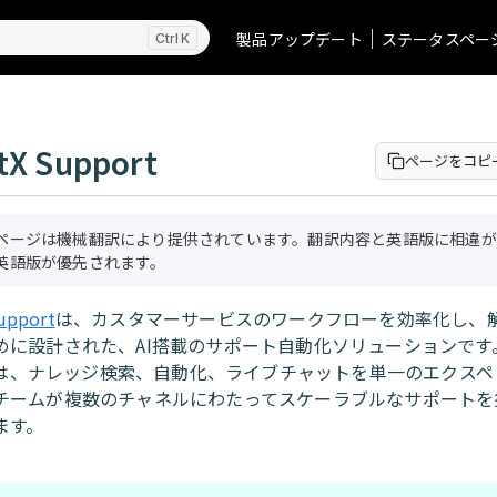
製品アップデート
ステータスペー
K
tX Support
ページをコピ
ページは機械翻訳により提供されています。翻訳内容と英語版に相違が
英語版が優先されます。
upport
は、カスタマーサービスのワークフローを効率化し、
に設計された、AI搭載のサポート自動化ソリューションです。 A
ortは、ナレッジ検索、自動化、ライブチャットを単一のエクス
チームが複数のチャネルにわたってスケーラブルなサポートを
ます。