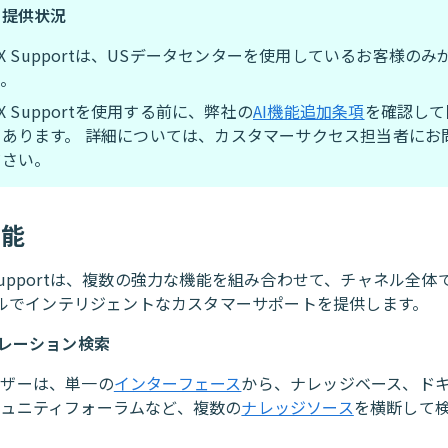
の提供状況
ntX Supportは、USデータセンターを使用しているお客様の
す。
ntX Supportを使用する前に、弊社の
AI機能追加条項
を確認して
があります。 詳細については、カスタマーサクセス担当者にお
ださい。
機能
X Supportは、複数の強力な機能を組み合わせて、チャネル全
ルでインテリジェントなカスタマーサポートを提供します。
レーション検索
ーザーは、単一の
インターフェース
から、ナレッジベース、ド
ミュニティフォーラムなど、複数の
ナレッジソース
を横断して