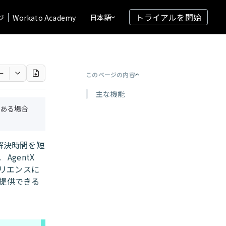
トライアルを開始
日本語
ジ
Workato Academy
ー
このページの内容
主な機能
ある場合
解決時間を短
gentX
ペリエンスに
提供できる