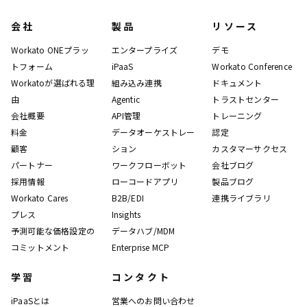
会社
製品
リソース
Workato ONEプラッ
エンタープライズ
デモ
トフォーム
iPaaS
Workato Conference
Workatoが選ばれる理
組み込み連携
ドキュメント
由
Agentic
トラストセンター
会社概要
API管理
トレーニング
料金
データオーケストレー
認定
顧客
ション
カスタマーサクセス
パートナー
ワークフローボット
会社ブログ
採用情報
ローコードアプリ
製品ブログ
Workato Cares
B2B/EDI
連携ライブラリ
プレス
Insights
予測可能な価格設定の
データハブ/MDM
コミットメント
Enterprise MCP
学習
コンタクト
iPaaSとは
営業へのお問い合わせ