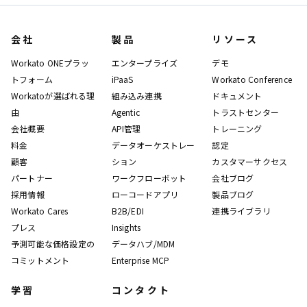
会社
製品
リソース
Workato ONEプラッ
エンタープライズ
デモ
トフォーム
iPaaS
Workato Conference
Workatoが選ばれる理
組み込み連携
ドキュメント
由
Agentic
トラストセンター
会社概要
API管理
トレーニング
料金
データオーケストレー
認定
顧客
ション
カスタマーサクセス
パートナー
ワークフローボット
会社ブログ
採用情報
ローコードアプリ
製品ブログ
Workato Cares
B2B/EDI
連携ライブラリ
プレス
Insights
予測可能な価格設定の
データハブ/MDM
コミットメント
Enterprise MCP
学習
コンタクト