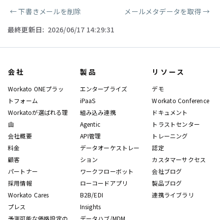
←
下書きメールを削除
メールメタデータを取得
→
ページャー
最終更新日:
2026/06/17 14:29:31
会社
製品
リソース
Workato ONEプラッ
エンタープライズ
デモ
トフォーム
iPaaS
Workato Conference
Workatoが選ばれる理
組み込み連携
ドキュメント
由
Agentic
トラストセンター
会社概要
API管理
トレーニング
料金
データオーケストレー
認定
顧客
ション
カスタマーサクセス
パートナー
ワークフローボット
会社ブログ
採用情報
ローコードアプリ
製品ブログ
Workato Cares
B2B/EDI
連携ライブラリ
プレス
Insights
予測可能な価格設定の
データハブ/MDM