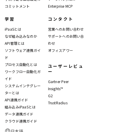
コミットメント
Enterprise MCP
学習
コンタクト
iPaaSとは
営業へのお問い合わせ
なぜ組み込みなのか
サポートへのお問い合
API管理とは
わせ
ソフトウェア連携ガイ
オフィスアワー
ド
プロセス自動化とは
ユーザーレビュ
ー
ワークフロー自動化ガ
イド
Gartner Peer
システムインテグレー
Insights™
ターとは
G2
API連携ガイド
TrustRadius
組み込みiPaaSとは
データ連携ガイド
クラウド連携ガイド
日本語