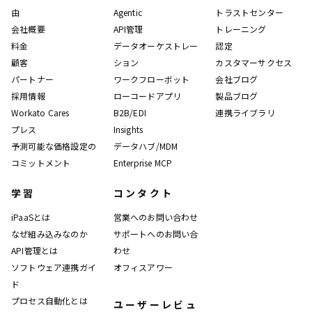
由
Agentic
トラストセンター
会社概要
API管理
トレーニング
料金
データオーケストレー
認定
顧客
ション
カスタマーサクセス
パートナー
ワークフローボット
会社ブログ
採用情報
ローコードアプリ
製品ブログ
Workato Cares
B2B/EDI
連携ライブラリ
プレス
Insights
予測可能な価格設定の
データハブ/MDM
コミットメント
Enterprise MCP
学習
コンタクト
iPaaSとは
営業へのお問い合わせ
なぜ組み込みなのか
サポートへのお問い合
API管理とは
わせ
ソフトウェア連携ガイ
オフィスアワー
ド
プロセス自動化とは
ユーザーレビュ