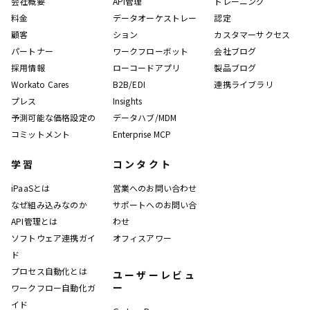
会社概要
API管理
トレーニング
料金
データオーケストレー
認定
顧客
ション
カスタマーサクセス
パートナー
ワークフローボット
会社ブログ
採用情報
ローコードアプリ
製品ブログ
Workato Cares
B2B/EDI
連携ライブラリ
プレス
Insights
予測可能な価格設定の
データハブ/MDM
コミットメント
Enterprise MCP
学習
コンタクト
iPaaSとは
営業へのお問い合わせ
なぜ組み込みなのか
サポートへのお問い合
API管理とは
わせ
ソフトウェア連携ガイ
オフィスアワー
ド
プロセス自動化とは
ユーザーレビュ
ー
ワークフロー自動化ガ
イド