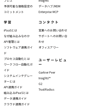
プレス
Insights
予測可能な価格設定の
データハブ/MDM
コミットメント
Enterprise MCP
学習
コンタクト
iPaaSとは
営業へのお問い合わせ
なぜ組み込みなのか
サポートへのお問い合
API管理とは
わせ
ソフトウェア連携ガイ
オフィスアワー
ド
プロセス自動化とは
ユーザーレビュ
ー
ワークフロー自動化ガ
イド
Gartner Peer
システムインテグレー
Insights™
ターとは
G2
API連携ガイド
TrustRadius
組み込みiPaaSとは
データ連携ガイド
クラウド連携ガイド