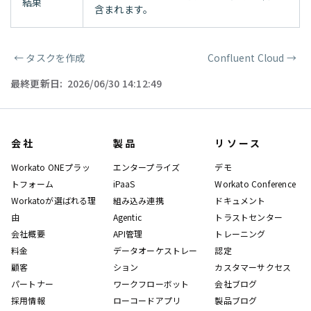
結果
含まれます。
←
タスクを作成
Confluent Cloud
→
ページャー
最終更新日:
2026/06/30 14:12:49
会社
製品
リソース
Workato ONEプラッ
エンタープライズ
デモ
トフォーム
iPaaS
Workato Conference
Workatoが選ばれる理
組み込み連携
ドキュメント
由
Agentic
トラストセンター
会社概要
API管理
トレーニング
料金
データオーケストレー
認定
顧客
ション
カスタマーサクセス
パートナー
ワークフローボット
会社ブログ
採用情報
ローコードアプリ
製品ブログ