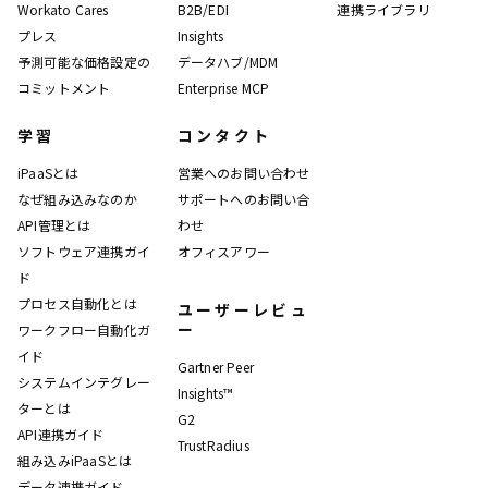
Workato Cares
B2B/EDI
連携ライブラリ
プレス
Insights
予測可能な価格設定の
データハブ/MDM
コミットメント
Enterprise MCP
学習
コンタクト
iPaaSとは
営業へのお問い合わせ
なぜ組み込みなのか
サポートへのお問い合
API管理とは
わせ
ソフトウェア連携ガイ
オフィスアワー
ド
プロセス自動化とは
ユーザーレビュ
ー
ワークフロー自動化ガ
イド
Gartner Peer
システムインテグレー
Insights™
ターとは
G2
API連携ガイド
TrustRadius
組み込みiPaaSとは
データ連携ガイド