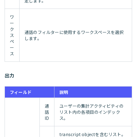
定します。
ワ
ー
ク
通話のフィルターに使用するワークスペースを選択
ス
します。
ペ
ー
ス
出力
フィールド
説明
通
ユーザーの集計アクティビティの
話
リスト内の各項目のインデック
ID
ス。
transcript objectを含むリスト。