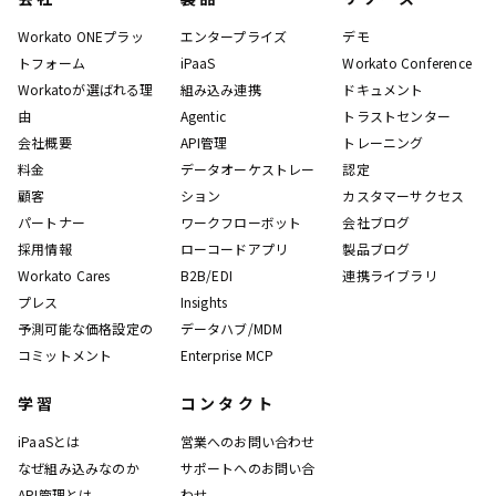
Workato ONEプラッ
エンタープライズ
デモ
トフォーム
iPaaS
Workato Conference
Workatoが選ばれる理
組み込み連携
ドキュメント
由
Agentic
トラストセンター
会社概要
API管理
トレーニング
料金
データオーケストレー
認定
顧客
ション
カスタマーサクセス
パートナー
ワークフローボット
会社ブログ
採用情報
ローコードアプリ
製品ブログ
Workato Cares
B2B/EDI
連携ライブラリ
プレス
Insights
予測可能な価格設定の
データハブ/MDM
コミットメント
Enterprise MCP
学習
コンタクト
iPaaSとは
営業へのお問い合わせ
なぜ組み込みなのか
サポートへのお問い合
API管理とは
わせ