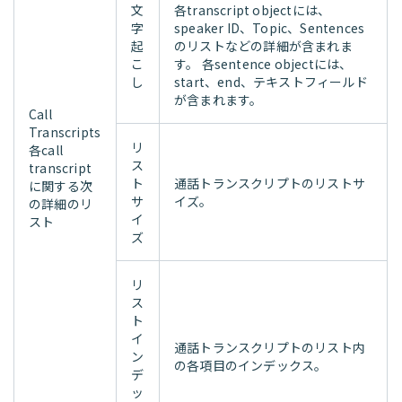
文
各transcript objectには、
字
speaker ID、Topic、Sentences
起
のリストなどの詳細が含まれま
こ
す。 各sentence objectには、
し
start、end、テキストフィールド
が含まれます。
Call
Transcripts
リ
各call
ス
transcript
ト
通話トランスクリプトのリストサ
に関する次
サ
イズ。
の詳細のリ
イ
スト
ズ
リ
ス
ト
イ
通話トランスクリプトのリスト内
ン
の各項目のインデックス。
デ
ッ