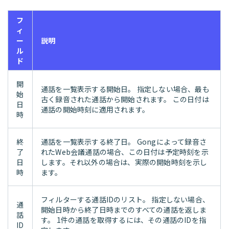
フ
ィ
ー
説明
ル
ド
開
通話を一覧表示する開始日。 指定しない場合、最も
始
古く録音された通話から開始されます。 この日付は
日
通話の開始時刻に適用されます。
時
終
通話を一覧表示する終了日。 Gongによって録音さ
了
れたWeb会議通話の場合、この日付は予定時刻を示
日
します。それ以外の場合は、実際の開始時刻を示し
時
ます。
フィルターする通話IDのリスト。 指定しない場合、
通
開始日時から終了日時までのすべての通話を返しま
話
す。 1件の通話を取得するには、その通話のIDを指
ID