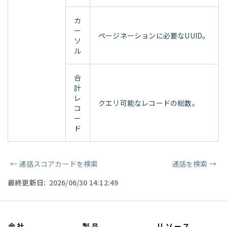
カ
ー
ページネーションに必要なUUID。
ソ
ル
合
計
レ
クエリ可能なレコードの総数。
コ
ー
ド
←
通話スコアカードを検索
通話を検索
→
ページャー
最終更新日:
2026/06/30 14:12:49
会社
製品
リソース