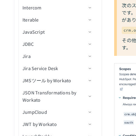
ッチ）
次の
Intercom
アクション
コネクション設定
IDでオブジェクトを取得
レコードを作成（バッチ）
行を挿入
レコードを一覧表示
です。
リスト内の新規連絡先
があり
Iterable
トリガー
コネクション設定
申請を進める
レコードの更新
行をアップサート
ドキュメントを処理
新規フォーム送信
crm.o
JavaScript
アクション
トリガー
コネクション設定
候補者を採用済みにする
レコードを更新（バッチ）
行を選択
ドキュメントを分類
新規連絡先
その他
JDBC
アクション
トリガー
入力フィールドの定義
候補者を採用済みにする(v3)
関連付けを取得（batch）
カスタムSQLを使用した行
新規組織
連絡先を作成
新規会社
す。
の選択
Jira
アクション
出力フィールドの定義
コネクション設定
アプリケーションを移動(v3)
会社に関連付けられた連絡
連絡先が更新済み
組織を作成
新規連絡先
会話メモを追加
先を取得（batch）
行を削除
Jira Service Desk
Javascript FAQ
トリガー
コネクション設定
アプリケーションを却下
組織が更新済み
商談を作成
新規会話
ユーザーをアーカイブ
関連付けを一覧表示
カスタムSQLを実行
JMSツール by Workato
アクション
トリガー
コネクション設定
アプリケーションを却下
更新された商談
イベントを作成
新規ユーザー
ユーザーを作成/更新
新規行
（batch）
（v3）
クエリ結果をエクスポート
JSON Transformations by
アクション
アクション
前提条件
連絡先を更新
連絡先が更新済み
IDで会話を取得
スケジュール済みクエリ
アクションを選択
削除済みオブジェクト
レコードを関連付け
Workato
添付ファイルをアップロー
（real-time）
Jiraリアルタイムトリガーの
コネクション設定
商談にメモを追加
会話が更新済み
ユーザーとして会話に返信
行を挿入（batch）
ユーザーを課題に割り当て
顧客を作成
ド
レコードを関連付け（バッ
JumpCloud
使用
アクション
新規課題をエクスポート
チ）
トリガー
商談を更新
ユーザーが更新済み
ユーザー別に会話を検索
更新アクション
コメントを作成
顧客リクエストを作成
JWT by Workato
コネクション設定
新規/更新済み課題をエクス
JSON変換
関連付けを削除（batch）
アクション
連絡先を検索
ユーザー別にメモを検索
削除アクション
課題を作成
コメントを作成
キュー内の新規メッセージ
ポート