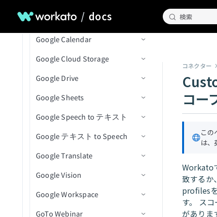
Gong
トリガー
トリガー
コネクション設定
ファイルメタデータを取得
リソースを更新
レコードの削除
イベント参加者を取得
テーブルを一覧表示
Adset Insightsを取得
フォルダアクション
プロジェクト詳細を取得
イベントの新規注文
/
docs
エンベロープ内のドキュメ
イベント詳細を取得
検索
Google BigQuery
アクション
アクション
トリガー
コネクション設定
署名リクエストを取得
従業員を関連付け
イベントを検索
テーブルを追加
キャンペーンInsightsを取得
ディレクトリ内の新規CSV
クローズされた課題
ントを一覧表示（一括）
プロジェクト内の課題を検
イベントに登録された新規/
ファイルトリガー
オブジェクト詳細を取得
Google Calendar
アクション
トリガー
コネクション設定
フォルダ項目を一覧表示(バ
従業員の関連付けを解除
ワークシートを追加
Adsetを一覧表示
ファイルダウンロードアク
新規課題
課題にコメントを作成
新しいメール
索（V2）
更新済み参加者
エンベロープを一覧表示
ッチ)
ディレクトリ内の新規また
ション
オブジェクトを検索（バッ
Google Cloud Storage
アクション
トリガー
コネクション設定
（一括）
セルを取得
キャンペーンを一覧表示
新規プルリクエスト
課題を作成
メールを送信
新規通話(リアルタイム)
プロジェクト内のオブジェ
イベントに登録された新規/
は更新済みCSVファイルト
チ）
コネクター
署名リクエストを一覧表示
大容量ファイルダウンロー
クトを検索
更新済み参加者（リアルタ
リガー
Cust
Google Drive
アクション
トリガー
コネクション設定
テンプレートを一覧表示
行を取得
新規または更新済み課題コ
課題またはPRの詳細を取得
添付ファイルをダウンロー
通話を追加
新規行
(バッチ)
ドアクション
ファイルのアップロード
イム）
（一括）
メント
ド
プロジェクト内の課題を更
コー
Google Sheets
アクション
アクション
コネクション設定
行を追加
refのステータスを一覧表示
通話メディアを追加
新規行（バッチ）
行を挿入
新規イベント
他のユーザーのファイルま
ファイル情報取得アクショ
新（V2）
イベントの新規/更新済み注
エンベロープを再送信
新規または更新済み課題
たはフォルダ名を変更
ン
Google Speech to テキスト
トリガー
コネクション設定
文
行を更新
課題とプルリクエストを検
コンテンツ共有エンゲージ
新規ジョブ完了
行を挿入（batch）
新規/更新済みイベント
イベントを作成
バケットの作成
プロジェクト内のオブジェ
テンプレートを使用してド
新規または更新済みマイル
索
メントイベントを作成
ファイルまたはフォルダの
ディレクトリ内ファイル一
この
Google テキスト to Speech
アクション
トリガー
コネクション設定
クトを更新
行を削除
スケジュール済みクエリ
ファイルからデータを読み
イベント開始
イベントを検索（バッチ）
バケットを削除
新規アクティビティ
キュメントを送信
ストーン
は、
名前変更/移動
覧表示アクション
課題を更新
コンテンツビューイベント
（バッチ）
込む
Google Translate
アクション
アクション
コネクション設定
ドキュメントをプロジェク
イベント終了
イベントを更新
オブジェクトの削除
新規CSVファイル
ファイル権限を追加
My Drive内のシートの新規
IDでエンベロープを送信
新規または更新済みプルリ
を作成
署名リクエストを再送信
ファイル削除アクション
Worka
トにアップロード
行を選択（バッチ）
行
クエスト
Google Vision
アクション
コネクション設定
イベントを削除
オブジェクトをダウンロー
新規ファイル/フォルダ
ファイルをコピー
行を追加
短い音声をテキストに変換
致するか、
エンベロープを無効化
カスタムアクションイベン
ファイルまたはフォルダを
ファイル名変更アクション
カスタムSQLを使用して行
ド
My Drive内のシートの新規
profi
トを作成
Google Workspace
アクション
コネクション設定
検索（バッチ）
イベントに参加者を追加
フォルダ階層内の新規ファ
フォルダを作成
行を一括追加
テキストを音声に変換
を選択（バッチ）
行（リアルタイム）
す。 ス
ファイルアップロードアク
（バッチ）
バケットを取得
イル/フォルダ
IDで通話を取得
がありま
GoTo Webinar
アクション
コネクション設定
CSVファイルを更新
ション
ファイルを削除
行を取得
テキストを翻訳