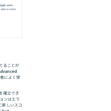
てることが
Advanced
理者によく使
を確立でき
ションはエラ
者に新しいスコ
または、