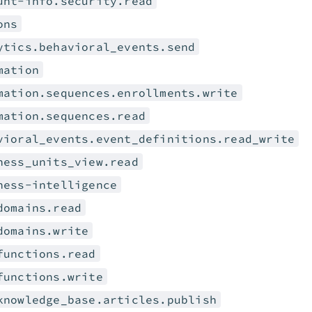
unt-info.security.read
ons
ytics.behavioral_events.send
mation
mation.sequences.enrollments.write
mation.sequences.read
vioral_events.event_definitions.read_write
ness_units_view.read
ness-intelligence
domains.read
domains.write
functions.read
functions.write
knowledge_base.articles.publish