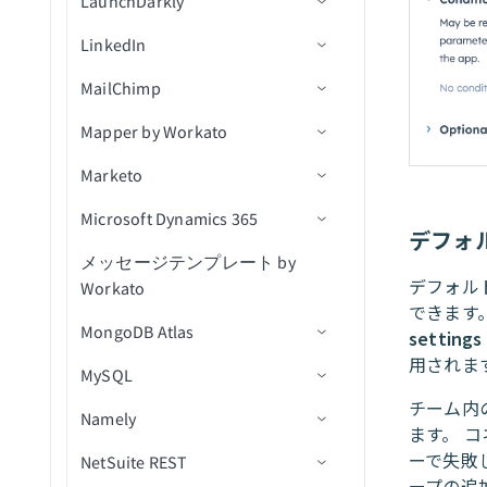
LaunchDarkly
トリガー
コネクション設定
（リアルタイム）
オブジェクトデータをエク
ユーザーを検索
ユーザー別にセグメントを
カスタムSQLを実行
ユーザーを作成
コメントを一覧表示
メッセージをキューに公開
New event（リアルタイム）
スポート（file）
LinkedIn
アクション
アクション
コネクション設定
検索
トピック内の新規メッセー
新規オブジェクト
パイプラインを検索
クエリ結果をエクスポート
添付ファイルをダウンロー
IDでコメントを取得
メッセージをトピックに公
新規課題
ジ（リアルタイム）
CRMデータをインポート
MailChimp
コネクション設定
ユーザー別にタグを検索
ド
開
関連付けを作成
JWTを生成
（file）
IDでユーザーを取得
キューを取得
新規課題（バッチ）
Mapper by Workato
トリガー
コネクション設定
ユーザーを検索
課題の変更ログを取得
キュー内のメッセージを受
関連付けを削除
JWTをデコード
リスト内の連絡先を取得
キュー内の課題を取得
新規/更新済みコメント（リ
信
Marketo
アクション
トリガー
コネクション設定
（batch）
ユーザーを更新
課題を取得
オブジェクトの作成
新規リード獲得フォーム送
アルタイム）
信
Microsoft Dynamics 365
アクション
アクション
コネクション設定
リストに連絡先を追加（バ
課題コメントを取得
オブジェクトの削除
IDでリード獲得フォーム応
キャンペーンが作成されま
新規/更新済み課題（リアル
デフォ
ッチ）
（batch）
答を取得
した
タイム）
メッセージテンプレート by
セルフサービスフローステッ
コネクション設定
IDでオブジェクトを取得
サブスクライバーを追加
オブジェクトにマッピング
デフォル
Workato
プ
ワークフローに連絡先を追
課題スキーマを取得
リード獲得フォーム回答を
キャンペーンが開封されま
新規/更新済みワークログ
トリガー
オブジェクトを一覧表示
サブスクライバータグを追
できます。
加
検索
した
（リアルタイム）
MongoDB Atlas
トリガー
ユーザー詳細を取得
加
settings
アクション
ID別にオブジェクトを一覧
削除済みオブジェクト
リストから連絡先を削除
キャンペーンアクション
キャンペーンが送信されま
用されま
課題が更新済み
MySQL
アクション
コネクション設定
割り当て可能なユーザーを
表示
サブスクライバーアクティ
新規リードをエクスポート
（バッチ）
した
新規または新規/更新済みレ
ケースをクローズ
検索（バッチ）
ビティを取得
（bulk）
チーム内
課題が更新済み（バッチ）
Namely
アクション
コネクション設定
ユーザーをロック
スマートキャンペーンを有
コードをエクスポート
連絡先を削除
新規リスト
ます。 
オブジェクトの作成
課題を検索（バッチ）
サブスクライバータグを取
新規/更新済みリードをエク
効化
（bulk）
ーで失敗し
NetSuite REST
カスタムフィルタークエリの
トリガー
コネクション設定
ユーザーMFAをリセット
ドキュメントを削除
エンゲージメントを作成
新規購読者
得
スポート（bulk）
オブジェクトを作成（バッ
ープの追