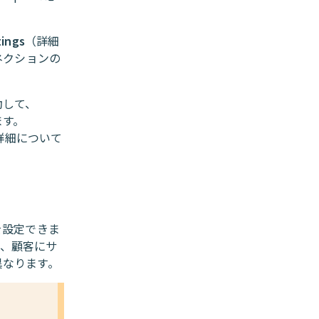
ings
（詳細
ネクションの
動して、
ます。
の詳細について
を設定できま
か、顧客にサ
て異なります。