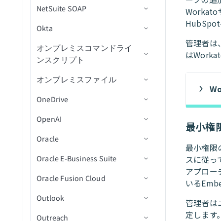
使用
JQLで課題を検索（バッ
カスタムアクティビティを
エンティティの変更を監視
NetSuite SOAP
アクション
トリガー
コネクション設定
トリガーコマンドを実行
チ）
ドキュメントを挿入
新規行
Work
所有者詳細を取得
チ）
新規または更新済み購読者
購読者を削除
リストに追加されたリード
追加（バッチ）
データ型付けの制限
エンティティの変更を監視
HubS
を監視(バッチ)
Okta
アクション
トリガー
コネクション設定
オブジェクトの検索
オブジェクトIDを取得
ドキュメントをレプリケー
新規/更新行
アクションを選択
新規従業員プロファイル
IDで所有者詳細を取得
コメントを更新
キャンペーンを検索
リストにリードを追加（バ
(バッチ)
ト
管理者は
新規セルフサービスフロー
ッチ）
オンプレミスコマンドライ
アクション
トリガー
コネクション設定
従業員IDでユーザーを検索
オブジェクトスキーマの取
スケジュール済みクエリ
アクションを挿入
新規または更新済み従業員
ステータス投稿を作成
新規分類レコード
パイプラインステージを検
課題を更新
購読者を検索
新規オブジェクト
はWor
ステップ（リアルタイム）
ンスクリプト
得
ドキュメントを検索
プロファイル
索（バッチ）
オブジェクトをファイルに
アクション
トリガー
ユーザーのロックを解除
更新アクション
IDで従業員プロファイル詳
新規カスタムレコード
レコードの作成
新規分類レコード
課題ステータスを更新
タグを検索
新規オブジェクト（リアル
新規リードアクティビティ
一括エクスポート（バル
オンブレミスファイル
コネクション設定
オブジェクトの検索
ドキュメントを更新
新規イベント
細を取得
タイム）
トラブルシューティング
アクション
オブジェクトの更新
（バッチ）
ク）
Upsertアクション
新規または更新済みカスタ
レコードを作成（async）
新規および更新済みレコー
レコードの追加
新規イベント
W
添付ファイルをアップロー
購読者を更新
OneDrive
アクション
コネクション設定
オブジェクトの更新
コメントを投稿
ムレコード
ドをエクスポート
ド
新規または更新済みオブジ
NetSuite FAQ
ログイベントデータツリー
システム上のユーザーを更
リスト内の新規リード
ファイルからオブジェクト
削除アクション
レコードの削除
レコードを一括作成
NetSuiteコネクション設定
スケジュール済みイベント
ユーザーを作成
ェクト
OpenAI
トリガー
コネクション設定
新
を一括インポート（バル
オブジェクトを更新（バッ
人物プロファイルを検索
新規または更新済み標準レ
新規レコード
のトラブルシューティング
検索
コマンドラインスクリプト
最小権
レシピ移行
トラブルシューティング
新規/更新済みリード
カスタムSQLを実行
レコードを削除（async）
レコードを一括作成
ユーザーを有効化
ク）
チ）
コード
を実行
新規または更新済みオブジ
Oracle
アクション
トリガー
コネクション設定
人物プロファイルを更新
新規/更新済みレコード
NetSuiteランタイムのトラ
フォルダ内の新規ファイル
一般的なNetSuiteフィールド
新規/更新済みリード（バッ
ェクト（バッチ）
クエリ結果をエクスポート
RESTletスクリプトを実行
レコードの保存済み検索を
ユーザーを更新
最小権限
リードプログラムステータ
新規標準レコード
ブルシューティング
Oracle E-Business Suite
アクション
アクション
コネクション設定
チ）
新規/更新済みレコード（バ
実行
フォルダ内の新規CSVファ
ファイルのアップロード
新規イベントトリガー（リ
スに従って
スを変更（バッチ）
サポートされていないレコー
新規または更新済みオブジ
SuiteQLクエリを実行
グループにユーザーを追加
ッチ）
イル（バッチ）
アルタイム）
アプロー
Oracle Fusion Cloud
ド
トリガー
コネクション設定
ェクト（リアルタイム）
カスタムレコードの保存済
ファイルをダウンロード
権限を追加
ビジネスアクション
オブジェクトを複製
いるEmb
IDでレコードを取得
グループからユーザーを削
新規保存済み検索
み検索を実行
CSVファイル内の新規行
新規ファイルトリガー
Outlook
アクション
トリガー
コネクション設定
スケジュール済みオブジェ
除
ファイルを移動
フォルダを作成
画像を生成
新規行
オブジェクトの作成
管理者は
非同期ジョブ結果を取得
クト検索
保存済み検索内の新規カス
すべての標準レコードを取
CSVファイル内の新規行
新規フォルダトリガー
定します。
Outreach
Oracleの操作
アクション
一般設定
コネクション設定
ユーザーを無効化
ファイル名を変更
ファイルまたはフォルダを
テキスト埋め込みを生成
新規/更新行
アクションを選択
新規ビジネスイベント