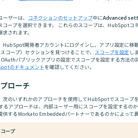
toユーザーは、
コネクションのセットアップ
中に
Advanced sett
スコープを選択できます。 これらのスコープは、HubSpotコ
要求されます。
、HubSpot開発者アカウントにログインし、アプリ設定に移
（スコープ）セクションを見つけることで、
スコープを設定
し
ot OAuthパブリックアプリの設定でスコープを設定する方法
Spotのドキュメント
を確認してください。
アプローチ
、次のいずれかのアプローチを使用してHubSpotでスコープ
択するアプローチは、内部ユーザー用にスコープを設定するの
供するWorkato Embeddedパートナーであるのかによっ
スコープ