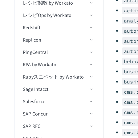
acco
レシピ関数 by Workato
Python FAQ
トリガー
コネクション設定
セッションを使用して大き
アセットをダウンロード
オブジェクトアクション
Pythonコードの実行
オブジェクトの更新
カスタムレコードを削除
セット
ョン
アクションを挿入
なファイルをアップロード
一括データをエクスポート
カレンダーイベントを検索
acti
レシピOps by Workato
アクション
トリガー
コネクション設定
IDによるオブジェクトの詳
新規レコード
カスタムオブジェクトを
カスタムレコードを削除
ユーザーパスワードを期限
Upsertアクション
anal
抽出とパージ
カレンダーイベントを更新
細取得
Upsert（バッチ）
（batch）
切れにする
Redshift
アクション
ウォークスルー
コネクション設定
新規レコード（リアルタイ
レコードの作成
QuickBooksトリガー
auto
更新アクション
抽出出力を取得
カレンダーイベントを削除
オブジェクトの検索
ム）
オブジェクトのアップサー
新規カスタムレコードをエ
ユーザーに割り当てられた
Replicon
営利版と非営利版で異なるラ
トリガー
トリガー
コネクション設定
レコードの更新
QuickBooksアクション
auto
ト
クスポート
アプリケーションをリスト
削除アクション
ベル
フロータスクインスタンス
連絡先を作成
オブジェクトの更新
新規/更新済みレコード
auto
RingCentral
アクション
アクション
トリガー
コネクション設定
レコードの削除
新規関数呼び出し
アカウントが接続されまし
ステータスを取得
トークンをUpsert
新規/更新済み標準レコード
カスタムSQLを使用して長
トラブルシューティング
連絡先を取得
オブジェクトのプロダクシ
新規/更新済みレコード（リ
た
beha
RPA by Workato
アクション
トリガー
コネクション設定
をエクスポート
時間クエリを実行
レコードの検索
レシピ関数を非同期に呼び
アカウントの詳細を取得
新規行
レコードを取得
ョンワークフローステップ
アルタイム）
busi
連絡先を一覧表示
QuickBooks Onlineランタイ
出し
アカウント認証情報の更新
を更新
Rubyスニペット by Workato
トリガー
コネクション設定
新規/更新済みカスタムレコ
カスタムSQLを実行
レポートからレコードを取
レシピ詳細を取得
新規/更新行
アクションを選択
新規クライアント
一括データをインポート
スケジュール済みテーブル
ムエラーのトラブルシュー
に失敗しました
busi
ードをエクスポート
連絡先を検索
得
レシピ関数を同期的に呼び
アセットをアップロード
クエリ
ティング
Sage Intacct
アクション
アクション
入力
クエリ結果をエクスポート
コネクションを一覧表示
アクションを挿入
新規プロジェクト
通話が終了しました
エンティティを一覧表示
出し
アカウントが切断されまし
cms.
新規標準レコードをエクス
連絡先を更新
添付ファイルをダウンロー
QuickBooks Onlineコネクシ
た
Salesforce
出力スキーマ
コネクション設定
レシピを一覧表示
更新アクション
新規ユーザー
新規通話録音
発信
ジョブ詳細を取得
cms.
ポート
データの読み込みとインポ
ド
レシピ関数からデータを返
ョンエラーのトラブルシュ
連絡先を削除
ート
す
API同時実行しきい値を超過
cms.
SAP Concur
コード
トリガー
コネクション設定
ーティング
ジョブを再実行
Upsertアクション
新規/更新済み同期準備済み
新規通話
ページャーメッセージを送
ジョブログを取得（batch）
レコードを初期化
CSVからレコードを作成お
メールを送信
請求書
信
cms.
ファイルプレフィックスで
よび更新
非同期呼び出しの待機
APIポリシークォータ違反
SAP RFC
アクション
Custom OAuth profileを作成
コネクション設定
ジョブ履歴を検索
削除アクション
新規会社レベル通話
プロセス詳細を取得
新規AR支払い
ドキュメントを検索
cms.
メール添付ファイルをダウ
タイムシートが更新済み
SMSを送信
APIポリシーレート制限違反