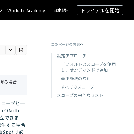
トライアルを開始
日本語
ジ
Workato Academy
このページの内容
ー
設定アプローチ
デフォルトのスコープを使用
し、オンデマンドで追加
最小権限の原則
ある場合
すべてのスコープ
スコープの完全なリスト
スコープと一
OAuth
確立できま
発生する場合
bSpotで必