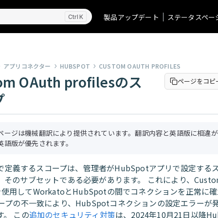
製品アップデート
ステータスペー
K
アプリコネクター
HUBSPOT
CUSTOM OAUTH PROFILES
om OAuth profilesのス
ページをコピ
プ
ページは機械翻訳により提供されています。翻訳内容と英語版に相違が
英語版が優先されます。
toで定義するスコープは、管理者がHubSpotアプリで設定する
そのサブセットである必要があります。 これにより、Custom 
lesを使用してWorkatoとHubSpotの間でコネクションを正常に
コープの不一致により、HubSpotコネクションの設定エラーが
す。 この
追加のセキュリティ対策
は、2024年10月21日以降Hu