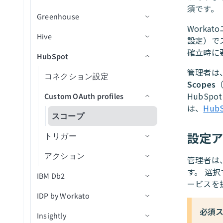
カスタムSQLを使用して行
My Drive内のシートの新規/
須です。
イベントから参加者を削除
バケットを一覧表示
集約ユーザーデータを検索
を選択し、テーブルに挿入
更新済み行
Greenhouse
トリガー
コネクション設定
ファイルメタデータを更新
ファイルをダウンロード
行を検索
画像からテキストを読み取
（batch）
（バッチ）
Worka
オブジェクトを一覧表示
り
通話スコアカードを検索
My Drive内のシートの新規/
Hive
アクション
トリガー
コネクション設定
ファイルURLを使用してフ
ファイルをエクスポート
行を更新
新規管理者アクティビティ
設定）で
IDでイベントを取得
BigQueryでカスタムSQLを
更新済み行（リアルタイ
ァイルをアップロード
バケットを更新
イベント
確立時に
通話文字起こしを検索
HubSpot
アクション
トリガー
コネクション設定
実行
ファイル権限を取得
ム）
行を一括更新
レコードの追加
新規ウェビナーセッション
終日イベントを作成
ファイル内容を使用してフ
オブジェクトメタデータを
新規アプリケーションアク
管理者は
通話を検索
アクション
トリガー
コネクション設定
ジョブIDで行のバッチを取
ファイル権限を一覧表示
Team Drive内のシートの新
レコードの削除
ウェビナー詳細を取得
新規オブジェクト
ァイルをアップロード
カレンダーを作成
更新
ティビティイベント
Scopes
得（batch）
規行
ユーザーを検索
HubSp
オブジェクトタイプ
アクション
Custom OAuth profiles
ファイル権限を削除
レコードを取得
セッションから参加者を取
新規オブジェクト（v3）
オブジェクトの作成
新規/更新済みレコード
IDでカレンダーを取得
ファイルストリーミングで
新規ユーザーイベント
は、
Hub
Team Drive内のシートの新
得
オブジェクトをアップロー
Greenhouseコネクションをv3
ファイル/フォルダの名前変
モバイルデバイス
新規/更新済みオブジェクト
オブジェクトを作成（v3）
レコードの更新
スコープ
カレンダーを一覧表示
規/更新済み行
ド
に移行
更または移動
（v3）
設定
トリガー
レコードを検索
添付ファイルを作成（v3）
レコードの作成
タスクを作成
Greenhouse v3オブジェクト対
ファイルまたはフォルダを
New event（リアルタイム）
アクション
データを転送
オブジェクトの更新
IDによるレコード詳細の取
新規レコード
管理者は
応範囲
タスクを更新
検索
得
す。 選
IBM Db2
レコードの更新
オブジェクトを更新（v3）
新規レコード（バッチ）
レコードを取得
ファイル権限を更新
ービスを提
アクションテンプレートを
IDP by Workato
コネクション設定
オブジェクトの検索
新規/更新済みレコード
レコードを検索（バッチ）
ファイルのアップロード
適用
必須
Insightly
アクション
信頼度スコア
オブジェクトを検索（v3）
新規/更新済みレコード（バ
レコードの作成
レコードの削除