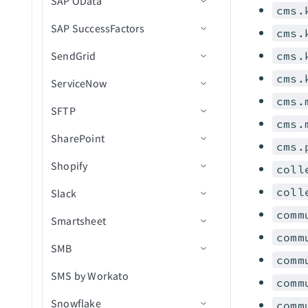
SAP OData
トラブルシューティング
承認プロセス
トリガー
コネクション設定
レシピを検索
カスタムSQLを実行
新規イベント
部門を一覧表示（batch）
新規連絡先
ベンダーを作成
ンロード
cms.
レコードを検索（バッチ）
APIリクエストタイムアウト
SAP SuccessFactors
バッチ操作
アクション
RFC宛先を作成
コネクション設定
スタートレシピ
長時間クエリカスタムSQL
新規SMS
部門別にプロセスを一覧表
新規経費
ベンダーを更新
Intacct実行時エラーのトラ
新しい経費レポートの送信
cms.
高度なクエリを使用してレ
を実行
示(バッチ)
ブルシューティング
デプロイメント承認済み
SendGrid
バルク操作
Concur API移行ガイド
IDocsを設定
Basic認証設定
コネクション設定
コードを検索（バッチ）
レシピを停止
新規請求書
新しい経費レポート
リスト項目を作成
cms.
クエリ結果をエクスポート
ジョブを開始
デプロイメント完了
cms.
ServiceNow
オブジェクト関係
統合ユーザーを作成
クライアント証明書認証設定
ナビゲーションフィールドの
コネクション設定
送信してフローインスタン
新規項目
新規/更新済み経費レポート
ユーザーを作成
使用
スIDを取得
cms.
デプロイメント失敗
SFTP
リアルタイムトリガー
IDoc権限
OAuth2セットアップ
アクション
コネクション設定
新規プロジェクト
新規/更新済み請求書
ユーザーを作成（batch）
cms.
トリガー
ESSジョブリクエストを送
デプロイメント拒否
SharePoint
SalesforceコネクターFAQ
SAP向けOPAを設定
OAuth BTPセットアップ
トラブルシューティング
トリガー
コネクション設定
新規プロジェクトタスク
新規/更新済みユーザー
ベンダーを作成（batch）
メールを送信
信
cms.
アクション
ビジネスオブジェクトトリ
デプロイメントをレビュー
Shopify
SOQL
Workato SAPコネクターを設
アクションとトリガー
アクション
トリガー
コネクション設定
新規/更新済みAP請求書
リスト項目を削除
403 Forbiddenエラー
新規レコード
coll
出力付きでジョブを送信
ガー
用に再オープン
定
レコードの作成
coll
Slack
SOQL FAQ
アクション
トリガー
コネクション設定
新規/更新済みAP支払い
すべての参加者タイプを取
新規/更新済みレコード
レコードの検索
新規/更新済みファイル
インターフェースデータを
ジョブ失敗
トリガー
得（batch）（deprecated）
レコード詳細を取得
comm
更新
Smartsheet
Salesforceをデータベースと同
トラブルシューティング
アクション
トリガー
コネクション設定
新規/更新済み連絡先
新規または新規/更新済みレ
レコード作成アクション
新規/更新済みCSVファイル
ファイルの権限を変更
削除済みファイルまたはフ
メンバー招待が承認されま
期
アクション
参加者タイプを取得
新規IDoc
レコードをマージ
コードをエクスポート
（バッチ）
ォルダ
comm
レコードの更新
SMB
SharePoint FAQ
アクション
Slack vs Workbot
コネクション設定
した
新規/更新済み経費
レコード更新アクション
フォルダを作成
リストに行を追加
新規顧客
（batch）
（bulk）
comm
トリガー
TLS 1.2のセットアップ
新規IDoc（バッチ）
BAPIを呼び出し
レコードの検索
SharePointリスト内の新規
レコードを更新（バッチ）
SMS by Workato
トラブルシューティング
メッセージボタン
トリガー
コネクション設定
レビュー用に送信された新
新規/更新済みGLアカウント
ファイルを削除
ファイルをコピー
新規注文
オブジェクトにメタフィー
すべての経費グループ設定
行
comm
アクション
SNC暗号化を有効化
規デプロイメント
削除済みレコード
RFMを呼び出し
ODataクエリを使用して検
ルドを追加
UCMにアップロード
を取得（batch）
Snowflake
メッセージスレッド
アクション
トリガー
新規/更新済み項目
フォルダを削除
ライブラリにフォルダを作
SharePointコネクションの
新規製品
シート内の新規または更新
comm