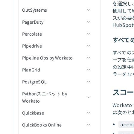
リードを作成/更新/アップ
タムレコード（バッチ）
得
（バッチ）
レコードの検索
を選択し
CSVファイル内の新規行ト
削除
サート（batch）
OutSystems
ベストプラクティス
トリガー
Custom OAuth profileを作成
コネクション設定
ユーザーを削除
フォルダを作成
OpenAI Modelsにメッセージ
アクションを挿入
新規カスタムビジネスイベ
PL/SQLオペレーションを実
使用してW
保存済み検索内の新規標準
ケースコメントを取得
リガー
レコードを変換
ファイルをダウンロード
を送信
ント
行
スが必要
オブジェクトを取得
レコード（バッチ）
PagerDuty
ユースケース
アクション
トリガー
トリガー
コネクション設定
IDでユーザーを取得
フォルダ内のファイルを一
更新アクション
新規ビジネスイベント(リア
標準レコードを検索
新規または更新済みファイ
（file）
HubSp
レコードの更新
覧表示（batch）
録音を文字起こし
ルタイム)
リストからリードを削除
新規/更新済み保存済み検索
ルトリガー
Percolate
トラブルシューティング
アクション
アクション
トリガー
コネクション設定
ユーザーグループを取得
Upsertアクション
ファイルコメントを追加
新規イベント
カスタムレコードを検索
ファイルまたはフォルダを
すべて
レコードを更新（async）
ファイルを削除
録音を翻訳
新規従業員Atomフィードエ
データをセルフサービスフ
保存済み検索内の新規/更新
一覧表示（batch）
Pipedrive
トラブルシューティング
アクション
トリガー
コネクション設定
名前でグループを取得
削除アクション
抽出消費を確認
新規/更新済みイベント
カレンダーを作成
新規レコードトリガー
レコードの更新
ントリ
ローステップに返す
レコードをUpsert
済みカスタムレコード（バ
すべての
フォルダを削除
テキストをモデレート
権限を一覧表示(バッチ)
Pipeline Ops by Workato
アクション
トリガー
コネクション設定
ッチ）
グループメンバーを取得
Run Custom SQL
レコードの作成
削除済みイベント
カレンダーイベントを作成
新規レコードバッチトリガ
レコード作成アクション
新規インシデント
ープを任
レコードをバッチで更新
新規組織Atomフィードエン
キャンペーンまたはスマー
レコードをUpsert（async）
CSVファイルに行を追加
ー
の設定中
権限を削除
トリ
PlanGrid
アクション
コネクターのAPI v2へのアッ
コネクション設定
トキャンペーンをスケジュ
保存済み検索内の新規/更新
ユーザー別の最近のログオ
ストアドプロシージャを実
レコードを作成（バッチ）
新規連絡先
IDでカレンダーを取得
レコードの一括作成アクシ
新規通知
インシデントにメモを追加
削除済みオブジェクト
レコードを一括更新
ラーをな
プグレード
ール
済み標準レコード（バッ
ンイベントを取得
オンブレミスファイルURL
行
新規または更新済みレコー
ョン
ファイルを検索（バッチ）
新規レコード
PostgreSQL
同期完了トリガー（リアルタ
コネクション設定
ユーザーを作成
新規/更新済み連絡先
カレンダーを一覧表示
IDでインシデントを取得
新規オブジェクト
コンテンツワークフロース
チ）
レコードをバッチでUpsert
を生成
ドトリガー
イム）
オブジェクトを検索（バッ
IPアドレス別の最近のログ
クエリ結果をエクスポート
IDでエンティティを取得す
テップを確認
スコ
ファイル内容を使用してフ
新規レコード（バッチ）
Pythonスニペット by
サポートされているオブジェ
コネクション設定
レコードの削除
新しいメール
イベントのすべてのインス
ログエントリを一覧表示
新規または更新済みオブジ
チ）
削除済み標準レコード
レコードを一括でUpsert
オンイベントを取得
新規または更新済みレコー
るアクション
ァイルをアップロード
Workato
クト
タンスを一覧表示
ェクト
アセットをコピー
新規/更新済みレコード
ドバッチトリガー
Worka
トリガー
（file）
ESSジョブ実行詳細をダウ
インシデントを検索
フォームを送信
標準レコードを削除
ユーザーを停止
レコード検索アクション
は次のと
Quickbase
トリガー
コネクション設定
ンロード
IDでカレンダーイベントを
オブジェクトの作成
新規/更新済みレコード（バ
アクション
ファイルURLをアップロー
イベントを送信
新規行
特定のリードに対してキャ
標準レコードを削除
ユーザーの停止を解除
取得
レコード更新アクション
ッチ）
acco
QuickBooks Online
アクション
アクション
コネクション設定
ド（file）
エクスポート出力をダウン
カスタムアクション
オブジェクトトリガー
ンペーンをトリガー
（batch）
インシデントを更新
新規/更新行
アクションを選択
ユーザーのパスワードをリ
ロード
カレンダーを検索
レコードバッチ更新アクシ