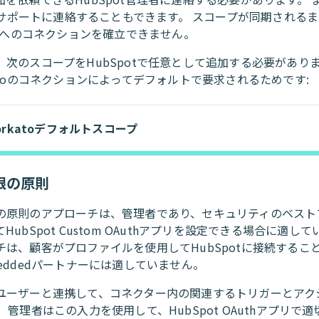
atoサポートに連絡することもできます。 スコープが同期される
potへのコネクションを確立できません。
、次のスコープをHubSpotで任意として追加する必要があり
katoのコネクションによってデフォルトで要求されるためです:
orkatoデフォルトスコープ
限の原則
の原則のアプローチは、管理者であり、セキュリティのベスト
HubSpot Custom OAuthアプリを設定できる場合に適して
チは、顧客がプロファイルを使用してHubSpotに接続するこ
eddedパートナーには適していません。
ユーザーと連携して、コネクター内の関連するトリガーとアク
 管理者はこの入力を使用して、HubSpot OAuthアプリで