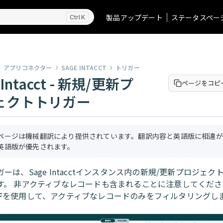
製品アップデート
ステータスペー
K
アプリコネクター
SAGE INTACCT
トリガー
 Intacct - 新規/更新プ
ページをコピ
ェクトトリガー
ページは機械翻訳により提供されています。翻訳内容と英語版に相違が
英語版が優先されます。
ーは、Sage Intacctインスタンス内の新規/更新プロジェ
す。 非アクティブなレコードも含まれることに注意してくださ
F
を使用して、アクティブなレコードのみをフィルタリングし