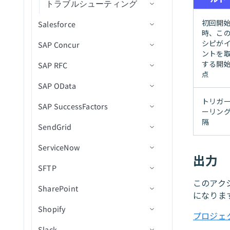
トラブルシューティング
ベンダーを作成
初回開
Salesforce
ベンダーを更新
Intacct実行時エラーのトラ
時、こ
ブルシューティング
シピが
SAP Concur
コネクション設定
ントを
する開
SAP RFC
Custom OAuth profileを作成
コネクション設定
点
SAP OData
承認プロセス
トリガー
コネクション設定
トリガ
SAP SuccessFactors
バッチ操作
アクション
RFC宛先を作成
コネクション設定
新しい経費レポートの送信
ーリン
隔
SendGrid
バルク操作
Concur API移行ガイド
IDocsを設定
Basic認証設定
コネクション設定
新しい経費レポート
リスト項目を作成
ServiceNow
オブジェクト関係
統合ユーザーを作成
クライアント証明書認証設定
ナビゲーションフィールドの
コネクション設定
新規/更新済み経費レポート
ユーザーを作成
出力
使用
SFTP
リアルタイムトリガー
IDoc権限
OAuth2セットアップ
アクション
コネクション設定
新規/更新済み請求書
ユーザーを作成（batch）
トリガー
このアク
SharePoint
SalesforceコネクターFAQ
SAP向けOPAを設定
OAuth BTPセットアップ
トラブルシューティング
トリガー
コネクション設定
新規/更新済みユーザー
ベンダーを作成（batch）
メールを送信
になりま
アクション
ビジネスオブジェクトトリ
Shopify
SOQL
Workato SAPコネクターを設
アクションとトリガー
アクション
トリガー
コネクション設定
リスト項目を削除
403 Forbiddenエラー
新規レコード
ガー
プロジェ
定
レコードの作成
Slack
SOQL FAQ
アクション
トリガー
コネクション設定
すべての参加者タイプを取
新規/更新済みレコード
レコードの検索
新規/更新済みファイル