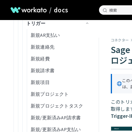
エンティティを一覧表示
出し
アカウントが切断されまし
新規標準レコードをエクス
連絡先を更新
添付ファイルをダウンロー
/
docs
QuickBooks Onlineコネクシ
た
検索
出力スキーマ
コネクション設定
レシピを一覧表示
更新アクション
新規ユーザー
新規通話録音
発信
ジョブ詳細を取得
ポート
データの読み込みとインポ
ド
レシピ関数からデータを返
ョンエラーのトラブルシュ
連絡先を削除
ート
す
API同時実行しきい値を超過
コード
トリガー
ーティング
ジョブを再実行
Upsertアクション
新規/更新済み同期準備済み
新規通話
ページャーメッセージを送
ジョブログを取得（batch）
レコードを初期化
CSVからレコードを作成お
メールを送信
請求書
信
ファイルプレフィックスで
よび更新
非同期呼び出しの待機
APIポリシークォータ違反
ジョブ履歴を検索
削除アクション
新規会社レベル通話
プロセス詳細を取得
新規AR支払い
ドキュメントを検索
コネクター
メール添付ファイルをダウ
タイムシートが更新済み
SMSを送信
APIポリシーレート制限違反
Sage
レシピを検索
カスタムSQLを実行
新規イベント
部門を一覧表示（batch）
新規連絡先
ンロード
レコードを検索（バッチ）
APIリクエストタイムアウト
ロジ
スタートレシピ
長時間クエリカスタムSQL
新規SMS
部門別にプロセスを一覧表
新規経費
高度なクエリを使用してレ
を実行
示(バッチ)
デプロイメント承認済み
コードを検索（バッチ）
レシピを停止
新規請求書
クエリ結果をエクスポート
ジョブを開始
デプロイメント完了
この
送信してフローインスタン
新規項目
は、
スIDを取得
デプロイメント失敗
新規プロジェクト
ESSジョブリクエストを送
このトリガ
デプロイメント拒否
新規プロジェクトタスク
信
取得しま
デプロイメントをレビュー
Trigger-I
新規/更新済みAP請求書
出力付きでジョブを送信
用に再オープン
新規/更新済みAP支払い
インターフェースデータを