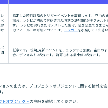
始
のレ
指定した時刻以降のトリガーイベントを取得します。 空白の
イベ
場合、レシピが初めて開始された時刻の1時間前がデフォルト
取得
す。 レシピを実行またはテストした後は、値を変更できません
始時
力フィールドの詳細については、
トリガー
を参照してくださ
ーポ
任意です。 新規/更新イベントをチェックする頻度。 空白の
グ間
合、デフォルトは5分です。 許可される最小値は5分です。
ションの出力は、プロジェクトオブジェクトに関する情報を含むda
す。
クトオブジェクト
の詳細を確認してください。