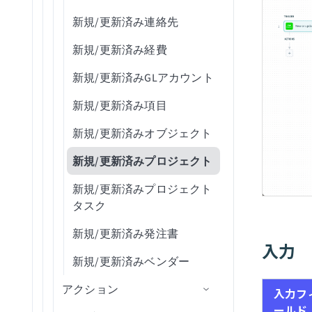
ジョブ失敗
更新
新規/更新済み連絡先
メンバー招待が承認されま
レコードの更新
した
新規/更新済み経費
レコードを更新（バッチ）
レビュー用に送信された新
新規/更新済みGLアカウント
規デプロイメント
UCMにアップロード
新規/更新済み項目
オンプレミスエージェント
レコードをUpsert
新規/更新済みオブジェクト
切断
新規/更新済みプロジェクト
パッケージがデプロイ済み
新規/更新済みプロジェクト
レシピの開始
タスク
ユーザーによって停止され
新規/更新済み発注書
たレシピ
入力
新規/更新済みベンダー
Workatoによって停止され
たレシピ
アクション
入力フ
ールド
利用状況のしきい値に到達