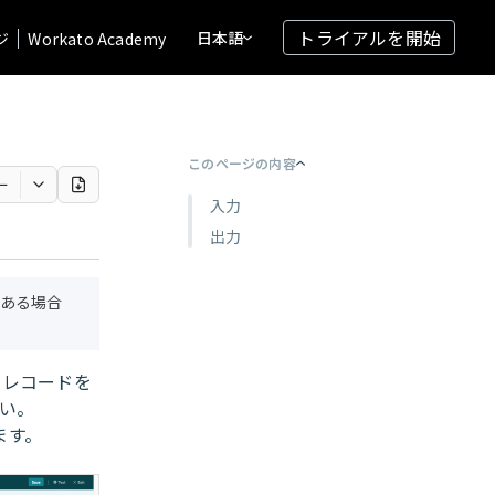
トライアルを開始
日本語
ジ
Workato Academy
このページの内容
ー
入力
出力
ある場合
クトレコードを
い。
ます。