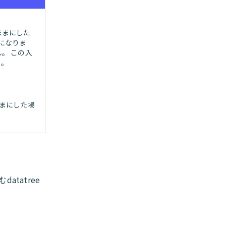
ままにした
になりま
。 この入
い。
ままにした場
tatree