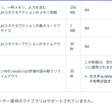
ラリ、一時メモリ、入力を含む
256
NA
Scriptコネクタアクションのメモリ制限
MB
Scriptコネクタアクションの最大コードフ
1
NA
ドサイズ
MB
Scriptコネクターアクションのタイムアウ
30
NA
秒
この制限は、次
ンに適用されま
ン内のJavaScript評価の読み取りリク
30
タイムアウト
秒
カスタムJava
ドを呼び出す
ーザー提供のライブラリはサポートされていません。