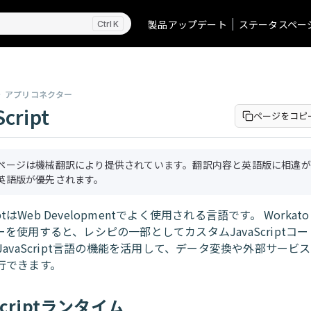
製品アップデート
ステータスペー
K
アプリコネクター
cript
ページをコピ
ページは機械翻訳により提供されています。翻訳内容と英語版に相違が
英語版が優先されます。
riptはWeb Developmentでよく使用される言語です。 Workato Ja
を使用すると、レシピの一部としてカスタムJavaScriptコ
JavaScript言語の機能を活用して、データ変換や外部サービ
行できます。
Scriptランタイム