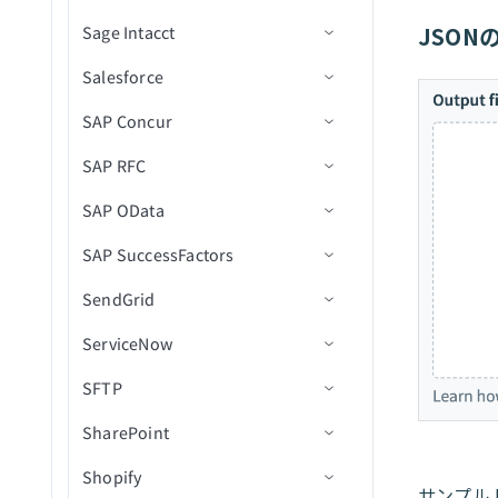
ードをエクスポート
連絡先を検索
得
レシピ関数を同期的に呼び
アセットをアップロード
クエリ
ティング
JSON
Sage Intacct
アクション
アクション
入力
クエリ結果をエクスポート
コネクションを一覧表示
アクションを挿入
新規プロジェクト
通話が終了しました
エンティティを一覧表示
出し
アカウントが切断されまし
新規標準レコードをエクス
連絡先を更新
添付ファイルをダウンロー
QuickBooks Onlineコネクシ
た
Salesforce
出力スキーマ
コネクション設定
レシピを一覧表示
更新アクション
新規ユーザー
新規通話録音
発信
ジョブ詳細を取得
ポート
データの読み込みとインポ
ド
レシピ関数からデータを返
ョンエラーのトラブルシュ
連絡先を削除
ート
す
API同時実行しきい値を超過
SAP Concur
コード
トリガー
コネクション設定
ーティング
ジョブを再実行
Upsertアクション
新規/更新済み同期準備済み
新規通話
ページャーメッセージを送
ジョブログを取得（batch）
レコードを初期化
CSVからレコードを作成お
メールを送信
請求書
信
ファイルプレフィックスで
よび更新
非同期呼び出しの待機
APIポリシークォータ違反
SAP RFC
アクション
Custom OAuth profileを作成
コネクション設定
ジョブ履歴を検索
削除アクション
新規会社レベル通話
プロセス詳細を取得
新規AR支払い
ドキュメントを検索
メール添付ファイルをダウ
タイムシートが更新済み
SMSを送信
APIポリシーレート制限違反
SAP OData
トラブルシューティング
承認プロセス
トリガー
コネクション設定
レシピを検索
カスタムSQLを実行
新規イベント
部門を一覧表示（batch）
新規連絡先
ベンダーを作成
ンロード
レコードを検索（バッチ）
APIリクエストタイムアウト
SAP SuccessFactors
バッチ操作
アクション
RFC宛先を作成
コネクション設定
スタートレシピ
長時間クエリカスタムSQL
新規SMS
部門別にプロセスを一覧表
新規経費
ベンダーを更新
Intacct実行時エラーのトラ
新しい経費レポートの送信
高度なクエリを使用してレ
を実行
示(バッチ)
ブルシューティング
デプロイメント承認済み
SendGrid
バルク操作
Concur API移行ガイド
IDocsを設定
Basic認証設定
コネクション設定
コードを検索（バッチ）
レシピを停止
新規請求書
新しい経費レポート
リスト項目を作成
クエリ結果をエクスポート
ジョブを開始
デプロイメント完了
ServiceNow
オブジェクト関係
統合ユーザーを作成
クライアント証明書認証設定
ナビゲーションフィールドの
コネクション設定
送信してフローインスタン
新規項目
新規/更新済み経費レポート
ユーザーを作成
使用
スIDを取得
デプロイメント失敗
SFTP
リアルタイムトリガー
IDoc権限
OAuth2セットアップ
アクション
コネクション設定
新規プロジェクト
新規/更新済み請求書
ユーザーを作成（batch）
トリガー
ESSジョブリクエストを送
デプロイメント拒否
SharePoint
SalesforceコネクターFAQ
SAP向けOPAを設定
OAuth BTPセットアップ
トラブルシューティング
トリガー
コネクション設定
新規プロジェクトタスク
新規/更新済みユーザー
ベンダーを作成（batch）
メールを送信
信
アクション
ビジネスオブジェクトトリ
デプロイメントをレビュー
Shopify
SOQL
Workato SAPコネクターを設
アクションとトリガー
アクション
トリガー
コネクション設定
新規/更新済みAP請求書
リスト項目を削除
403 Forbiddenエラー
新規レコード
出力付きでジョブを送信
ガー
サンプル
用に再オープン