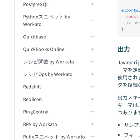
ファイルを検索（バッチ）
新規レコード
PostgreSQL
同期完了トリガー（リアルタ
コネクション設定
ユーザーを作成
新規/更新済み連絡先
カレンダーを一覧表示
IDでインシデントを取得
新規オブジェクト
コンテンツワークフロース
チ）
レコードをバッチでUpsert
を生成
ドトリガー
exports
イム）
オブジェクトを検索（バッ
IPアドレス別の最近のログ
クエリ結果をエクスポート
IDでエンティティを取得す
テップを確認
ファイル内容を使用してフ
新規レコード（バッチ）
Pythonスニペット by
サポートされているオブジェ
コネクション設定
レコードの削除
新しいメール
イベントのすべてのインス
ログエントリを一覧表示
新規または更新済みオブジ
  const
チ）
削除済み標準レコード
レコードを一括でUpsert
オンイベントを取得
新規または更新済みレコー
るアクション
ァイルをアップロード
  // u
Workato
クト
タンスを一覧表示
ェクト
アセットをコピー
新規/更新済みレコード
ドバッチトリガー
トリガー
（file）
ESSジョブ実行詳細をダウ
インシデントを検索
};
フォームを送信
標準レコードを削除
ユーザーを停止
レコード検索アクション
Quickbase
トリガー
コネクション設定
ンロード
IDでカレンダーイベントを
オブジェクトの作成
新規/更新済みレコード（バ
アクション
ファイルURLをアップロー
イベントを送信
新規行
特定のリードに対してキャ
標準レコードを削除
ユーザーの停止を解除
取得
レコード更新アクション
ッチ）
出力
QuickBooks Online
アクション
アクション
コネクション設定
ド（file）
エクスポート出力をダウン
カスタムアクション
オブジェクトトリガー
ンペーンをトリガー
（batch）
インシデントを更新
新規/更新行
アクションを選択
ユーザーのパスワードをリ
ロード
カレンダーを検索
レコードバッチ更新アクシ
JavaS
レシピ関数 by Workato
Python FAQ
トリガー
コネクション設定
セッションを使用して大き
アセットをダウンロード
オブジェクトアクション
Pythonコードの実行
オブジェクトの更新
カスタムレコードを削除
セット
ョン
アクションを挿入
ーマを定
なファイルをアップロード
一括データをエクスポート
カレンダーイベントを検索
レシピOps by Workato
アクション
トリガー
コネクション設定
IDによるオブジェクトの詳
新規レコード
使用されま
カスタムオブジェクトを
カスタムレコードを削除
ユーザーパスワードを期限
Upsertアクション
抽出とパージ
カレンダーイベントを更新
細取得
タを後続
Upsert（バッチ）
（batch）
切れにする
Redshift
アクション
ウォークスルー
コネクション設定
新規レコード（リアルタイ
レコードの作成
QuickBooksトリガー
更新アクション
抽出出力を取得
カレンダーイベントを削除
オブジェクトの検索
ム）
出力スキ
オブジェクトのアップサー
新規カスタムレコードをエ
ユーザーに割り当てられた
Replicon
営利版と非営利版で異なるラ
トリガー
トリガー
コネクション設定
レコードの更新
QuickBooksアクション
キーマは
ト
クスポート
アプリケーションをリスト
削除アクション
ベル
フロータスクインスタンス
連絡先を作成
オブジェクトの更新
新規/更新済みレコード
つありま
RingCentral
アクション
アクション
トリガー
コネクション設定
レコードの削除
新規関数呼び出し
アカウントが接続されまし
ステータスを取得
トークンをUpsert
新規/更新済み標準レコード
カスタムSQLを使用して長
トラブルシューティング
連絡先を取得
オブジェクトのプロダクシ
新規/更新済みレコード（リ
た
サンプ
RPA by Workato
アクション
トリガー
コネクション設定
をエクスポート
時間クエリを実行
レコードの検索
レシピ関数を非同期に呼び
アカウントの詳細を取得
新規行
レコードを取得
ョンワークフローステップ
アルタイム）
連絡先を一覧表示
QuickBooks Onlineランタイ
出し
アカウント認証情報の更新
フィー
を更新
Rubyスニペット by Workato
トリガー
コネクション設定
新規/更新済みカスタムレコ
カスタムSQLを実行
レポートからレコードを取
レシピ詳細を取得
新規/更新行
アクションを選択
新規クライアント
一括データをインポート
スケジュール済みテーブル
ムエラーのトラブルシュー
に失敗しました