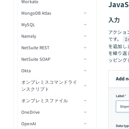
Workato
プ
ッチ）
課題スキーマを取得
リード獲得フォーム回答を
キャンペーンが開封されま
Java
新規/更新済みワークログ
トリガー
オブジェクトを一覧表示
サブスクライバータグを追
検索
した
（リアルタイム）
MongoDB Atlas
トリガー
ワークフローに連絡先を追
ユーザー詳細を取得
加
アクション
ID別にオブジェクトを一覧
削除済みオブジェクト
入力
加
キャンペーンアクション
キャンペーンが送信されま
課題が更新済み
MySQL
アクション
コネクション設定
割り当て可能なユーザーを
表示
サブスクライバーアクティ
新規リードをエクスポート
した
新規または新規/更新済みレ
ケースをクローズ
リストから連絡先を削除
検索（バッチ）
ビティを取得
（bulk）
アクショ
課題が更新済み（バッチ）
Namely
アクション
コネクション設定
ユーザーをロック
スマートキャンペーンを有
コードをエクスポート
（バッチ）
新規リスト
です。
I
オブジェクトの作成
課題を検索（バッチ）
サブスクライバータグを取
新規/更新済みリードをエク
効化
（bulk）
を追加しま
NetSuite REST
カスタムフィルタークエリの
トリガー
コネクション設定
ユーザーMFAをリセット
ドキュメントを削除
連絡先を削除
新規購読者
得
スポート（bulk）
オブジェクトを作成（バッ
を繰り返
使用
JQLで課題を検索（バッ
カスタムアクティビティを
エンティティの変更を監視
NetSuite SOAP
アクション
トリガー
コネクション設定
トリガーコマンドを実行
チ）
ドキュメントを挿入
新規行
ッピング
エンゲージメントを作成
チ）
新規または更新済み購読者
購読者を削除
リストに追加されたリード
追加（バッチ）
データ型付けの制限
エンティティの変更を監視
を監視(バッチ)
Okta
アクション
トリガー
コネクション設定
オブジェクトの検索
オブジェクトIDを取得
ドキュメントをレプリケー
新規/更新行
アクションを選択
新規従業員プロファイル
所有者詳細を取得
コメントを更新
キャンペーンを検索
リストにリードを追加（バ
(バッチ)
ト
新規セルフサービスフロー
ッチ）
オンプレミスコマンドライ
アクション
トリガー
コネクション設定
従業員IDでユーザーを検索
オブジェクトスキーマの取
スケジュール済みクエリ
アクションを挿入
新規または更新済み従業員
ステータス投稿を作成
新規分類レコード
IDで所有者詳細を取得
課題を更新
購読者を検索
新規オブジェクト
ステップ（リアルタイム）
ンスクリプト
得
ドキュメントを検索
プロファイル
オブジェクトをファイルに
アクション
トリガー
ユーザーのロックを解除
更新アクション
IDで従業員プロファイル詳
新規カスタムレコード
レコードの作成
新規分類レコード
パイプラインステージを検
課題ステータスを更新
タグを検索
新規オブジェクト（リアル
新規リードアクティビティ
一括エクスポート（バル
オンブレミスファイル
コネクション設定
オブジェクトの検索
ドキュメントを更新
新規イベント
細を取得
索（バッチ）
タイム）
トラブルシューティング
アクション
オブジェクトの更新
（バッチ）
ク）
Upsertアクション
新規または更新済みカスタ
レコードを作成（async）
新規および更新済みレコー
レコードの追加
新規イベント
添付ファイルをアップロー
購読者を更新
OneDrive
アクション
コネクション設定
オブジェクトの更新
コメントを投稿
ムレコード
ドをエクスポート
ド
新規または更新済みオブジ
NetSuite FAQ
ログイベントデータツリー
システム上のユーザーを更
リスト内の新規リード
ファイルからオブジェクト
削除アクション
レコードの削除
レコードを一括作成
NetSuiteコネクション設定
スケジュール済みイベント
ユーザーを作成
ェクト
OpenAI
トリガー
コネクション設定
新
を一括インポート（バル
オブジェクトを更新（バッ
人物プロファイルを検索
新規または更新済み標準レ
新規レコード
のトラブルシューティング
検索
コマンドラインスクリプト
レシピ移行
トラブルシューティング
新規/更新済みリード
カスタムSQLを実行
レコードを削除（async）
レコードを一括作成
ユーザーを有効化