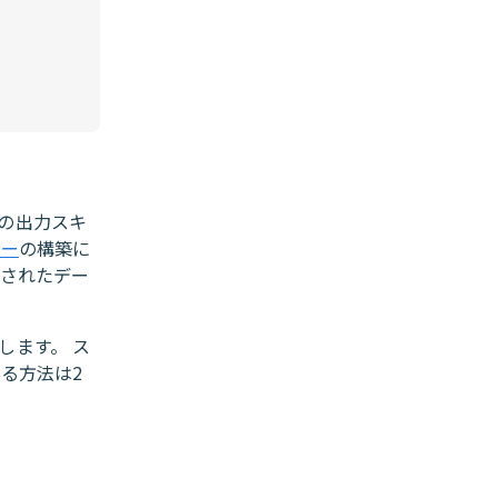
ptの出力スキ
リー
の構築に
返されたデー
します。 ス
る方法は2