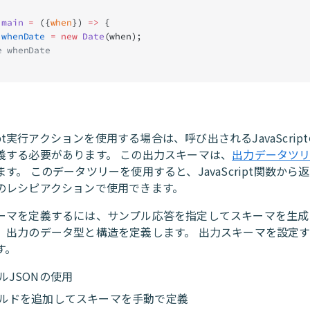
.
main
 =
 ({
when
}) 
=>
 {
 whenDate
 =
 new
 Date
(when);
se whenDate
cript実行アクションを使用する場合は、呼び出されるJavaScri
義する必要があります。 この出力スキーマは、
出力データツ
す。 このデータツリーを使用すると、JavaScript関数から
のレシピアクションで使用できます。
ーマを定義するには、サンプル応答を指定してスキーマを生成
、出力のデータ型と構造を定義します。 出力スキーマを設定す
す。
ルJSONの使用
ルドを追加してスキーマを手動で定義