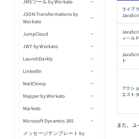
JMSツール by Workato
アクション
トリガー
コネクション設定
アプリケーションを移動(v3)
商談を更新
ユーザーが更新済み
ユーザー別に会話を検索
新規行
関連付けを一覧表示
ライブ
JSON Transformations by
アクション
アクション
前提条件
アプリケーションを却下
連絡先を検索
ユーザー別にメモを検索
スケジュール済みクエリ
アクションを選択
削除済みオブジェクト
Java
（batch）
Workato
（real-time）
Jiraリアルタイムトリガーの
コネクション設定
アプリケーションを却下
ユーザーを検索
ユーザー別にセグメントを
行を挿入（batch）
ユーザーを課題に割り当て
顧客を作成
レコードを関連付け
Java
JumpCloud
使用
アクション
（v3）
検索
新規課題をエクスポート
ィール
トリガー
パイプラインを検索
更新アクション
コメントを作成
顧客リクエストを作成
レコードを関連付け（バッ
JWT by Workato
コネクション設定
添付ファイルをアップロー
ユーザー別にタグを検索
新規/更新済み課題をエクス
JSON変換
チ）
アクション
IDでユーザーを取得
削除アクション
課題を作成
コメントを作成
キュー内の新規メッセージ
ド
ポート
Java
LaunchDarkly
トリガー
コネクション設定
ユーザーを検索
（リアルタイム）
ト
関連付けを削除（batch）
カスタムSQLを実行
ユーザーを作成
コメントを一覧表示
メッセージをキューに公開
New event（リアルタイム）
LinkedIn
アクション
アクション
コネクション設定
ユーザーを更新
トピック内の新規メッセー
新規オブジェクト
オブジェクトデータをエク
クエリ結果をエクスポート
添付ファイルをダウンロー
IDでコメントを取得
メッセージをトピックに公
新規課題
ジ（リアルタイム）
スポート（file）
MailChimp
コネクション設定
ド
開
関連付けを作成
JWTを生成
アクショ
キューを取得
新規課題（バッチ）
CRMデータをインポート
エスト
Mapper by Workato
トリガー
コネクション設定
課題の変更ログを取得
キュー内のメッセージを受
関連付けを削除
JWTをデコード
（file）
キュー内の課題を取得
新規/更新済みコメント（リ
信
Marketo
アクション
トリガー
コネクション設定
課題を取得
オブジェクトの作成
新規リード獲得フォーム送
アルタイム）
リスト内の連絡先を取得
信
Microsoft Dynamics 365
アクション
アクション
コネクション設定
（batch）
課題コメントを取得
オブジェクトの削除
IDでリード獲得フォーム応
キャンペーンが作成されま
新規/更新済み課題（リアル
また、ユ
（batch）
答を取得
した
タイム）
メッセージテンプレート by
セルフサービスフローステッ
コネクション設定
リストに連絡先を追加（バ
IDでオブジェクトを取得
サブスクライバーを追加
オブジェクトにマッピング