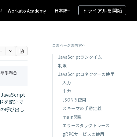
トライアルを開始
日本語
ジ
Workato Academy
このページの内容
ー
JavaScriptランタイム
制限
ある場合
JavaScriptコネクターの使用
入力
出力
vaScript
JSONの使用
ードを記述で
スキーマの手動定義
スの呼び出し
main関数
エラースタックトレース
gRPCサービスの使用