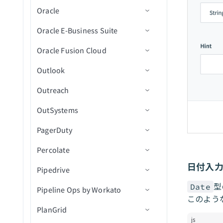
ク）
チ）
コード
を実行
新規または更新済みオブジ
Oracle
アクション
トリガー
コネクション設定
人物プロファイルを更新
新規/更新済みレコード
NetSuiteランタイムのトラ
フォルダ内の新規ファイル
一般的なNetSuiteフィールド
新規/更新済みリード（バッ
ェクト（バッチ）
クエリ結果をエクスポート
RESTletスクリプトを実行
レコードの保存済み検索を
ユーザーを更新
リードプログラムステータ
新規標準レコード
ブルシューティング
Oracle E-Business Suite
アクション
アクション
コネクション設定
チ）
新規/更新済みレコード（バ
実行
フォルダ内の新規CSVファ
ファイルのアップロード
新規イベントトリガー（リ
スを変更（バッチ）
サポートされていないレコー
新規または更新済みオブジ
SuiteQLクエリを実行
グループにユーザーを追加
ッチ）
イル（バッチ）
アルタイム）
Oracle Fusion Cloud
ド
トリガー
コネクション設定
ェクト（リアルタイム）
カスタムレコードの保存済
ファイルをダウンロード
権限を追加
ビジネスアクション
オブジェクトを複製
IDでレコードを取得
グループからユーザーを削
新規保存済み検索
み検索を実行
CSVファイル内の新規行
新規ファイルトリガー
Outlook
アクション
トリガー
コネクション設定
スケジュール済みオブジェ
除
ファイルを移動
フォルダを作成
画像を生成
新規行
オブジェクトの作成
非同期ジョブ結果を取得
クト検索
保存済み検索内の新規カス
すべての標準レコードを取
CSVファイル内の新規行
新規フォルダトリガー
Outreach
Oracleの操作
アクション
一般設定
コネクション設定
ユーザーを無効化
ファイル名を変更
ファイルまたはフォルダを
テキスト埋め込みを生成
新規/更新行
アクションを選択
新規ビジネスイベント
リードを作成/更新/アップ
タムレコード（バッチ）
得
（バッチ）
レコードの検索
CSVファイル内の新規行ト
削除
サート（batch）
OutSystems
ベストプラクティス
トリガー
Custom OAuth profileを作成
コネクション設定
ユーザーを削除
フォルダを作成
OpenAI Modelsにメッセージ
アクションを挿入
新規カスタムビジネスイベ
PL/SQLオペレーションを実
保存済み検索内の新規標準
ケースコメントを取得
リガー
レコードを変換
ファイルをダウンロード
を送信
ント
行
オブジェクトを取得
レコード（バッチ）
PagerDuty
ユースケース
アクション
トリガー
トリガー
コネクション設定
IDでユーザーを取得
フォルダ内のファイルを一
更新アクション
新規ビジネスイベント(リア
標準レコードを検索
新規または更新済みファイ
（file）
レコードの更新
覧表示（batch）
録音を文字起こし
ルタイム)
リストからリードを削除
新規/更新済み保存済み検索
ルトリガー
Percolate
トラブルシューティング
アクション
アクション
トリガー
コネクション設定
ユーザーグループを取得
Upsertアクション
ファイルコメントを追加
新規イベント
カスタムレコードを検索
ファイルまたはフォルダを
レコードを更新（async）
ファイルを削除
録音を翻訳
新規従業員Atomフィードエ
日付入
データをセルフサービスフ
保存済み検索内の新規/更新
一覧表示（batch）
Pipedrive
トラブルシューティング
アクション
トリガー
コネクション設定
名前でグループを取得
削除アクション
抽出消費を確認
新規/更新済みイベント
カレンダーを作成
新規レコードトリガー
レコードの更新
ントリ
ローステップに返す
レコードをUpsert
済みカスタムレコード（バ
フォルダを削除
テキストをモデレート
型
権限を一覧表示(バッチ)
Date
Pipeline Ops by Workato
アクション
トリガー
コネクション設定
ッチ）
グループメンバーを取得
Run Custom SQL
レコードの作成
削除済みイベント
カレンダーイベントを作成
新規レコードバッチトリガ
レコード作成アクション
新規インシデント
レコードをバッチで更新
新規組織Atomフィードエン
このよう
キャンペーンまたはスマー
レコードをUpsert（async）
CSVファイルに行を追加
ー
権限を削除
トリ
PlanGrid
アクション
コネクターのAPI v2へのアッ
コネクション設定
トキャンペーンをスケジュ
保存済み検索内の新規/更新
ユーザー別の最近のログオ
ストアドプロシージャを実
レコードを作成（バッチ）
新規連絡先
IDでカレンダーを取得
レコードの一括作成アクシ
新規通知
インシデントにメモを追加
削除済みオブジェクト
レコードを一括更新
js
プグレード
ール
済み標準レコード（バッ
ンイベントを取得
オンブレミスファイルURL
行
新規または更新済みレコー
ョン