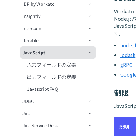
ユーザーを検索
IDP by Workato
オブジェクトタイプ
アクション
Custom OAuth profiles
コネクション設定
ファイル権限を削除
レコードを取得
セッションから参加者を取
新規オブジェクト（v3）
オブジェクトの作成
新規/更新済みレコード
IDでカレンダーを取得
ファイルストリーミングで
新規ユーザーイベント
Workat
Team Drive内のシートの新
得
オブジェクトをアップロー
Insightly
Greenhouseコネクションをv3
トリガー
アクション
信頼度スコア
ファイル/フォルダの名前変
モバイルデバイス
新規/更新済みオブジェクト
オブジェクトを作成（v3）
レコードの更新
スコープ
Node.j
カレンダーを一覧表示
規/更新済み行
ド
に移行
更または移動
（v3）
JavaS
Intercom
アクション
アクション
コネクション設定
レコードを検索
添付ファイルを作成（v3）
レコードの作成
新規レコード
行を挿入
タスクを作成
す。
Greenhouse v3オブジェクト対
ファイルまたはフォルダを
New event（リアルタイム）
Iterable
トリガー
コネクション設定
データを転送
オブジェクトの更新
IDによるレコード詳細の取
新規レコード（バッチ）
レコードを取得
行をアップサート
ドキュメントを処理
応範囲
タスクを更新
検索
node_
得
JavaScript
アクション
トリガー
コネクション設定
レコードの更新
オブジェクトを更新（v3）
新規/更新済みレコード
レコードを検索（バッチ）
行を選択
ドキュメントを分類
新規連絡先
lodash
ファイル権限を更新
アクションテンプレートを
gRPC
アクション
トリガー
入力フィールドの定義
オブジェクトの検索
新規/更新済みレコード（バ
レコードの作成
カスタムSQLを使用した行
新規組織
連絡先を作成
新規会社
ファイルのアップロード
適用
ッチ）
の選択
Google
アクション
出力フィールドの定義
オブジェクトを検索（v3）
レコードを作成（バッチ）
連絡先が更新済み
組織を作成
新規連絡先
会話メモを追加
レコードの削除
リスト内の新規連絡先
行を削除
Javascript FAQ
IDでオブジェクトを取得
レコードの更新
組織が更新済み
商談を作成
新規会話
ユーザーをアーカイブ
制限
レコードを一覧表示
新規フォーム送信
カスタムSQLを実行
JDBC
申請を進める
レコードを更新（バッチ）
更新された商談
イベントを作成
新規ユーザー
ユーザーを作成/更新
JavaS
クエリ結果をエクスポート
Jira
コネクション設定
候補者を採用済みにする
関連付けを取得（batch）
連絡先を更新
連絡先が更新済み
IDで会話を取得
Jira Service Desk
トリガー
コネクション設定
候補者を採用済みにする(v3)
会社に関連付けられた連絡
商談にメモを追加
会話が更新済み
ユーザーとして会話に返信
説明
先を取得（batch）