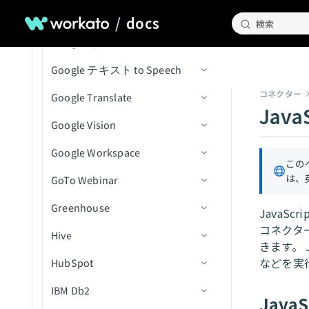
（一括）
メント
ド
プロジェクト内の課題を更
Google Sheets
アクション
アクション
コネクション設定
行を追加
refのステータスを一覧表示
通話メディアを追加
新規行（バッチ）
行を挿入
新規イベント
他のユーザーのファイルま
ファイル情報取得アクショ
/
docs
検索
新（V2）
イベントの新規/更新済み注
エンベロープを再送信
新規または更新済み課題
たはフォルダ名を変更
ン
Google Speech to テキスト
トリガー
コネクション設定
文
行を更新
課題とプルリクエストを検
コンテンツ共有エンゲージ
新規ジョブ完了
行を挿入（batch）
新規/更新済みイベント
イベントを作成
バケットの作成
プロジェクト内のオブジェ
テンプレートを使用してド
新規または更新済みマイル
索
メントイベントを作成
ファイルまたはフォルダの
ディレクトリ内ファイル一
Google テキスト to Speech
アクション
トリガー
コネクション設定
クトを更新
行を削除
スケジュール済みクエリ
ファイルからデータを読み
イベント開始
イベントを検索（バッチ）
バケットを削除
新規アクティビティ
キュメントを送信
ストーン
名前変更/移動
覧表示アクション
課題を更新
コンテンツビューイベント
（バッチ）
込む
コネクター
Google Translate
アクション
アクション
コネクション設定
ドキュメントをプロジェク
イベント終了
イベントを更新
オブジェクトの削除
新規CSVファイル
ファイル権限を追加
My Drive内のシートの新規
IDでエンベロープを送信
新規または更新済みプルリ
を作成
署名リクエストを再送信
ファイル削除アクション
JavaS
トにアップロード
行を選択（バッチ）
行
クエスト
Google Vision
アクション
コネクション設定
イベントを削除
オブジェクトをダウンロー
新規ファイル/フォルダ
ファイルをコピー
行を追加
短い音声をテキストに変換
エンベロープを無効化
カスタムアクションイベン
ファイルまたはフォルダを
ファイル名変更アクション
カスタムSQLを使用して行
ド
My Drive内のシートの新規
トを作成
Google Workspace
アクション
コネクション設定
検索（バッチ）
イベントに参加者を追加
フォルダ階層内の新規ファ
フォルダを作成
行を一括追加
テキストを音声に変換
を選択（バッチ）
行（リアルタイム）
ファイルアップロードアク
この
（バッチ）
バケットを取得
イル/フォルダ
IDで通話を取得
は、
GoTo Webinar
アクション
コネクション設定
CSVファイルを更新
ション
ファイルを削除
行を取得
テキストを翻訳
カスタムSQLを使用して行
My Drive内のシートの新規/
イベントから参加者を削除
バケットを一覧表示
集約ユーザーデータを検索
を選択し、テーブルに挿入
更新済み行
Greenhouse
トリガー
コネクション設定
ファイルメタデータを更新
ファイルをダウンロード
行を検索
画像からテキストを読み取
JavaSc
（batch）
（バッチ）
オブジェクトを一覧表示
り
コネクター
通話スコアカードを検索
My Drive内のシートの新規/
Hive
アクション
トリガー
コネクション設定
ファイルURLを使用してフ
ファイルをエクスポート
行を更新
新規管理者アクティビティ
IDでイベントを取得
きます。 
BigQueryでカスタムSQLを
更新済み行（リアルタイ
ァイルをアップロード
バケットを更新
イベント
通話文字起こしを検索
などを実
HubSpot
アクション
トリガー
コネクション設定
実行
ファイル権限を取得
ム）
行を一括更新
レコードの追加
新規ウェビナーセッション
終日イベントを作成
ファイル内容を使用してフ
オブジェクトメタデータを
新規アプリケーションアク
通話を検索
IBM Db2
アクション
トリガー
コネクション設定
ジョブIDで行のバッチを取
ファイル権限を一覧表示
Team Drive内のシートの新
レコードの削除
ウェビナー詳細を取得
新規オブジェクト
ァイルをアップロード
カレンダーを作成
更新
ティビティイベント
Java
得（batch）
規行