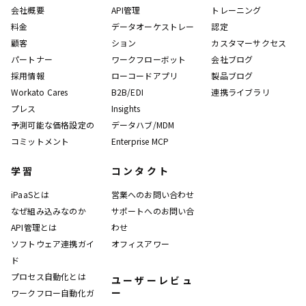
会社概要
API管理
トレーニング
料金
データオーケストレー
認定
顧客
ション
カスタマーサクセス
パートナー
ワークフローボット
会社ブログ
採用情報
ローコードアプリ
製品ブログ
Workato Cares
B2B/EDI
連携ライブラリ
プレス
Insights
予測可能な価格設定の
データハブ/MDM
コミットメント
Enterprise MCP
学習
コンタクト
iPaaSとは
営業へのお問い合わせ
なぜ組み込みなのか
サポートへのお問い合
API管理とは
わせ
ソフトウェア連携ガイ
オフィスアワー
ド
プロセス自動化とは
ユーザーレビュ
ー
ワークフロー自動化ガ