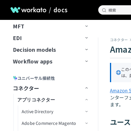
プ
Event streams
APIゲートウェイ
データソース
エンタープライズ全体の接続性
APIログ
FAQ
データベースのスキル設計
析
ナレッジベースドキュメント
スキルプロンプト
スキルを作成
License Genieのセットアップ
APIのチュートリアル
Freshdesk
調達Genieで発注書を処理
ChatGPT
/
docs
Microsoft Teamsエラー
拒否トピック
ドキュメントを一覧表示
タスクをユーザーに割り当て
ワークフロートリガーを開始
検索
の準備
IT Support Genieの使用
IDP
Edge Gateway
送信先
イベント駆動型自動化
Workato Event streams
サポートされているデータソー
スキル設計のベストプラクティ
ファイルと画像をアップロード
MCPサーバースキル
ファイルと画像をアップロー
（リアルタイム）
カスタムチャットUIの構築
GitHub
Decision modelを使用してエー
Claude
Genie呼び出しエラー
ス
ドキュメントを検索
承認リクエストを作成
ス
検索プロンプティング
ド
MFT
AIゲートウェイ
データの抽出
ワークフローオーケストレーショ
Event streams公開API
信頼度スコア
ジェント間でリクエストをルー
サポートされている宛先
使用方法
Workato GO用のアクションボー
ユーザー確認
レスポンスを返すアクション
トラブルシューティング
GitLab Explorer
カーソル
ン
ティング
データソースを接続
ドキュメントをアップサート
ビジネスイベントを送信
スキルプロンプト
ドを作成
ナレッジベースとデータベー
高度な機能を追加
EDI
APIコレクション
データの読み込み
Event streamsの制限
IDP by Workatoの制限事項
フローを転送
宛先に接続
イベント（トリガー）ベースの
ユースケース例
メッセージを消費
ナレッジベースとスキルの比
Workato Genieコネクターから
コネクター
Gmail
スの比較
Microsoft Copilot
データ変換と処理
抽出
ナレッジを保存
Amaz
MCPサーバースキル
Business approvalsで承認リクエ
較
移行
Decision models
APIエンドポイント
データ変換
アクション
ファイルサーバー
コネクション設定
APIプロキシコレクション
増分ロード
権限
メッセージを公開
ファイル転送を設定
Gong
ストを作成
ナレッジベースとデータベー
エラーおよび例外処理
カスタム抽出
ユーザー確認
コネクターFAQ
Workflow apps
APIガバナンス
データパイプライン
トリガー
Decision modelの設定
APIレシピコレクション
APIレシピエンドポイント
変換手法
トピックのナビゲーション
メッセージのバッチを公開
ドキュメントを処理
エラー処理と再試行
SFTPエンドポイントをセットア
スのベストプラクティス
Google Calendar
エージェントオーケストレーシ
セキュリティとコンプライアンス
レプリケーションパイプライン
ップ
この
スキルバージョン管理
APIセキュリティ
データオーケストレーションの制
アクション
モデルフィールド
主要コンポーネント
ョン
SOAP APIレシピコレクション
APIプロキシエンドポイント
APIアクセスポリシー
構築済み変換
データパイプラインの概念
新規トピックの作成
ドキュメントを分類
アラートと監視
バケット内の新規トランザクシ
ナレッジベースレシピ
APIレシピ
は、
Google Contacts
ユニバーサル接続性
限
スケーラビリティとパフォーマン
抽出頻度の設定
SFTPアカウントを作成
ョン
ナレッジベースとスキルの比較
ライブラリ
デシジョンテーブル
ユースケース例
Genieをテスト
AIゲートウェイコレクション
エンドポイント管理
レシピOps
APIアクセス
カスタムコード
データパイプラインの設定
トピックスキーマ
データ形式を変換
ナレッジベースとスキルの比
APIレシピを作成
APIプロキシエンドポイントを
ス
コネクター
Google Directory End User
Amazon 
Change Data Capture
サーバーアクティビティログ
較
設定
API開発者ポータル
Decision Modelsコネクター
管理
コレクションを編集
テスト
レシピバージョン管理
認証
SQLベースの変換
データパイプラインの監視と管
リテンション期間
レコードの作成
CRMアプリ
新規APIリクエストトリガー
エンドポイントの有効化/無効
API同時実行しきい値超過トリ
新しいAPIクライアントを作成
Amazon S3を設定
ンターフ
監視と分析
アプリコネクター
Google Docs
理
APIプロキシ変換の適用
化
ガー
ます。
設定
ビルダーエクスペリエンス
設定を構成
キャッシュ
開発者ポータルの設定
SQL Transformations
トピックのリセット
ラベルを生成
翻訳アプリ
権限
APIリクエストに応答アクショ
新しいアプリケーションを作
Auth Token
Asanaを設定
ユーザーとロールの管理
Google Drive
Active Directory
レシピ内のパイプライントリガ
ン
パステンプレート化
APIポリシークォータ違反トリ
成
APIの呼び出し
アプリのユーザーエクスペリ
未認証コレクション
FAQ
開発者ポータルへのアクセス
カスタムドメイン
SQLコレクション by Workato
メッセージプレビュー
レコードを取得
アプリディレクトリ
はじめに
OAuth 2.0
カスタムドメイン
コネクター概要
Azure Blob Storageを設定
ユース
カスタムコードサポート
ー
ガー
Google Meet
Adobe Commerce Magento
コネクション設定
エンス
APIレシピエンドポイントを設
エンドポイントパスのガイド
新しいアクセスプロファイル