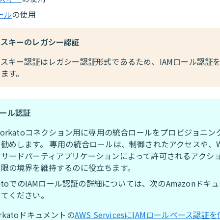
ール
の使用
セスキーのレガシー認証
スキー認証はレガシー認証形式であるため、IAMロール認証
します。
ロール認証
orkatoコネクション用に専用の統合ロールをプロビジョニン
勧めします。 専用の統合ロールは、制御されたアクセスや、Wor
のサードパーティアプリケーションによって許可されるアクシ
権限の境界を維持するのに役立ちます。
katoでのIAMロール認証の詳細については、次のAmazonドキ
してください。
rkatoドキュメントの
AWS ServicesにIAMロールベース認証