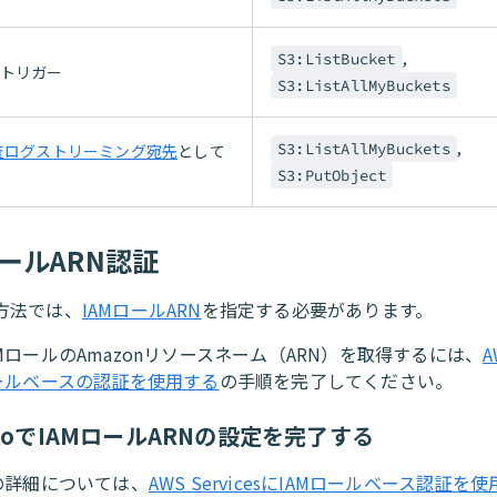
,
S3:ListBucket
のトリガー
S3:ListAllMyBuckets
,
S3:ListAllMyBuckets
査ログストリーミング宛先
として
S3:PutObject
ロールARN認証
方法では、
IAMロールARN
を指定する必要があります。
MロールのAmazonリソースネーム（ARN）を取得するには、
ロールベースの認証を使用する
の手順を完了してください。
atoでIAMロールARNの設定を完了する
証の詳細については、
AWS ServicesにIAMロールベース認証を