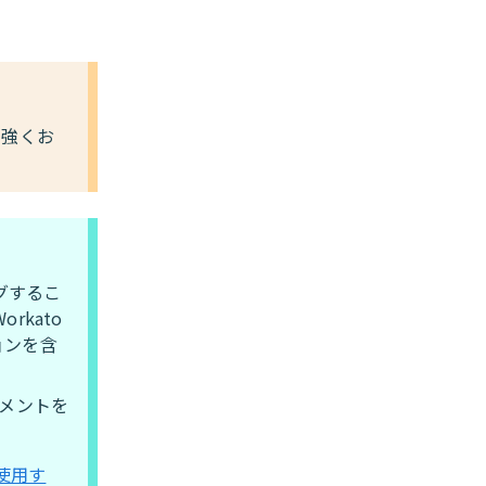
を強くお
グするこ
kato
ョンを含
ュメントを
を使用す