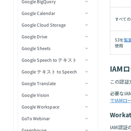
Google BigQuery
アクション
アクション
トリガー
コネクション設定
署名リクエストを取得
従業員を関連付け
イベントを検索
テーブルを追加
キャンペーンInsightsを取得
ディレクトリ内の新規CSV
クローズされた課題
ントを一覧表示（一括）
プロジェクト内の課題を検
イベントに登録された新規/
ファイルトリガー
オブジェクト詳細を取得
Google Calendar
アクション
トリガー
コネクション設定
フォルダ項目を一覧表示(バ
従業員の関連付けを解除
ワークシートを追加
Adsetを一覧表示
ファイルダウンロードアク
新規課題
課題にコメントを作成
新しいメール
索（V2）
更新済み参加者
エンベロープを一覧表示
すべて
ッチ)
ディレクトリ内の新規また
ション
オブジェクトを検索（バッ
Google Cloud Storage
アクション
トリガー
コネクション設定
（一括）
セルを取得
キャンペーンを一覧表示
新規プルリクエスト
課題を作成
メールを送信
新規通話(リアルタイム)
プロジェクト内のオブジェ
イベントに登録された新規/
は更新済みCSVファイルト
チ）
署名リクエストを一覧表示
大容量ファイルダウンロー
クトを検索
更新済み参加者（リアルタ
リガー
Google Drive
アクション
トリガー
コネクション設定
テンプレートを一覧表示
行を取得
新規または更新済み課題コ
課題またはPRの詳細を取得
添付ファイルをダウンロー
通話を追加
新規行
(バッチ)
ドアクション
S3を
監
ファイルのアップロード
イム）
（一括）
メント
ド
使用
プロジェクト内の課題を更
Google Sheets
アクション
アクション
コネクション設定
行を追加
refのステータスを一覧表示
通話メディアを追加
新規行（バッチ）
行を挿入
新規イベント
他のユーザーのファイルま
ファイル情報取得アクショ
新（V2）
イベントの新規/更新済み注
エンベロープを再送信
新規または更新済み課題
たはフォルダ名を変更
ン
Google Speech to テキスト
トリガー
コネクション設定
文
行を更新
課題とプルリクエストを検
コンテンツ共有エンゲージ
新規ジョブ完了
行を挿入（batch）
新規/更新済みイベント
イベントを作成
バケットの作成
プロジェクト内のオブジェ
IAM
テンプレートを使用してド
新規または更新済みマイル
索
メントイベントを作成
ファイルまたはフォルダの
ディレクトリ内ファイル一
Google テキスト to Speech
アクション
トリガー
コネクション設定
クトを更新
行を削除
スケジュール済みクエリ
ファイルからデータを読み
イベント開始
イベントを検索（バッチ）
バケットを削除
新規アクティビティ
キュメントを送信
ストーン
名前変更/移動
覧表示アクション
課題を更新
コンテンツビューイベント
（バッチ）
込む
この認証
Google Translate
アクション
アクション
コネクション設定
ドキュメントをプロジェク
イベント終了
イベントを更新
オブジェクトの削除
新規CSVファイル
ファイル権限を追加
My Drive内のシートの新規
IDでエンベロープを送信
新規または更新済みプルリ
を作成
署名リクエストを再送信
ファイル削除アクション
トにアップロード
行を選択（バッチ）
行
クエスト
必要なIA
Google Vision
アクション
コネクション設定
イベントを削除
オブジェクトをダウンロー
新規ファイル/フォルダ
ファイルをコピー
行を追加
短い音声をテキストに変換
エンベロープを無効化
カスタムアクションイベン
ファイルまたはフォルダを
ファイル名変更アクション
でIAM
カスタムSQLを使用して行
ド
My Drive内のシートの新規
トを作成
Google Workspace
アクション
コネクション設定
検索（バッチ）
イベントに参加者を追加
フォルダ階層内の新規ファ
フォルダを作成
行を一括追加
テキストを音声に変換
を選択（バッチ）
行（リアルタイム）
ファイルアップロードアク
Work
（バッチ）
バケットを取得
イル/フォルダ
IDで通話を取得
GoTo Webinar
アクション
コネクション設定
CSVファイルを更新
ション
ファイルを削除
行を取得
テキストを翻訳
カスタムSQLを使用して行
My Drive内のシートの新規/
イベントから参加者を削除
バケットを一覧表示
IAM認
集約ユーザーデータを検索
を選択し、テーブルに挿入
更新済み行
Greenhouse
トリガー
コネクション設定
ファイルメタデータを更新
ファイルをダウンロード
行を検索
画像からテキストを読み取