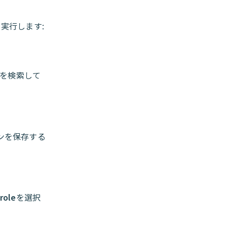
を実行します:
を検索して
。
ンを保存する
role
を選択