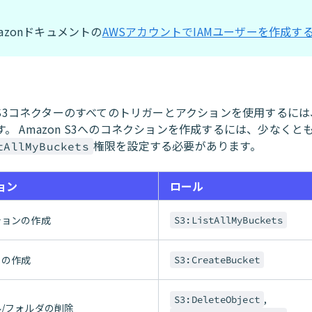
。
azonドキュメントの
AWSアカウントでIAMユーザーを作成す
on S3コネクターのすべてのトリガーとアクションを使用するに
。 Amazon S3へのコネクションを作成するには、少なくと
権限を設定する必要があります。
tAllMyBuckets
ョン
ロール
ションの作成
S3:ListAllMyBuckets
トの作成
S3:CreateBucket
,
S3:DeleteObject
/フォルダの削除