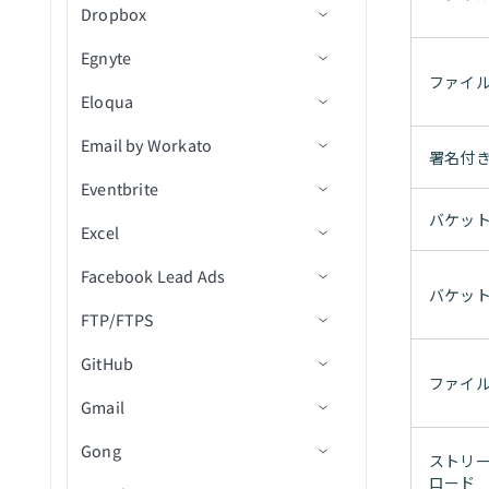
一覧表示
Dropbox
アクション
コネクション設定
プロジェクト内の図面をエ
（リアルタイム）
人物詳細を取得
発注書アクション
カスタムSQL経由の新規行
行を削除（batch）
新規従業員
フォルダを作成
YouTube Creator
プロジェクトを検索（バッ
クスポート
（バッチ）
休暇リクエストを一覧表示
Egnyte
トリガー
コネクション設定
フォルダ内の新規/更新済み
ルーム詳細を取得
サプライヤーアクション
クエリ結果をエクスポート
新規休暇
従業員を作成
チ）
フォルダ共有リンクを作成
ファイ
Zendesk Knowledge Base
プロジェクト内のドキュメ
署名イベント
カスタムSQL経由の新規/更
従業員のテーブルレコード
Eloqua
アクション
トリガー
コネクション設定
投稿メッセージ
統合アクション
行を挿入
新規タイムシート
リソースを作成
新規ドキュメントイベント
タグを検索（バッチ）
ントを取得
署名リクエストを作成
新済み行（バッチ）
を取得
Zendesk Ticket Management
フォルダ内の新規/更新済み
Email by Workato
アクション
トリガー
コネクション設定
ルームを更新
カスタムSQLを実行
販売データを作成
新規ドキュメント受信
テンプレートからドラフト
新規/更新済みファイル
タスクを検索（バッチ）
プロジェクト内の図面エク
ファイルメタデータ
ファイルメタデータを削除
署名付き
カスタム従業員レポートを
Zoom Meetings
エンベロープを作成
スポートステータスを取得
Eventbrite
アクション
トリガー
メール by Workatoのランタイ
作成
行を選択
タスクを作成
新規受信者イベント
新規/更新済みCSV
ファイルをダウンロード
新規/更新済み/削除済みイ
タスクを更新
ファイルまたはフォルダを
ZoomInfo B2B Intelligence
ムエラーのトラブルシューテ
ドキュメントを作成/送信
ベント
バケッ
フォルダコンテンツを取得
削除
Excel
アクション
コネクション設定
IDで会社従業員レポートを
カスタムSQLを使用した行
リソースを取得
CSVファイル内の新規行
ファイルを検索
ファイルをコピーまたは移
トリガー
ィング
取得
の選択
ドキュメントをダウンロー
動
プロジェクト内のフォルダ
ファイルをダウンロード
Facebook Lead Ads
トリガー
コネクション設定
従業員を検索
新規ファイルリビジョン
ファイル移動/名前変更アク
レコードの作成
ド
情報を取得
バケッ
行を更新
ション
フォルダをコピーまたは移
ファイルコメントを取得
FTP/FTPS
アクション
アクション
コネクション設定
リソースを検索
レコードの更新
イベントへの新規参加者登
エンベロープを取得
動
プロジェクト内の課題を取
（batch）
ボリュームにファイルをア
ファイルアップロードアク
録
GitHub
トリガー
前提条件
得（V2）
業務単位を検索
レコードを検索
連絡先リストを作成
ワークブックを検索
ップロード
エンベロープの受信者を取
ション
フォルダを作成
ファイルダウンロードURL
ファイ
新規連絡先作成
得
Gmail
アクション
コネクション設定
コネクション設定
プロジェクト内のオブジェ
を取得
従業員を更新
レコードを取得
連絡先を作成/更新
ワークシートを一覧表示
新規リード
CSVファイルアクション
選択したフォルダからファ
クトを取得
新規イベント作成
テンプレートを取得
イルをダウンロード
Gong
トリガー
トリガー
コネクション設定
ファイルメタデータを取得
リソースを更新
レコードの削除
イベント参加者を取得
テーブルを一覧表示
Adset Insightsを取得
フォルダアクション
ストリ
プロジェクト詳細を取得
イベントの新規注文
ロード
エンベロープ内のドキュメ
イベント詳細を取得