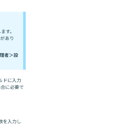
します。
要があり
理者＞設
ルドに入力
場合に必要で
数を入力し