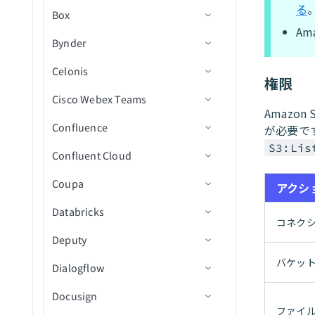
ード
リクエストを検索（バッ
る
プロセスバッチを実行
QuickBooks Online AP and
Box
アクション
トリガー
コネクション設定
IDで人物詳細を取得
画像を生成
新規従業員
SQL Serverを設定（宛先）
チ）
Am
Expenses
事前署名付きURLを生成
ファイルのアップロード
Bynder
BambooHR 403 Forbiddenエラ
アクション
トリガー
コネクション設定
IDでプロジェクト詳細を取
テキスト埋め込みを生成
新規従業員（リアルタイ
従業員を作成
新規レコード
SQL Serverを設定（ソース）
リクエストを共有
QuickBooks Online Billing and AR
ー
得
Blobプロパティを取得
ム）
Celonis
アクション
トリガー
コネクション設定
ChatGPTにメッセージを送
従業員のテーブルレコード
新規/更新済みレコード
レコードを検索（バッチ）
プロジェクトフォルダ内の
Stripeを設定
リクエストを更新
権限
Salesforce Sales Explorer
プロジェクトセクションを
コンテナプロパティを取得
信
従業員が更新済み
を作成
新規または更新済みドキュ
Cisco Webex Teams
アクション
トリガー
コネクション設定
請求書に明細を追加
プロジェクトで課題を作成
フォルダ内の新規/更新済み
Workdayを設定
取得（batch）
メント
共有解除リクエスト
Amaz
Shopify Orders and Fulfillment
Blobを検索
従業員が更新済み（リアル
休暇申請を作成/更新
（V2）
ファイル
Confluence
アクション
コネクション設定
レコードの作成
ファイルにコメントを追加
新規アセット
が必要です
Workday RaaSを設定
IDでタスク詳細を取得
タイム）
フォルダおよびサブフォル
Slack
コンテナーを検索
テーブルレコードを削除
プロジェクトでオブジェク
フォルダ内の新規CSVファ
S3:Lis
ダ内の新規または更新済み
Confluent Cloud
トリガー
コネクション設定
レコードの削除
署名リクエストをキャンセ
新規/更新済みアセット
レコードの検索
Zendeskを設定
タグ付きのすべてのタスク
カスタム従業員レポートを
トを作成
イル（バッチ）
ドキュメント
Snowflake Data Explorer
blobメタデータを更新
従業員を更新
ル
を一覧表示（batch）
スケジュール
Coupa
アクション
アクション
コネクション設定
支払いデータを取得
IDによるレコード詳細の取
新規メッセージ
Zuoraを設定
アクシ
プロジェクト内のコストド
フォルダ内の新規/更新済み
プロジェクト内の新規また
Stripe Billing Operations
blobをアップロード
従業員のテーブルレコード
ファイルまたはフォルダを
得
ユーザーを一覧表示(バッ
キュメントをダウンロード
CSVファイル（バッチ）
Databricks
トリガー
コネクション設定
IDによるレコード詳細の取
は更新済み課題（V2）
新規ボタン送信
ルームにユーザーを追加
ページを作成
を更新
コピー
コネク
チ)
Trello
得
アセットをアップロード
プロジェクト内のドキュメ
CSVファイル内の新規行
Deputy
アクション
トリガー
コネクション設定
プロジェクト内の新規また
ルームを作成
タスクを作成
新規メッセージ
休暇申請ステータスを更新
コラボレーションを作成
プロジェクトタスクを一覧
ントをダウンロード
WordPress Content Operations
レコードの更新
は更新済みオブジェクト
アセットをダウンロード
フォルダ内の新規/更新済み
バケッ
Dialogflow
アクション
トリガー
コネクション設定
表示(バッチ)
添付ファイル詳細を取得
ページを検索
新規メッセージ（バッチ）
メッセージを公開
オブジェクトトリガー
IDで従業員詳細を取得
ファイルメタデータを作成
プロジェクト内の図面エク
フォルダ
Workday End User
請求書を送信
レコードの更新
Docusign
アクション
トリガー
コネクション設定
ワークスペースを一覧表示
スポートをダウンロード
メッセージ詳細を取得
オブジェクトアクション
新規行（バッチ）
ディレクトリ内の従業員を
ファイル共有リンクを作成
フォルダ内の新規イベント
ファイル
X Social Listening and Research
(バッチ)