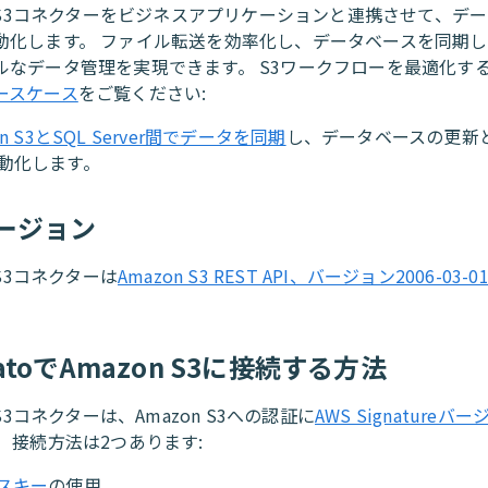
on S3コネクターをビジネスアプリケーションと連携させて、デ
動化します。 ファイル転送を効率化し、データベースを同期
ルなデータ管理を実現できます。 S3ワークフローを最適化す
ースケース
をご覧ください:
on S3とSQL Server間でデータを同期
し、データベースの更新
動化します。
バージョン
 S3コネクターは
Amazon S3 REST API、バージョン2006-03-0
atoでAmazon S3に接続する方法
n S3コネクターは、Amazon S3への認証に
AWS Signatureバ
 接続方法は2つあります:
スキー
の使用