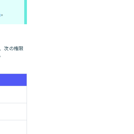
る
。
は、次の権限
も