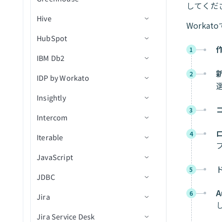
（batch）
してくだ
（バッチ）
オブジェクトを一覧表示
り
通話スコアカードを検索
My Drive内のシートの新規/
Hive
アクション
トリガー
コネクション設定
ファイルURLを使用してフ
ファイルをエクスポート
行を更新
新規管理者アクティビティ
IDでイベントを取得
Worka
BigQueryでカスタムSQLを
更新済み行（リアルタイ
ァイルをアップロード
バケットを更新
イベント
通話文字起こしを検索
HubSpot
アクション
トリガー
コネクション設定
実行
ファイル権限を取得
ム）
行を一括更新
レコードの追加
新規ウェビナーセッション
終日イベントを作成
ファイル内容を使用してフ
オブジェクトメタデータを
新規アプリケーションアク
1
通話を検索
IBM Db2
アクション
トリガー
コネクション設定
ジョブIDで行のバッチを取
ファイル権限を一覧表示
Team Drive内のシートの新
レコードの削除
ウェビナー詳細を取得
新規オブジェクト
ァイルをアップロード
カレンダーを作成
更新
ティビティイベント
得（batch）
規行
ユーザーを検索
2
IDP by Workato
オブジェクトタイプ
アクション
Custom OAuth profiles
コネクション設定
ファイル権限を削除
レコードを取得
セッションから参加者を取
新規オブジェクト（v3）
オブジェクトの作成
新規/更新済みレコード
IDでカレンダーを取得
ファイルストリーミングで
新規ユーザーイベント
Team Drive内のシートの新
得
オブジェクトをアップロー
Insightly
Greenhouseコネクションをv3
トリガー
アクション
信頼度スコア
ファイル/フォルダの名前変
モバイルデバイス
新規/更新済みオブジェクト
オブジェクトを作成（v3）
レコードの更新
スコープ
カレンダーを一覧表示
規/更新済み行
ド
に移行
更または移動
（v3）
3
Intercom
アクション
アクション
コネクション設定
レコードを検索
添付ファイルを作成（v3）
レコードの作成
新規レコード
行を挿入
タスクを作成
Greenhouse v3オブジェクト対
ファイルまたはフォルダを
New event（リアルタイム）
4
Iterable
トリガー
コネクション設定
データを転送
オブジェクトの更新
IDによるレコード詳細の取
新規レコード（バッチ）
レコードを取得
行をアップサート
ドキュメントを処理
応範囲
タスクを更新
検索
得
JavaScript
アクション
トリガー
コネクション設定
レコードの更新
オブジェクトを更新（v3）
新規/更新済みレコード
レコードを検索（バッチ）
行を選択
ドキュメントを分類
新規連絡先
ファイル権限を更新
アクションテンプレートを
5
JDBC
アクション
トリガー
入力フィールドの定義
オブジェクトの検索
新規/更新済みレコード（バ
レコードの作成
カスタムSQLを使用した行
新規組織
連絡先を作成
新規会社
ファイルのアップロード
適用
ッチ）
の選択
A
6
Jira
アクション
出力フィールドの定義
コネクション設定
オブジェクトを検索（v3）
レコードを作成（バッチ）
連絡先が更新済み
組織を作成
新規連絡先
会話メモを追加
レコードの削除
リスト内の新規連絡先
行を削除
Jira Service Desk
Javascript FAQ
トリガー
コネクション設定
IDでオブジェクトを取得
レコードの更新
組織が更新済み
商談を作成
新規会話
ユーザーをアーカイブ
レコードを一覧表示