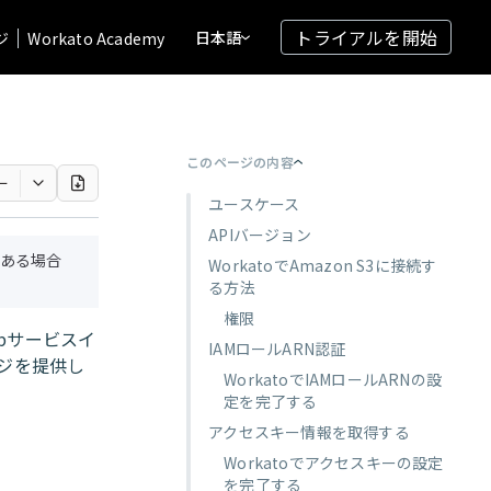
トライアルを開始
日本語
ジ
Workato Academy
このページの内容
ー
ユースケース
APIバージョン
ある場合
WorkatoでAmazon S3に接続す
る方法
権限
Webサービスイ
IAMロールARN認証
ジを提供し
WorkatoでIAMロールARNの設
定を完了する
アクセスキー情報を取得する
Workatoでアクセスキーの設定
を完了する