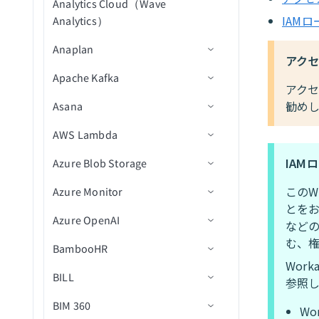
新しいコンポーネントイベ
Analytics Cloud（Wave
トリガー
コネクション設定
レコードの検索
オブジェクトの作成
ファイルをダウンロード
タスクをユーザーに割り当
ント（テーブルウィジェッ
IAMロ
Miro
Analytics）
ユーザーを組織単位に移動
Jiraを設定
て
アクション
トリガー
レコードの更新
オブジェクトの削除
新規メッセージ
ト）
ファイルを一覧表示
Namely End User
Anaplan
グループからユーザーを削
Marketoを設定
ワークフロータスクをプロ
アク
アクション
オブジェクトを取得
メッセージを公開
新規メッセージ
新規リクエスト
除
ファイルを削除
グラムで完了
Namely Workforce Intelligence
Apache Kafka
コネクション設定
NetSuite2を設定
アクセ
トラブルシューティング
オブジェクトを一覧表示
メッセージを送信
新規/更新済みリクエスト
エントリ名を変更
バケットの作成
リクエストを削除
勧め
Notion Databases
Asana
アクション
コネクション設定
Oracleを設定
一括メールを送信
メッセージを送信（バッ
ランタイムのトラブルシュ
グループを検索
事前署名付きURLを生成
アクティビティ履歴を取得
Notionページ
AWS Lambda
トリガー
コネクション設定
チ）
ーティング
ダンプファイルをダウンロ
Oracle Fusion Cloudを設定
メールを送信
（batch）
ユーザーにパスワードを設
ファイル名を変更
ード
IAM
Oktaエンドユーザー
Azure Blob Storage
アクション
トリガー
コネクション設定
メッセージを受信
新規メッセージ
Outreachを設定
定
オブジェクトの更新
ユーザーデータを取得
ファイルをダウンロード
このW
OneDrive
Azure Monitor
アクション
出力スキーマ定義
コネクション設定
メッセージを削除
新規メッセージ（バッチ）
メッセージを公開
新規イベント
Salesforceを設定
（batch）
エントリを更新
とをお
データエクスポートバッチ
Outlook Calendar
Azure OpenAI
JSON出力定義
トリガー
コネクション設定
メッセージを公開（バッ
新規/更新済みタスク
セクションにタスクを追加
SAP Data Agentを設定
ユーザーを招待
など
を実行
チ）
む、
Outlook Contacts
BambooHR
プリミティブ出力
アクション
アクション
コネクション設定
サブタスクを作成
新規Blob(リアルタイム)
ServiceNowを設定
SAP Table Reader
データをコンポーネントに
データインポートバッチを
Wor
返す
実行
Outlook Email
BILL
アクション
コネクション設定
タグを作成
New event（リアルタイム）
コンテナーを作成
カスタムログを挿入
Shopifyを設定
SAP BW OHDの設定
参照
ユーザーを削除
削除バッチを実行
Outreach Sales Engagement
BIM 360
トリガー
コネクション設定
タスクを作成
Blobコンテンツをダウンロ
カスタムログを送信
テキストプロンプトを完了
Snowflakeを設定
トラブルシューティング
Wo