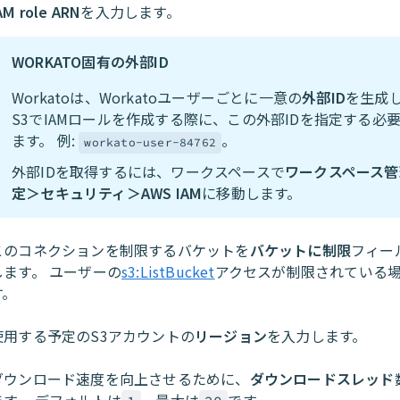
AM role ARN
を入力します。
WORKATO固有の外部ID
Workatoは、Workatoユーザーごとに一意の
外部ID
を生成
S3でIAMロールを作成する際に、この外部IDを指定する必
ます。 例:
。
workato-user-84762
外部IDを取得するには、ワークスペースで
ワークスペース管
定＞セキュリティ＞AWS IAM
に移動します。
このコネクションを制限するバケットを
バケットに制限
フィー
します。 ユーザーの
s3:ListBucket
アクセスが制限されている
す。
使用する予定のS3アカウントの
リージョン
を入力します。
ダウンロード速度を向上させるために、
ダウンロードスレッド
ます。 デフォルトは
、最大は
です。