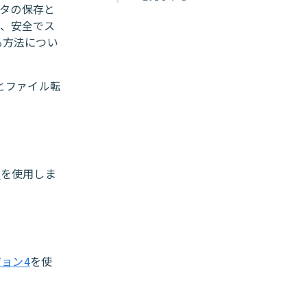
ータの保存と
し、安全でス
る方法につい
とファイル転
1
を使用しま
ージョン4
を使