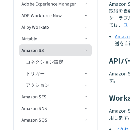
API platformの制限
Postmanに同期
カスタム認可
JSON Transformations by
新規メッセージトリガー
レコードの検索
アプリユーザーとグループの管
アプリ設定
JSON Web Token
JITユーザー設定
データソースをセットアップ
SQL Collection制限
BambooHRを設定
Workflow appの作成
再利用可能なコンポーネント
同期タイプと実行
定
ライン
APIポリシーレート制限違反ト
を作成
Amaz
Google Sheets
Adobe Experience Manager
トリガー
コネクション設定
Workflow appsの制限
Workato
理
招待と認証
リガー
取得を自
OpenAPI仕様のダウンロード
Truststore
新規メッセージバッチトリガー
検証済みユーザーアクセス
OpenID Connect
AvroおよびParquetファイルを
Confluenceを設定
既存のプロジェクトから
セットアップとアクセス
JWT Workatoクレーム
バージョン管理とデプロイメント
データパイプラインのトラブル
SOAP APIウォークスルー
カスタム検証
Google Slides
ADP Workforce Now
アクション
コネクション設定
新規エントリ
ケーラブ
FAQ
SQLコレクション by Workato
ポータル設定
Workflow apps portalホームペー
変換
JSONデータを変換
Workflow appを作成
シューティング
APIリクエストタイムアウトト
FAQ
APIパスプレフィックス
メッセージ公開アクション
ページ
OAuth 2.0トークンイントロス
Coupaを設定
アプリインターフェイスを
JWTペイロードクレームを
ては、
ユ
ジ
パフォーマンス
DCRを使用したAPIクライアン
Highspot
AI by Workato
コネクション設定
新規/更新済みエントリ
ユーザーを検索
リガー
トラブルシューティング
SAML認証
ペクション
クエリをセットアップ
設定
抽出
トの作成
API同時実行
メッセージのバッチを公開アク
ページコンポーネント
Databricksを設定
ページテンプレート
Amaz
アプリケーションページ
Jira
Airtable
トリガー
アクション
検索フィルターを使用した
グループにユーザーを追加
ション
カスタムドメインとメールサー
mTLS認証
出力を設定
OktaでSSOを強制
アプリアセットを整理
ページの管理
送を自
スケジュール済みエントリ
APIトラフィックミラーリング
コンポーネントアクション
Ellucian Bannerを設定
ページを作成
コンポーネントデザインプロ
バー
タスクの管理
Mailchimp Campaign
Amazon S3
コネクション設定
エントリを検索
スケジュール済みワーカー
テキストを分析
検索
ワークスペース間共有
出力フィールド
Microsoft Entra IDでSSOを
アプリを公開
パティ
SAMLユーザーグループ同期
ページをワークフローステ
Management
検索
動的クライアント登録
変数
Google BigQueryを設定
ページをカスタマイズ
レシピを実行
API
User profile
強制
を設定
ージに割り当て
トリガー
コネクション設定
ユーザーを追加
テキストを分類
Change Data Capture
ページコンポーネントを変更
Mailchimp Marketingレポート
Workflow appsコネクター
Google Cloud Storageを設定
ページをプレビュー
コンポーネントをリセット/再
変数を作成
ページ読み込み
メール通知
SAMLユーザーグループ同期
タブを追加
Amazon
アクション
トリガー
ユーザーを更新
メールの下書きを作成
新規レコード
データ検証およびクレンジン
組み込みフィールド検証
読み込み
を設定
す。
Marketo Leads and Activity Ops
Google Driveを設定
ページでデータピルを使用
レシピ出力を変数に入力
トリガー
ボタンクリック
グ
リクエストおよび承認機能
アクション
エントリを追加
テキストを解析
新規または更新済みレコー
レコードの作成
新規CSVファイル
カスタムフィールド検証
Webページを開く
を有効化
Marketo Program Ops
ド
Greenhouseを設定
URLパラメータでフォームに
変数を削除
アクション
ドロップダウン値の変更
新しいコンポーネントイベ
データエンリッチメント
Work
Amazon SES
グループを追加
テキストを要約
レコードの削除
新規ファイル
ファイルをアップロード
事前入力
レシピデータソースを使用す
タスクを完了
ント
リクエストテーブル設定を
Microsoft PowerPoint
（非ストリーミング）
HiBobを設定
テーブル行の選択
ワークフローステージを変
るドロップダウン
Amazon SNS
コネクション設定
エントリを削除
テキストを翻訳
レコードを取得
新規ファイルスライス
構成
Amazo
公開送信フォーム
データをテーブルに保存
新規コンポーネントイベン
更
Microsoft Teams Conversations
ファイルをアップロード
HubSpotを設定
用します。
レシピデータソースを使用す
ト(ドロップダウン)
Amazon SQS
アクション
コネクション設定
ユーザーアカウントを無効
レコードを一覧表示
（ストリーミング）
リクエストを作成
るテーブル
Microsoft Word
化
Intercomを設定
アクセ