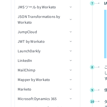
I
新規フォーム送信
カスタムSQLを実行
7
JMSツール by Workato
アクション
トリガー
コネクション設定
申請を進める
レコードを更新（バッチ）
更新された商談
イベントを作成
新規ユーザー
ユーザーを作成/更新
新規行
クエリ結果をエクスポート
JSON Transformations by
アクション
アクション
前提条件
候補者を採用済みにする
関連付けを取得（batch）
連絡先を更新
連絡先が更新済み
IDで会話を取得
スケジュール済みクエリ
アクションを選択
削除済みオブジェクト
Workato
（real-time）
Jiraリアルタイムトリガーの
コネクション設定
候補者を採用済みにする(v3)
会社に関連付けられた連絡
商談にメモを追加
会話が更新済み
ユーザーとして会話に返信
行を挿入（batch）
ユーザーを課題に割り当て
顧客を作成
JumpCloud
使用
アクション
先を取得（batch）
新規課題をエクスポート
トリガー
アプリケーションを移動(v3)
商談を更新
ユーザーが更新済み
ユーザー別に会話を検索
更新アクション
コメントを作成
顧客リクエストを作成
JWT by Workato
コネクション設定
関連付けを一覧表示
新規/更新済み課題をエクス
JSON変換
アクション
アプリケーションを却下
連絡先を検索
ユーザー別にメモを検索
削除アクション
課題を作成
コメントを作成
キュー内の新規メッセージ
（batch）
ポート
LaunchDarkly
トリガー
コネクション設定
（リアルタイム）
アプリケーションを却下
ユーザーを検索
ユーザー別にセグメントを
カスタムSQLを実行
ユーザーを作成
コメントを一覧表示
メッセージをキューに公開
レコードを関連付け
New event（リアルタイム）
LinkedIn
アクション
アクション
コネクション設定
（v3）
検索
トピック内の新規メッセー
新規オブジェクト
パイプラインを検索
クエリ結果をエクスポート
添付ファイルをダウンロー
IDでコメントを取得
メッセージをトピックに公
レコードを関連付け（バッ
新規課題
ジ（リアルタイム）
8
MailChimp
コネクション設定
添付ファイルをアップロー
ユーザー別にタグを検索
ド
開
関連付けを作成
JWTを生成
チ）
IDでユーザーを取得
キューを取得
ド
新規課題（バッチ）
Mapper by Workato
トリガー
コネクション設定
ユーザーを検索
課題の変更ログを取得
キュー内のメッセージを受
関連付けを削除
JWTをデコード
関連付けを削除（batch）
キュー内の課題を取得
新規/更新済みコメント（リ
信
Marketo
アクション
トリガー
コネクション設定
ユーザーを更新
課題を取得
オブジェクトの作成
新規リード獲得フォーム送
9
オブジェクトデータをエク
アルタイム）
信
スポート（file）
Microsoft Dynamics 365
アクション
アクション
コネクション設定
課題コメントを取得
オブジェクトの削除
IDでリード獲得フォーム応
キャンペーンが作成されま
新規/更新済み課題（リアル
10
（batch）
答を取得
した
CRMデータをインポート
タイム）