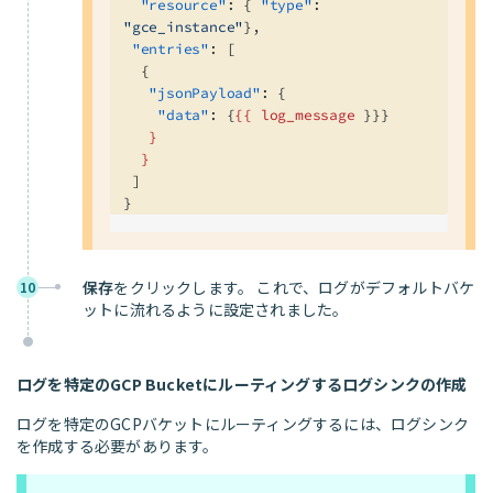
  "resource"
: { 
"type"
: 
"gce_instance"
},
 "entries"
: [
  {
   "jsonPayload"
: {
    "data"
: {
{{
 log_message
 }}}
   }
  }
 ]
}
保存
をクリックします。 これで、ログがデフォルトバケ
10
ットに流れるように設定されました。
ログを特定のGCP Bucketにルーティングするログシンクの作成
ログを特定のGCPバケットにルーティングするには、ログシンク
を作成する必要があります。