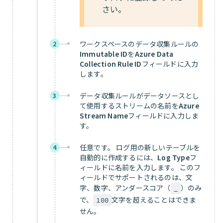
さい。
ワークスペースのデータ収集ルールの
2
Immutable ID
を
Azure Data
Collection Rule ID
フィールドに入力
します。
データ収集ルールがデータソースとし
3
て使用するストリームの名前を
Azure
Stream Name
フィールドに入力しま
す。
任意です。 ログ用の新しいテーブルを
4
自動的に作成するには、
Log Type
フ
ィールドに名前を入力します。 このフ
ィールドでサポートされるのは、文
字、数字、アンダースコア（
）のみ
_
で、
文字を超えることはできま
100
せん。