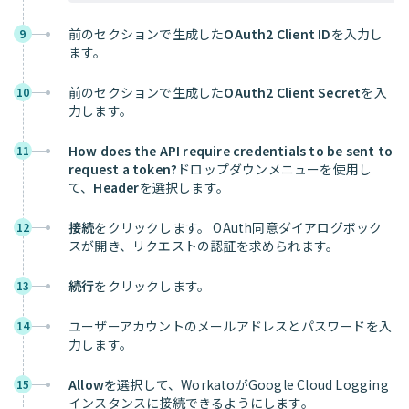
前のセクションで生成した
OAuth2 Client ID
を入力し
9
ます。
前のセクションで生成した
OAuth2 Client Secret
を入
10
力します。
How does the API require credentials to be sent to
11
request a token?
ドロップダウンメニューを使用し
て、
Header
を選択します。
接続
をクリックします。 OAuth同意ダイアログボック
12
スが開き、リクエストの認証を求められます。
続行
をクリックします。
13
ユーザーアカウントのメールアドレスとパスワードを入
14
力します。
Allow
を選択して、WorkatoがGoogle Cloud Logging
15
インスタンスに接続できるようにします。