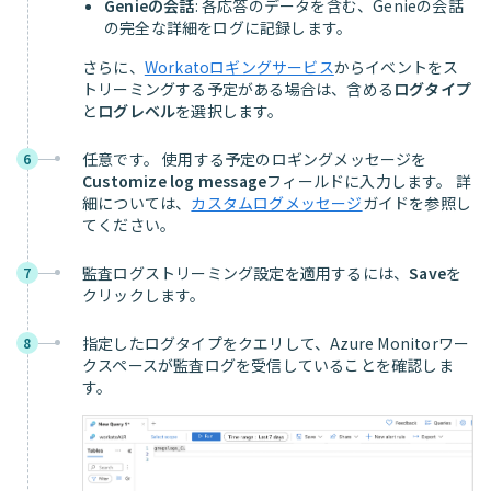
Genieの会話
: 各応答のデータを含む、Genieの会話
の完全な詳細をログに記録します。
さらに、
Workatoロギングサービス
からイベントをス
トリーミングする予定がある場合は、含める
ログタイプ
と
ログレベル
を選択します。
任意です。 使用する予定のロギングメッセージを
6
Customize log message
フィールドに入力します。 詳
細については、
カスタムログメッセージ
ガイドを参照し
てください。
監査ログストリーミング設定を適用するには、
Save
を
7
クリックします。
指定したログタイプをクエリして、Azure Monitorワー
8
クスペースが監査ログを受信していることを確認しま
す。