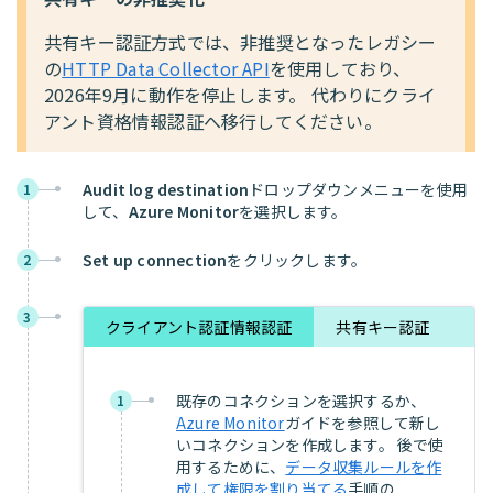
共有キー認証方式では、非推奨となったレガシー
の
HTTP Data Collector API
を使用しており、
2026年9月に動作を停止します。 代わりにクライ
アント資格情報認証へ移行してください。
Audit log destination
ドロップダウンメニューを使用
1
して、
Azure Monitor
を選択します。
Set up connection
をクリックします。
2
3
クライアント認証情報認証
共有キー認証
既存のコネクションを選択するか、
1
Azure Monitor
ガイドを参照して新し
いコネクションを作成します。 後で使
用するために、
データ収集ルールを作
成して権限を割り当てる
手順の