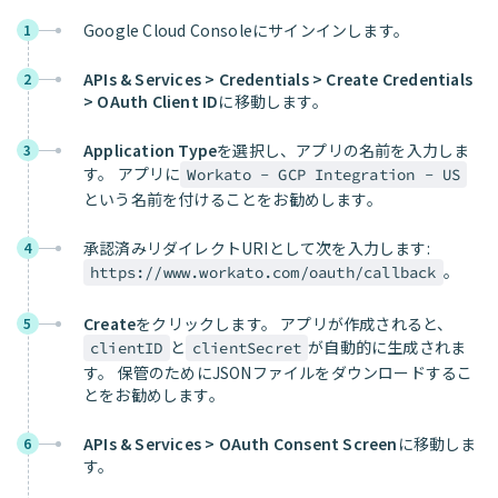
Google Cloud Consoleにサインインします。
1
APIs & Services > Credentials > Create Credentials
2
> OAuth Client ID
に移動します。
Application Type
を選択し、アプリの名前を入力しま
3
す。 アプリに
Workato - GCP Integration - US
という名前を付けることをお勧めします。
承認済みリダイレクトURIとして次を入力します:
4
。
https://www.workato.com/oauth/callback
Create
をクリックします。 アプリが作成されると、
5
と
が自動的に生成されま
clientID
clientSecret
す。 保管のためにJSONファイルをダウンロードするこ
とをお勧めします。
APIs & Services > OAuth Consent Screen
に移動しま
6
す。