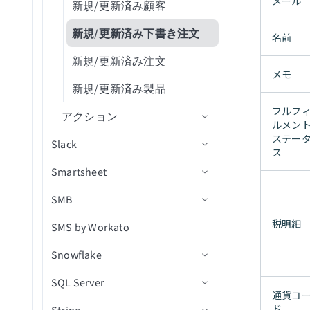
フォルダ階層内の新規/更新
メール
タスク
レコードをUpsert
（batch）（deprecated）
新規/更新済み顧客
レコードの変更を監視(リア
のトラブルシューティング
ファイルの名前変更/移動
済みファイル
ユーザーによって停止され
複数のレコードをUpsert
リスト内の行を削除
ルタイム)
新規/更新済み発注書
レコードを承認
経費タイプを取得（batch）
新規/更新済み下書き注文
名前
たレシピ
ファイル/フォルダを検索
フォルダ階層内の新規/更新
リスト内の添付ファイルを
新規レコード
新規/更新済みベンダー
レコードをバッチで作成
すべてのリスト項目を取得
済みファイル（大規模サイ
新規/更新済み注文
Workatoによって停止され
ダウンロード（batch）
ファイルのアップロード
メモ
（batch）
（batch）
ト）
たレシピ
新規レコード（バッチ）
新規/更新済み製品
ライブラリからファイルを
CSVファイルからレコード
すべてのリストを取得
利用状況のしきい値に到達
新規レコード（リアルタイ
ダウンロード（file）
フルフ
アクション
を一括作成
（batch）
ルメン
ム）
ライブラリからファイルと
ステー
Slack
オブジェクトにメタフィー
レコードの削除
すべての支払いタイプを取
ス
新規/更新済みレコード
フォルダの詳細を取得
ルドを追加
得（batch）（deprecated）
Smartsheet
コネクション設定
添付ファイルをダウンロー
新規/更新済みレコード（バ
ファイルとフォルダの権限
ストアにメタフィールドを
ド
支払いタイプを取得
SMB
Slack vs Workbot
コネクション設定
ッチ）
を取得（batch）
追加
（batch）
ファイルをダウンロード
税明細
SMS by Workato
メッセージボタン
トリガー
コネクション設定
新規/更新済みレコード（リ
ライブラリ内のファイルま
在庫レベルを調整
エントリ画像URLを取得
アルタイム）
たはフォルダを一覧表示
オブジェクトスキーマの取
Snowflake
メッセージスレッド
アクション
トリガー
シート内の新規または更新
（batch）
フルフィルメントをキャン
得
経費レポートの詳細を取得
新規アウトバウンドメッセ
済み行
セル
SQL Server
Custom OAuth profiles
アクション
コネクション設定
行を作成
新規/更新済みファイルトリ
ージ（リアルタイム）
ライブラリ内のファイルを
IDによるレコード詳細の取
インボイス詳細を取得
通貨コ
レポート内の新規または更
ガー
移動
在庫品目をロケーションに
ド