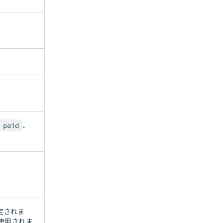
、
paid
定されま
使用されま