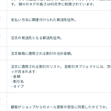
す。 個々のタグの長さは40文字に制限されています。
住
支払い方法に関連付けられた郵送先住所。
住
注文の発送先となる郵送先住所。
計
注文価格に適用される割引の合計金額。
注文に適用される割引のリスト。 各割引オブジェクトには、次
ィが含まれます:
ー
- 金額
- 割引名
- タイプ
が
テ
顧客がショップからのメール更新の受信に同意したかどうか。
を