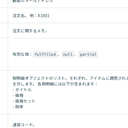
顧客のメールアドレス
注文名。 例：#1001
注文に関するメモ。
ィ
ト
有効な値：
、
、
fulfilled
null
partial
タ
税明細オブジェクトのリスト。それぞれ、アイテムに適用され
を示します。 各税明細には以下が含まれます：
- タイトル
- 価格
- 価格セット
- 税率
ー
通貨コード。