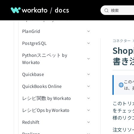
レコードを更新（async）
ファイルを削除
録音を翻訳
新規従業員Atomフィードエ
データをセルフサービスフ
保存済み検索内の新規/更新
一覧表示（batch）
Pipedrive
トラブルシューティング
アクション
トリガー
コネクション設定
名前でグループを取得
削除アクション
抽出消費を確認
新規/更新済みイベント
カレンダーを作成
新規レコードトリガー
/
docs
レコードの更新
ントリ
検索
ローステップに返す
レコードをUpsert
済みカスタムレコード（バ
フォルダを削除
テキストをモデレート
権限を一覧表示(バッチ)
Pipeline Ops by Workato
アクション
トリガー
コネクション設定
ッチ）
グループメンバーを取得
Run Custom SQL
レコードの作成
削除済みイベント
カレンダーイベントを作成
新規レコードバッチトリガ
レコード作成アクション
新規インシデント
レコードをバッチで更新
新規組織Atomフィードエン
キャンペーンまたはスマー
レコードをUpsert（async）
CSVファイルに行を追加
ー
権限を削除
トリ
PlanGrid
アクション
コネクターのAPI v2へのアッ
コネクション設定
トキャンペーンをスケジュ
保存済み検索内の新規/更新
ユーザー別の最近のログオ
ストアドプロシージャを実
レコードを作成（バッチ）
新規連絡先
IDでカレンダーを取得
レコードの一括作成アクシ
新規通知
インシデントにメモを追加
削除済みオブジェクト
レコードを一括更新
プグレード
ール
済み標準レコード（バッ
ンイベントを取得
オンブレミスファイルURL
行
新規または更新済みレコー
ョン
ファイルを検索（バッチ）
新規レコード
コネクター
PostgreSQL
同期完了トリガー（リアルタ
コネクション設定
ユーザーを作成
新規/更新済み連絡先
カレンダーを一覧表示
IDでインシデントを取得
新規オブジェクト
コンテンツワークフロース
チ）
レコードをバッチでUpsert
を生成
ドトリガー
Sho
イム）
オブジェクトを検索（バッ
IPアドレス別の最近のログ
クエリ結果をエクスポート
IDでエンティティを取得す
テップを確認
ファイル内容を使用してフ
新規レコード（バッチ）
Pythonスニペット by
サポートされているオブジェ
コネクション設定
レコードの削除
新しいメール
イベントのすべてのインス
ログエントリを一覧表示
新規または更新済みオブジ
チ）
削除済み標準レコード
レコードを一括でUpsert
オンイベントを取得
新規または更新済みレコー
るアクション
書き
ァイルをアップロード
Workato
クト
タンスを一覧表示
ェクト
アセットをコピー
新規/更新済みレコード
ドバッチトリガー
トリガー
（file）
ESSジョブ実行詳細をダウ
インシデントを検索
フォームを送信
標準レコードを削除
ユーザーを停止
レコード検索アクション
Quickbase
トリガー
コネクション設定
ンロード
IDでカレンダーイベントを
オブジェクトの作成
新規/更新済みレコード（バ
アクション
ファイルURLをアップロー
イベントを送信
新規行
特定のリードに対してキャ
標準レコードを削除
ユーザーの停止を解除
取得
レコード更新アクション
この
ッチ）
QuickBooks Online
アクション
アクション
コネクション設定
ド（file）
エクスポート出力をダウン
カスタムアクション
オブジェクトトリガー
は、
ンペーンをトリガー
（batch）
インシデントを更新
新規/更新行
アクションを選択
ユーザーのパスワードをリ
ロード
カレンダーを検索
レコードバッチ更新アクシ
レシピ関数 by Workato
Python FAQ
トリガー
コネクション設定
セッションを使用して大き
アセットをダウンロード
オブジェクトアクション
Pythonコードの実行
オブジェクトの更新
カスタムレコードを削除
セット
ョン
このトリ
アクションを挿入
なファイルをアップロード
一括データをエクスポート
カレンダーイベントを検索
をチェッ
レシピOps by Workato
アクション
トリガー
コネクション設定
IDによるオブジェクトの詳
新規レコード
カスタムオブジェクトを
カスタムレコードを削除
ユーザーパスワードを期限
Upsertアクション
様のリク
抽出とパージ
カレンダーイベントを更新
細取得
Upsert（バッチ）
（batch）
切れにする
Redshift
アクション
ウォークスルー
コネクション設定
新規レコード（リアルタイ
レコードの作成
QuickBooksトリガー
更新アクション
注文リソ
抽出出力を取得
カレンダーイベントを削除
オブジェクトの検索
ム）
オブジェクトのアップサー
新規カスタムレコードをエ
ユーザーに割り当てられた