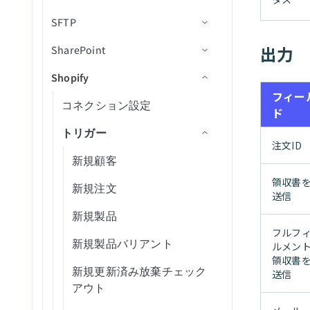
使用
スIDを取得
デプロイメント失敗
SFTP
リアルタイムトリガー
IDoc権限
OAuth2セットアップ
アクション
コネクション設定
新規プロジェクト
新規/更新済み請求書
ユーザーを作成（batch）
トリガー
ESSジョブリクエストを送
デプロイメント拒否
出力
SharePoint
SalesforceコネクターFAQ
SAP向けOPAを設定
OAuth BTPセットアップ
トラブルシューティング
トリガー
コネクション設定
新規プロジェクトタスク
新規/更新済みユーザー
ベンダーを作成（batch）
メールを送信
信
アクション
ビジネスオブジェクトトリ
デプロイメントをレビュー
Shopify
SOQL
Workato SAPコネクターを設
アクションとトリガー
アクション
トリガー
コネクション設定
新規/更新済みAP請求書
リスト項目を削除
403 Forbiddenエラー
新規レコード
出力付きでジョブを送信
ガー
用に再オープン
定
レコードの作成
フィー
SOQL FAQ
アクション
トリガー
コネクション設定
新規/更新済みAP支払い
すべての参加者タイプを取
新規/更新済みレコード
レコードの検索
新規/更新済みファイル
インターフェースデータを
ド
ジョブ失敗
トリガー
得（batch）（deprecated）
レコード詳細を取得
更新
Salesforceをデータベースと同
トラブルシューティング
アクション
トリガー
新規/更新済み連絡先
新規または新規/更新済みレ
レコード作成アクション
新規/更新済みCSVファイル
ファイルの権限を変更
削除済みファイルまたはフ
メンバー招待が承認されま
注文ID
期
アクション
参加者タイプを取得
新規IDoc
レコードをマージ
コードをエクスポート
（バッチ）
ォルダ
レコードの更新
SharePoint FAQ
した
新規/更新済み経費
レコード更新アクション
フォルダを作成
リストに行を追加
新規顧客
（batch）
（bulk）
トリガー
TLS 1.2のセットアップ
新規IDoc（バッチ）
BAPIを呼び出し
レコードの検索
SharePointリスト内の新規
領収書
レコードを更新（バッチ）
トラブルシューティング
レビュー用に送信された新
新規/更新済みGLアカウント
ファイルを削除
ファイルをコピー
新規注文
すべての経費グループ設定
行
送信
アクション
SNC暗号化を有効化
規デプロイメント
削除済みレコード
RFMを呼び出し
ODataクエリを使用して検
UCMにアップロード
を取得（batch）
新規/更新済み項目
フォルダを削除
ライブラリにフォルダを作
SharePointコネクションの
新規製品
索
SharePointリスト内の新規/
（deprecated）
トラブルシューティング
SAPでIDocステータスを追跡
オンプレミスエージェント
新規レコードをエクスポー
ファイルのアップロード
IDocを送信（Legacy）
成
トラブルシューティング
フルフ
レコードをUpsert
更新済み行
新規/更新済みオブジェクト
ファイルをダウンロード
新規製品バリアント
ルメン
切断
ト
レコードの更新
経費グループ設定を取得
トラブルシューティング
レコードの作成
Salesforceコネクション設定
IDocを送信（Advanced）
リストに行を作成（batch）
領収書
フォルダ内の新規/更新済み
新規/更新済みプロジェクト
（batch）
ファイル情報を取得
新規更新済み放棄チェック
送信
パッケージがデプロイ済み
新規/更新済みレコードをエ
のトラブルシューティング
レコードをUpsert
ファイル
エラー処理と動作
レコードの更新
IDocステータスを確認
ライブラリからファイルま
アウト
クスポート
新規/更新済みプロジェクト
すべての経費タイプを取得
フォルダを一覧表示
レシピの開始
Salesforceランタイムエラー
単一レコードをUpsert
たはフォルダを削除