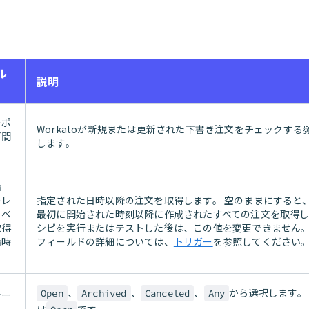
ル
説明
ーポ
Workatoが新規または更新された下書き注文をチェックする
グ間
します。
始
のレ
指定された日時以降の注文を取得します。 空のままにすると
イベ
最初に開始された時刻以降に作成されたすべての注文を取得し
取得
シピを実行またはテストした後は、この値を変更できません。
始時
フィールドの詳細については、
トリガー
を参照してください
、
、
、
から選択します。
Open
Archived
Canceled
Any
テー