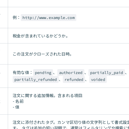
サ
例：
http://www.example.com
税金が含まれているかどうか。
ズ
この注文がクローズされた日時。
有効な値：
、
、
、
pending
authorized
partially_paid
テ
、
、
partially_refunded
refunded
voided
注文に関する追加情報。含まれる項目:
性
- 名前
- 値
注文に添付されたタグ。カンマ区切り値の文字列として書式設
す。 タグは追加の短い説明で、通常はフィルタリングや検索に