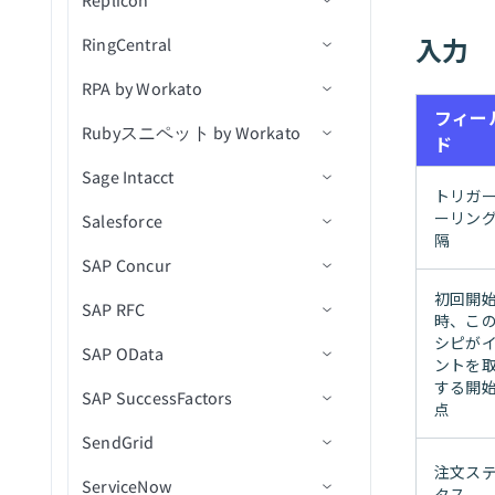
Replicon
営利版と非営利版で異なるラ
トリガー
トリガー
コネクション設定
レコードの更新
QuickBooksアクション
ト
クスポート
アプリケーションをリスト
削除アクション
ベル
フロータスクインスタンス
連絡先を作成
オブジェクトの更新
新規/更新済みレコード
入力
RingCentral
アクション
アクション
トリガー
コネクション設定
レコードの削除
新規関数呼び出し
アカウントが接続されまし
ステータスを取得
トークンをUpsert
新規/更新済み標準レコード
カスタムSQLを使用して長
トラブルシューティング
連絡先を取得
オブジェクトのプロダクシ
新規/更新済みレコード（リ
た
RPA by Workato
アクション
トリガー
コネクション設定
をエクスポート
時間クエリを実行
レコードの検索
レシピ関数を非同期に呼び
アカウントの詳細を取得
新規行
レコードを取得
ョンワークフローステップ
アルタイム）
連絡先を一覧表示
QuickBooks Onlineランタイ
出し
アカウント認証情報の更新
フィー
を更新
Rubyスニペット by Workato
トリガー
コネクション設定
新規/更新済みカスタムレコ
カスタムSQLを実行
レポートからレコードを取
レシピ詳細を取得
新規/更新行
アクションを選択
新規クライアント
一括データをインポート
スケジュール済みテーブル
ムエラーのトラブルシュー
に失敗しました
ド
ードをエクスポート
連絡先を検索
得
レシピ関数を同期的に呼び
アセットをアップロード
クエリ
ティング
Sage Intacct
アクション
アクション
入力
クエリ結果をエクスポート
コネクションを一覧表示
アクションを挿入
新規プロジェクト
通話が終了しました
エンティティを一覧表示
出し
アカウントが切断されまし
トリガ
新規標準レコードをエクス
連絡先を更新
添付ファイルをダウンロー
QuickBooks Onlineコネクシ
た
ーリン
Salesforce
出力スキーマ
コネクション設定
レシピを一覧表示
更新アクション
新規ユーザー
新規通話録音
発信
ジョブ詳細を取得
ポート
データの読み込みとインポ
ド
レシピ関数からデータを返
ョンエラーのトラブルシュ
隔
連絡先を削除
ート
す
API同時実行しきい値を超過
SAP Concur
コード
トリガー
コネクション設定
ーティング
ジョブを再実行
Upsertアクション
新規/更新済み同期準備済み
新規通話
ページャーメッセージを送
ジョブログを取得（batch）
レコードを初期化
CSVからレコードを作成お
メールを送信
請求書
信
初回開
ファイルプレフィックスで
よび更新
非同期呼び出しの待機
APIポリシークォータ違反
SAP RFC
アクション
Custom OAuth profileを作成
コネクション設定
ジョブ履歴を検索
削除アクション
新規会社レベル通話
プロセス詳細を取得
新規AR支払い
時、こ
ドキュメントを検索
メール添付ファイルをダウ
タイムシートが更新済み
SMSを送信
シピが
APIポリシーレート制限違反
SAP OData
トラブルシューティング
承認プロセス
トリガー
コネクション設定
レシピを検索
カスタムSQLを実行
新規イベント
部門を一覧表示（batch）
新規連絡先
ベンダーを作成
ンロード
ントを
レコードを検索（バッチ）
する開
APIリクエストタイムアウト
SAP SuccessFactors
バッチ操作
アクション
RFC宛先を作成
コネクション設定
スタートレシピ
長時間クエリカスタムSQL
新規SMS
部門別にプロセスを一覧表
新規経費
ベンダーを更新
Intacct実行時エラーのトラ
新しい経費レポートの送信
点
高度なクエリを使用してレ
を実行
示(バッチ)
ブルシューティング
デプロイメント承認済み
SendGrid
バルク操作
Concur API移行ガイド
IDocsを設定
Basic認証設定
コネクション設定
コードを検索（バッチ）
レシピを停止
新規請求書
新しい経費レポート
リスト項目を作成
クエリ結果をエクスポート
ジョブを開始
注文ス
デプロイメント完了
ServiceNow
オブジェクト関係
統合ユーザーを作成
クライアント証明書認証設定
ナビゲーションフィールドの
コネクション設定
送信してフローインスタン
新規項目
新規/更新済み経費レポート
ユーザーを作成
タス