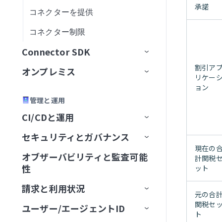
複数の明細を含む請求書を
新規/更新済みユーザー
標準オブジェクトをバッチ
承諾
Upsert（バッチ）
フルフィルメントを一覧表
ボードを検索（バッチ）
コネクターを提供
GraphQL
Aconex
ベストプラクティス
コネクション設定
ビジネスオブジェクトを検
タイムログを作成
新規/更新済みアカウント
レコードを作成/更新
組織
新規連絡先
登録者を追加または検索
レコードの作成
新規/更新済みタスク（リア
作成
作成
示
索（バッチ）
新規組織
CSVファイルからレコード
カードを検索（バッチ）
ルタイム）
コネクター制限
HTTP
Airwallex
タスクを再開
コネクション設定
コネクション設定
カスタム項目から作業を作
新規/更新済みクレジットノ
メンバーシップを作成
新規カスタムオブジェクト
ユーザーを追加、更新、ま
レコードの更新
連絡先を作成
カスタムオブジェクトをバ
を一括でUpsert
注文のフルフィルメント注
ビジネスオブジェクトを更
成
ート
新規/更新済み組織
たは削除
カードを更新
新規/更新済みタイムログ
ッチ更新
Connector SDK
OData
Amazon Textract
ユースケース
アクション
HTTPコネクタとConnector
トリガー
前提条件
文を一覧表示
カスタムオブジェクトを作
新規取引
レコードを検索
新
明細を含むクレジットノー
SDK
フォルダをコピー
新規/更新済み従業員
新規/更新済みレコード（バ
成
チェックリスト項目を更新
トを作成
標準オブジェクトをバッチ
割引ア
オンプレミス
プラットフォームクイックス
OpenAPI
Amplify
アクション
コネクション設定
アクション
コネクション設定
コネクション設定
ロケーションを一覧表示
新規請求書
レコードをクエリ
レコードをクエリ
新規/更新済みドキュメント
ッチ）
リケー
更新
タート
コネクション設定
プロジェクトをコピー
新規/更新済み過払い
リレーションシップを作成
従業員を作成（AU）
ョン
オンプレミスグループ
SOAP
AuthHub
認証
基本
トリガー
ドキュメント分析アクション
前提条件
製品画像を一覧表示
新規標準オブジェクト
タスクを送信
レコードを変更
新規/更新済みメール
ドキュメント登録ステータ
カスタムオブジェクトをバ
管理と運用
ハウツーガイド
テストコードタブ
HTTPベースURLを設定
添付ファイルを削除
新規/更新済み前払い
チケットを検索
スを確認
従業員を作成（US）
オンプレミスエージェント
コネクタをカスタマイズ
AWS Comprehend
グループを作成
トリガー
認証
インストール
アクション
ドキュメント分析取得アクシ
コネクション設定
前提条件
製品バリアントを一覧表示
新規ベンダー
ッチupsert
タスクステータスを取得
カスタムアクション
新規レコード
CI/CDと運用
SDKリファレンス
バージョン管理
最初のコネクターを構築
ポーリングトリガー経由の新
ョン
添付ファイルをダウンロー
外部IDでチケットのリスト
プロジェクトをコピー
請求書支払いを作成
オンプレミスコネクション
デモアプリ
AWS Glue
グループステータス
エージェントを追加
アクション
設定
コネクション設定
カスタムコネクター
アクション
コネクション設定
コネクション設定
顧客を検索
新規/更新済みアカウント
標準オブジェクトをバッチ
新規レコード
設定操作
規イベント
ド
を取得
セキュリティとガバナンス
Environment
CLI
コネクターを共有
OpenAPI仕様によるコネクタ
コネクターキーリファレン
融資分析取得アクション
upsert
メールを作成
1つの明細項目を含む請求書
現在の
OPA Smart Shunt
AlayaCare
設定
エージェントを実行
概要
トリガー
認証
カスタムアクション
アクション
アクション
前提条件
Windowsパッケージ
注文を検索
新規/更新済み通話
新規/更新済みレコード
バッチリクエスト
操作の実行
レコードの作成
の生成
ス
HTTPアクション経由でリクエ
IDで承認を取得
IDでチケット詳細を取得
オブザーバビリティと監査可能
レシピライフサイクルマネジ
セキュリティコンプライアン
概要
計関税
を作成
Connector SDKの制限
Connector SDKのFAQ
はじめに
ドキュメント分析開始アクシ
カスタムオブジェクトを一
下書きメールを削除
ストを送信
性
ット
メント
スフレームワーク
オンプレミストラブルシュー
AWS Inspector2
エージェントを追加
エージェントを停止
クラウドプロファイル
アクション
アクション
カスタムOAuthクライアント
コネクション設定
前提条件
Linux DEBパッケージ
製品を検索
新規/更新済みケース
レコードの作成
新規/更新済みレコード
IDによるレコード詳細の取
レコードの削除
グループにメンバーを追加
ドキュメントを分類
API認可
スキーマ用語集
ョン
コネクタの拡張
connection
添付ファイルURLを取得
チケットのコメントを取得
括作成
ベストプラクティス
明細項目を含む請求書を作
ティング
ガイド
レコードをダウンロード
得
HTTPエラー処理
請求と利用状況
オペレーションハブダッシュ
暗号化キー管理
概要
PCI-DSSレベル1
Azure DevOps
エージェントをアップグレード
コネクションプロファイル
カスタムコネクターを作成
トリガー
コネクション設定
前提条件
Linux RPMパッケージ
請求書メールを送信
成
新規/更新済み連絡先
レコードの削除
新規/更新済みレコードバッ
レコードの作成
操作の実行
操作の実行
IDによるレコード詳細の取
レコードの作成
データ形式の処理
HTTPメソッド
融資分析開始アクション
基本認証
認可
添付ファイルメタデータを
ユーザーを検索
標準オブジェクトを一括作
元の合
コラボレーターアクセス
ボード
オンプレミスの制限
リファレンス
セットアップとインストールの
CLI - test: lambda
チ
メールメタデータを取得
レコードの検索
得
関税セ
HTTPに関するFAQ
取得
成
ユーザー/エージェントID
コネクション認証情報
プラットフォームのエディション
レシピバージョン
ISO 27001
Enterprise Key Management
Azure File Storage
設定
FAQ
ユーザーインターフェースを
アクション
アクション
コネクション設定
コネクション設定
macOSパッケージ
在庫レベルを設定
項目を作成
新規/更新済み連絡先（バッ
操作の実行
カスタムアクション
IDによるレコード詳細の取
レコード詳細を取得
S3内の新規ファイル
アクションの構築
利用可能なRubyメソッド
問題
APIキー
JSONの処理
test
IDでユーザー詳細を取得
ト
アセットのデプロイ
と機能
プラン利用状況を監視