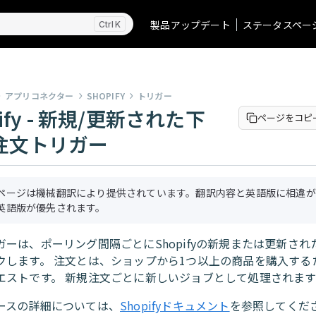
製品アップデート
ステータスペー
K
アプリコネクター
SHOPIFY
トリガー
pify - 新規/更新された下
ページをコピ
注文トリガー
ページは機械翻訳により提供されています。翻訳内容と英語版に相違が
英語版が優先されます。
ガーは、ポーリング間隔ごとにShopifyの新規または更新さ
クします。 注文とは、ショップから1つ以上の商品を購入する
エストです。 新規注文ごとに新しいジョブとして処理されます
ースの詳細については、
Shopifyドキュメント
を参照してくだ