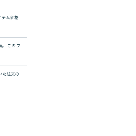
イテム価格
。 このフ
る
いた注文の