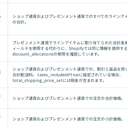
ア
価
ショップ通貨およびプレゼンメント通貨でのすべてのラインア
計
の合計。
プレゼンメント通貨でラインアイテムに割り当てられた合計金額
引
ィールドを使用する代わりに、Shopifyでは同じ情報を提供す
discount_allocationsの使用を推奨しています。
ショップ通貨およびプレゼンメント通貨での、割引と返品を除
送
合計配送料。 taxes_includedがtrueに設定されている場合、
ト
total_shipping_price_setには税金が含まれます。
格
ショップ通貨およびプレゼンメント通貨での注文の合計価格。
格
ショップ通貨およびプレゼンメント通貨での注文の小計価格。