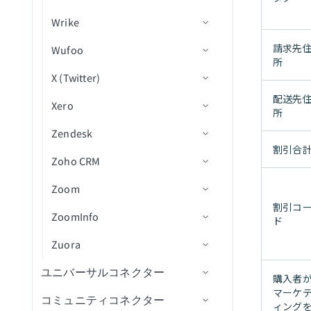
ユーザーを更新（バッチ）
アップロード
イベント
リスト内の行を更新（バッ
商品画像を削除
Webhook FAQ
レコードを検索（バッチ）
ストアドプロシージャを実
レコードの削除
Wrike
アクション
トリガー
コネクション設定
チ）
請求書明細を検索
カードを作成
電話をかける
新規投稿作成
投稿を作成
新規/更新済みビジネスオブ
ベンダーを更新（バッチ）
ステージからテーブルに一
行
IDで下書き注文を取得
SOQLクエリを使用してレコ
すべてのビューレコードを
ジェクト
括ロード
請求先
Wufoo
Workday Reports-as-a-
アクション
トリガー
コネクション設定
リスト内の添付ファイルを
顧客を更新
リストを作成
SMSを送信
投稿を削除
操作を呼び出し
新規ワーカー
ードを一括検索
領収書画像をアップロード
クエリ結果をエクスポート
取得
IDでフルフィルメントを取
所
Service（RaaS）
アップロード（file）
新規/更新済みビジネスオブ
行をレプリケート
X (Twitter)
アクション
トリガー
コネクション設定
得
カードの詳細を取得
投稿のいいね詳細を取得
ビジネスオブジェクト詳細
IDでワーカーを取得
SOQLクエリを使用してレコ
レコードからファイルを取
ジェクト（バッチ）
Workday FAQ
ライブラリ内にファイルを
（batch）
を取得（batch）
配送先
ードを検索（バッチ）
スキーマをレプリケート
得
Xero
アクション
トリガー
コネクション設定
IDで商品画像を取得
IDでリストを取得
ワーカーを検索
新規コメント
アップロード
スケジュール済みレポート
所
投稿を検索
カスタムオブジェクトを取
SOQLクエリWHERE句を使用
マージ
レコードを取得
Zendesk
トリガー
コネクション設定
ストアメタフィールドを取
ボードを一覧表示（バッ
ジョブ変更を作成
New event（リアルタイム）
承認をキャンセル
新規エントリ
WQLを使用したスケジュー
得
してレコードを検索（バッ
割引合
得
チ）
レコードの更新
ル済みレポート
Zoho CRM
アクション
トリガー
コネクション設定
チ）
受信トレイタスクを取得
新規/更新済みフォルダ
承認を作成
ステータスを投稿
レポートを取得
オブジェクトメタフィール
カードを一覧表示（バッ
レコードにファイルをアッ
Zoom
アクション
トリガー
コネクション設定
レコードを承認用に送信
受信トレイタスクを承認/拒
新規/更新済みフォルダ（リ
コメントを作成
ユーザーを検索
ツイートを検索
新規/更新済み請求書
ドを取得
チ）
WQLを使用してレポートを
プロード
否
アルタイム）
割引コ
取得
ZoomInfo
アクション
トリガー
コネクション設定
レコードをバッチで更新
フォルダを作成
新規/更新済み連絡先
連絡先に人物を追加
新規/更新済みチケット
ド
IDで注文を取得
リストを一覧表示（バッ
（バッチ）
新規/更新済みプロジェクト
チ）
カスタムオブジェクト定義
Zuora
フィールド
アクション
トリガー
コネクション設定
ブループリントから作成
新規/更新済み支払い
銀行取引を作成
新規/更新済みチケット（リ
チケットを作成
新規アカウント
トランザクションを取得
を一覧表示
CSVファイルからレコード
新規/更新済みプロジェクト
アルタイム）
ボード間でカードを移動
ユニバーサルコネクター
カスタムオブジェクト
アクション
コネクション設定
プロジェクトを作成
新規/更新済み項目
1つの明細項目を含む請求書
ユーザーを作成
チケット
新規通話
カスタムオブジェクトをバ
新規イベントトリガー
を一括更新
下書き注文を一覧表示
（リアルタイム）
購入者
カスタムオブジェクトを作
を作成
新規ユーザー
ッチ作成
マーケ
ボード内でカードを移動
コミュニティコネクター
A2A Protocol
クラウド録画をダウンロード
アクション
成/更新
タスクを作成
新規/更新済み請求書
組織を作成
ユーザー
新規ケース
会議をスケジュール
レコードをバッチで
フルフィルメント注文別に
新規/更新済みタスク
ィング