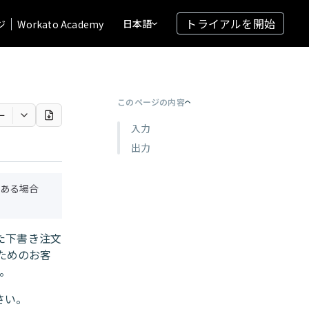
トライアルを開始
日本語
ジ
Workato Academy
このページの内容
ー
入力
出力
ある場合
れた下書き注文
ためのお客
。
さい。