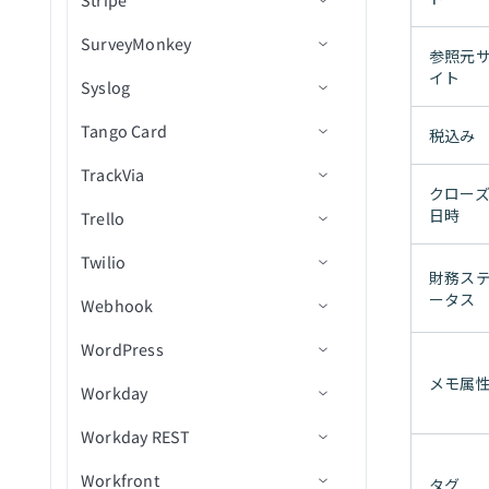
Stripe
トリガー
トリガー
コネクション設定
得
IDで行を取得
フォルダを作成
新規プラットフォームイベ
新済み行
特定の経費の明細を取得
接続
ント（リアルタイム）
ファイルまたはフォルダ名
SurveyMonkey
アクション
アクション
トリガー
コネクション設定
親レコードIDで関連リスト
New event（リアルタイム）
行を検索
リソースを削除
新規行トリガー
レポート内の新規行
参照元
ユーザーを取得
を変更
顧客を作成
を取得（batch）
イト
新規PushTopicイベント（リ
Syslog
アクション
トリガー
コネクション設定
ボタンクリック（リアルタ
投稿メッセージ
行を更新
ファイルをダウンロード
新規/更新済み行トリガー
アクションを選択
新規行
アルタイム）
ユーザープロビジョニング
ライブラリ内のファイルを
下書き注文を作成
IDでレポートを取得
イム）
Tango Card
ベストプラクティス
アクション
コネクション設定
ステータス詳細を取得
検索（バッチ）
ボタンクリックに応答
ディレクトリコンテンツを
アクションを挿入
新規/更新行
アクションを選択
新規請求
税込み
（batch）
SOQLクエリWHERE句を使用
フルフィルメントを作成
一覧表示
TrackVia
ユースケース
コネクション設定
したスケジュール済みレコ
リスト項目の子を取得
ライブラリ内のリスト項目
ユーザーを会話に招待
更新アクション
スケジュール済みクエリ
アクションを挿入
新規オブジェクト
請求を作成
データカテゴリグループを
注文を作成
クロー
ード検索（バッチ）
を検索（バッチ）
メタデータを取得
一覧表示（batch）
日時
Trello
トラブルシューティング
コネクション設定
経費レポートを検索（バッ
会話をアーカイブ
Upsertアクション
更新アクション
新規オブジェクト（バッ
顧客を作成
製品を作成
SOQLクエリを使用したスケ
チ）
ライブラリ内のユーザーを
ファイルのアップロード
チ）
プラットフォームイベント
Twilio
トリガー
コネクション設定
会話のアーカイブを解除
削除アクション
Upsertアクション
請求書項目を作成
ジュール済みレコード検索
検索（バッチ）
財務ス
を公開
製品画像を作成
ユーザーを検索（バッチ）
新規オブジェクトイベント
（バッチ）
ータス
Webhook
アクション
トリガー
コネクション設定
会話を作成
カスタムSQLを使用して長
削除アクション
IDで顧客を取得
削除済みレコード
ライブラリ内のファイルメ
（リアルタイム）
レコードを却下
製品バリアントを作成
ベンダーを検索（バッチ）
時間クエリを実行
作成された新規レコードの
タデータを更新
WordPress
アクション
トリガー
ウィザードを使用してセット
会話の目的を設定
レプリケート
IDでオブジェクトを取得
新規レコード
レコードの作成
新規カード
しきい値に到達（バッチ）
データカテゴリグループ階
支払い返金を作成
アップ
ワークフロー経由で経費レ
カスタムSQLを実行
メモ属
ファイル内容を使用してフ
Workday
アクション
コネクション設定
層を取得（バッチ）
会話のトピックを設定
オンブレミスファイルから
オブジェクトを一覧表示
レコードが更新済み
ユーザーを作成
新規または更新されたカー
カードに色を追加
受信SMS
ポートを送信
ァイルを更新
トランザクションを作成
トリガー
クエリ結果をエクスポート
一括ロード
ド（リアルタイム）
Workday REST
トリガー
コネクション設定
CSVファイルから失敗レコ
IDで請求書を取得
ビュー内のすべてのレコー
カードにコメントを追加
MMSメディアを取得
ユーザーを更新
リスト内の行を更新
下書き注文を削除
一般的なエラーをデバッグ
ードの一括ジョブを再試行
内部ステージにファイルを
カスタムSQLを実行
ドを削除
HTTP Webhook経由の新規
Workfront
アクション
トリガー
コネクション設定
請求を検索
ボードを作成
IVR電話をかける
新規コメント
タグ