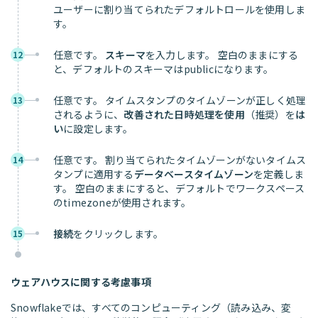
ユーザーに割り当てられたデフォルトロールを使用しま
す。
任意です。
スキーマ
を入力します。 空白のままにする
12
と、デフォルトのスキーマはpublicになります。
任意です。 タイムスタンプのタイムゾーンが正しく処理
13
されるように、
改善された日時処理を使用
（推奨）を
は
い
に設定します。
任意です。 割り当てられたタイムゾーンがないタイムス
14
タンプに適用する
データベースタイムゾーン
を定義しま
す。 空白のままにすると、デフォルトでワークスペース
のtimezoneが使用されます。
接続
をクリックします。
15
ウェアハウスに関する考慮事項
Snowflakeでは、すべてのコンピューティング（読み込み、変