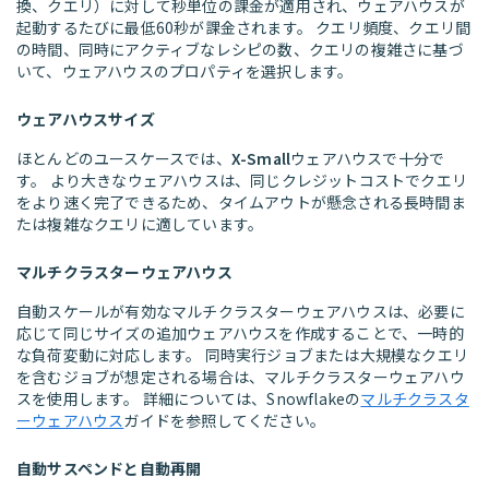
換、クエリ）に対して秒単位の課金が適用され、ウェアハウスが
起動するたびに最低60秒が課金されます。 クエリ頻度、クエリ間
の時間、同時にアクティブなレシピの数、クエリの複雑さに基づ
いて、ウェアハウスのプロパティを選択します。
ウェアハウスサイズ
ほとんどのユースケースでは、
X-Small
ウェアハウスで十分で
す。 より大きなウェアハウスは、同じクレジットコストでクエリ
をより速く完了できるため、タイムアウトが懸念される長時間ま
たは複雑なクエリに適しています。
マルチクラスターウェアハウス
自動スケールが有効なマルチクラスターウェアハウスは、必要に
応じて同じサイズの追加ウェアハウスを作成することで、一時的
な負荷変動に対応します。 同時実行ジョブまたは大規模なクエリ
を含むジョブが想定される場合は、マルチクラスターウェアハウ
スを使用します。 詳細については、Snowflakeの
マルチクラスタ
ーウェアハウス
ガイドを参照してください。
自動サスペンドと自動再開