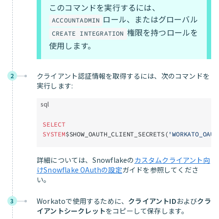
このコマンドを実行するには、
ロール、またはグローバル
ACCOUNTADMIN
権限を持つロールを
CREATE INTEGRATION
使用します。
クライアント認証情報を取得するには、次のコマンドを
2
実行します:
sql
SELECT
SYSTEM
$SHOW_OAUTH_CLIENT_SECRETS(
'WORKATO_OAUT
詳細については、Snowflakeの
カスタムクライアント向
けSnowflake OAuthの設定
ガイドを参照してくださ
い。
Workatoで使用するために、
クライアントID
および
クラ
3
イアントシークレット
をコピーして保存します。