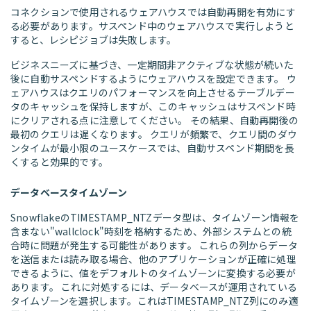
コネクションで使用されるウェアハウスでは自動再開を有効にす
る必要があります。サスペンド中のウェアハウスで実行しようと
すると、レシピジョブは失敗します。
ビジネスニーズに基づき、一定期間非アクティブな状態が続いた
後に自動サスペンドするようにウェアハウスを設定できます。 ウ
ェアハウスはクエリのパフォーマンスを向上させるテーブルデー
タのキャッシュを保持しますが、このキャッシュはサスペンド時
にクリアされる点に注意してください。 その結果、自動再開後の
最初のクエリは遅くなります。 クエリが頻繁で、クエリ間のダウ
ンタイムが最小限のユースケースでは、自動サスペンド期間を長
くすると効果的です。
データベースタイムゾーン
SnowflakeのTIMESTAMP_NTZデータ型は、タイムゾーン情報を
含まない"wallclock"時刻を格納するため、外部システムとの統
合時に問題が発生する可能性があります。 これらの列からデータ
を送信または読み取る場合、他のアプリケーションが正確に処理
できるように、値をデフォルトのタイムゾーンに変換する必要が
あります。 これに対処するには、データベースが運用されている
タイムゾーンを選択します。これはTIMESTAMP_NTZ列にのみ適