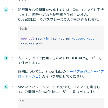
秘密鍵から公開鍵を作成するには、次のコマンドを実行
3
します。 暗号化された秘密鍵を生成した場合、
OpenSSLによりパスフレーズの入力を求められます。
bash
openssl
 rsa
 -in
 rsa_key.p8
 -pubout
 -out
rsa_key.pub
次のステップで使用するために
PUBLIC KEY
をコピーし
4
て保存します。
詳細については、Snowflakeの
キーペア認証とキーペア
ローテーション
ガイドを参照してください。
Snowflakeワークシートで次のSQLコマンドを実行し
5
て、公開鍵をSnowflakeユーザーに割り当てます:
sql