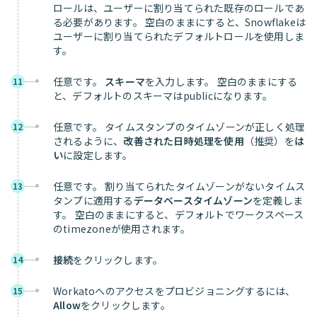
ロールは、ユーザーに割り当てられた既存のロールであ
る必要があります。 空白のままにすると、Snowflakeは
ユーザーに割り当てられたデフォルトロールを使用しま
す。
任意です。
スキーマ
を入力します。 空白のままにする
11
と、デフォルトのスキーマはpublicになります。
任意です。 タイムスタンプのタイムゾーンが正しく処理
12
されるように、
改善された日時処理を使用
（推奨）を
は
い
に設定します。
任意です。 割り当てられたタイムゾーンがないタイムス
13
タンプに適用する
データベースタイムゾーン
を定義しま
す。 空白のままにすると、デフォルトでワークスペース
のtimezoneが使用されます。
接続
をクリックします。
14
Workatoへのアクセスをプロビジョニングするには、
15
Allow
をクリックします。