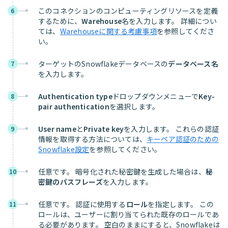
このコネクションのコンピューティングリソースを定義
6
するために、
Warehouse
名を入力します。 詳細につい
ては、
Warehouseに関する考慮事項
を参照してくださ
い。
ターゲットのSnowflakeデータベースの
データベース名
7
を入力します。
Authentication type
ドロップダウンメニューで
Key-
8
pair authentication
を選択します。
User name
と
Private key
を入力します。 これらの認証
9
情報を取得する方法については、
キーペア認証のための
Snowflake設定
を参照してください。
任意です。 暗号化された秘密鍵を生成した場合は、
秘
10
密鍵のパスフレーズ
を入力します。
任意です。 認証に使用する
ロール
を指定します。 この
11
ロールは、ユーザーに割り当てられた既存のロールであ
る必要があります。 空白のままにすると、Snowflakeは