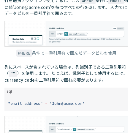
行を選択
アクションで使用すると、この
条件は
列
WHERE
email
に値'
John@acme.com
'を持つすべての行を返します。 入力では
データピルを一重引用符で囲みます。
条件で一重引用符で囲んだデータピルの使用
WHERE
列にスペースが含まれている場合は、列識別子である二重引用符
（
）を使用します。 たとえば、識別子として使用するには、
""
currency code
を二重引用符で囲む必要があります。
sql
"email address"
 =
 '
John@acme.com
'