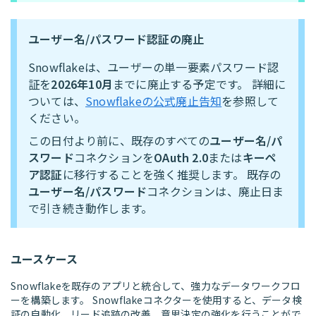
ユーザー名/パスワード認証の廃止
Snowflakeは、ユーザーの単一要素パスワード認
証を
2026年10月
までに廃止する予定です。 詳細に
ついては、
Snowflakeの公式廃止告知
を参照して
ください。
この日付より前に、既存のすべての
ユーザー名/パ
スワード
コネクションを
OAuth 2.0
または
キーペ
ア認証
に移行することを強く推奨します。 既存の
ユーザー名/パスワード
コネクションは、廃止日ま
で引き続き動作します。
ユースケース
Snowflakeを既存のアプリと統合して、強力なデータワークフロ
ーを構築します。 Snowflakeコネクターを使用すると、データ検
証の自動化、リード追跡の改善、意思決定の強化を行うことがで