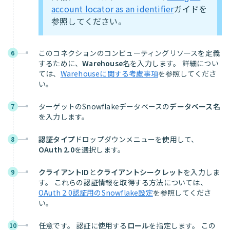
account locator as an identifier
ガイドを
参照してください。
このコネクションのコンピューティングリソースを定義
6
するために、
Warehouse
名を入力します。 詳細につい
ては、
Warehouseに関する考慮事項
を参照してくださ
い。
ターゲットのSnowflakeデータベースの
データベース名
7
を入力します。
認証タイプ
ドロップダウンメニューを使用して、
8
OAuth 2.0
を選択します。
クライアントID
と
クライアントシークレット
を入力しま
9
す。 これらの認証情報を取得する方法については、
OAuth 2.0認証用のSnowflake設定
を参照してくださ
い。
任意です。 認証に使用する
ロール
を指定します。 この
10