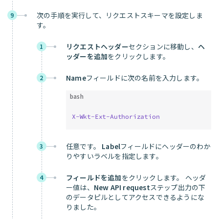
次の手順を実行して、リクエストスキーマを設定しま
9
す。
リクエストヘッダー
セクションに移動し、
ヘ
1
ッダーを追加
をクリックします。
Name
フィールドに次の名前を入力します。
2
bash
X-Wkt-Ext-Authorization
任意です。
Label
フィールドにヘッダーのわか
3
りやすいラベルを指定します。
フィールドを追加
をクリックします。 ヘッダ
4
ー値は、
New API request
ステップ出力の下
のデータピルとしてアクセスできるようにな
りました。