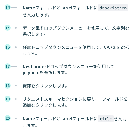
14
Name
フィールドと
Label
フィールドに
description
を入力します。
データ型
ドロップダウンメニューを使用して、
文字列
を
15
選択します。
任意
ドロップダウンメニューを使用して、
いいえ
を選択
16
します。
Nest under
ドロップダウンメニューを使用して
17
payload
を選択します。
保存
をクリックします。
18
リクエストスキーマ
セクションに戻り、
+フィールドを
19
追加
をクリックします。
20
Name
フィールドと
Label
フィールドに
を入力
title
します。