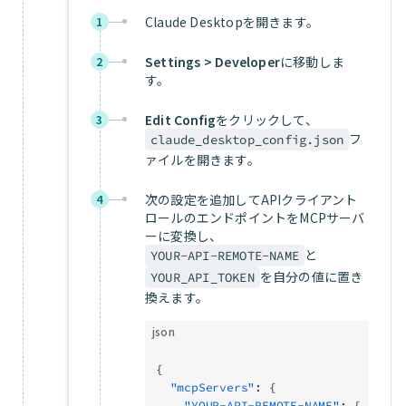
Claude Desktopを開きます。
1
Settings > Developer
に移動しま
2
す。
Edit Config
をクリックして、
3
フ
claude_desktop_config.json
ァイルを開きます。
次の設定を追加してAPIクライアント
4
ロールのエンドポイントをMCPサーバ
ーに変換し、
と
YOUR-API-REMOTE-NAME
を自分の値に置き
YOUR_API_TOKEN
換えます。
json
{
  "mcpServers"
: {
    "YOUR-API-REMOTE-NAME"
: {