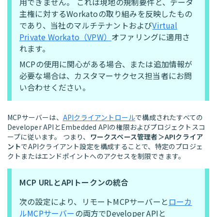
用できません。 これは現地の規制要件と、データ
主権に対するWorkatoの取り組みを反映したもの
であり、当社のマルチテナントおよび
Virtual
Private Workato（VPW）
オファリングに適用さ
れます。
MCPの使用に関心がある場合、または追加情報が
必要な場合は、カスタマーサクセス担当者にお問
い合わせください。
MCPサーバーは、
APIクライアントロール
で構成されたすべての
Developer APIとEmbedded APIの権限およびプロジェクトスコ
ープに従います。 つまり、
ワークスペース管理者＞APIクライア
ント
でAPIクライアント設定を構成することで、特定のプロジェ
クトまたはエンドポイントへのアクセスを制限できます。
MCP URLとAPIトークンの統合
次の設定により、リモートMCPサーバーと
ローカ
ルMCPサーバー
の両方でDeveloper APIと