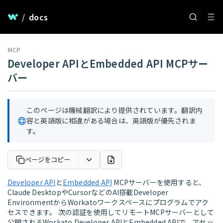
/
docs
MCP
Developer APIとEmbedded API MCPサー
バー
このページは機械翻訳により提供されています。翻訳内
容と英語版に相違がある場合は、英語版が優先されま
す。
ページをコピー
Developer API
と
Embedded API
MCPサーバーを使用すると、
Claude DesktopやCursorなどのAI搭載Developer
EnvironmentからWorkatoワークスペースにプログラムでアク
セスできます。 次の認証を使用してリモートMCPサーバーとして
公開されるWorkato Developer APIとEmbedded APIで、アセッ