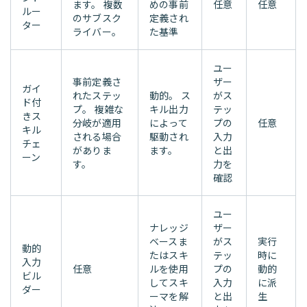
ます。 複数
めの事前
任意
任意
ルー
のサブスク
定義され
ター
ライバー。
た基準
ユー
事前定義さ
ザー
ガイ
れたステッ
動的。 ス
がス
ド付
プ。 複雑な
キル出力
テッ
きス
分岐が適用
によって
プの
任意
キル
される場合
駆動され
入力
チェ
がありま
ます。
と出
ーン
す。
力を
確認
ユー
ナレッジ
ザー
ベースま
がス
実行
動的
たはスキ
テッ
時に
入力
任意
ルを使用
プの
動的
ビル
してスキ
入力
に派
ダー
ーマを解
と出
生