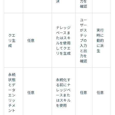
決
力を
確認
ユー
ザー
ナレッジ
がス
実行
ベースま
クエ
テッ
時に
たはスキ
リ生
任意
プの
動的
ルを使用
成
入力
に派
してクエ
と出
生
リを生成
力を
確認
永続
状態
永続化す
とデ
る前にナ
ータ
レッジベ
任意
任意
任意
エン
ースまた
リッ
はスキル
チメ
を使用
ント