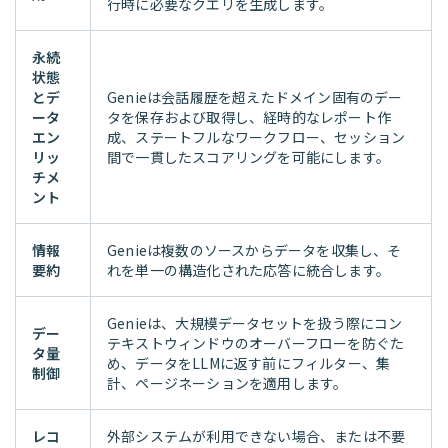
行時に必要なクエリを生成します。
永続
状態
とデ
Genieは会話履歴を超えたドメイン固有のデー
ータ
タを保存および取得し、経時的なレポート作
エン
成、ステートフルなワークフロー、セッション
リッ
間で一貫したスコアリングを可能にします。
チメ
ント
情報
Genieは複数のソースからデータを収集し、そ
要約
れを単一の構造化された応答に統合します。
Genieは、大規模データセットを扱う際にコン
デー
テキストウィンドウのオーバーフローを防ぐた
タ量
め、データをLLMに返す前にフィルター、集
制御
計、ページネーションを適用します。
レコ
外部システムが利用できない場合、または不要