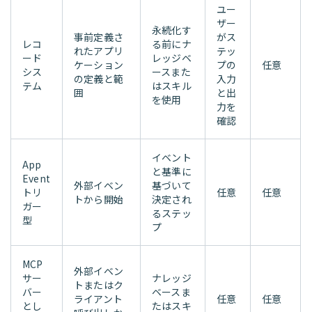
ユー
ザー
永続化す
事前定義さ
がス
レコ
る前にナ
れたアプリ
テッ
ード
レッジベ
ケーション
プの
任意
シス
ースまた
の定義と範
入力
テム
はスキル
囲
と出
を使用
力を
確認
イベント
App
と基準に
Event
外部イベン
基づいて
トリ
任意
任意
トから開始
決定され
ガー
るステッ
型
プ
MCP
外部イベン
サー
ナレッジ
トまたはク
バー
ベースま
ライアント
任意
任意
とし
たはスキ