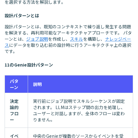
を選択する方法を解説します。
設計パターンとは
設計パターンとは、既知のコンテキストで繰り返し発生する問題
を解決する、再利用可能なアーキテクチャアプローチです。 パタ
ーンとは、
ジョブ説明
を作成し、
スキル
を構築し、
ナレッジベー
ス
にデータを取り込む前の設計時に行うアーキテクチャ上の選択
です。
11のGenie設計パターン
パタ
説明
ーン
決定
実行前にジョブ説明でスキルシーケンスが固定
論的
されます。 LLMはステップ間の出力を処理し、
フロ
ユーザーと対話しますが、全体のフローは変わ
ー
りません。
イベ
中央のGenieが複数のソースからイベントを受