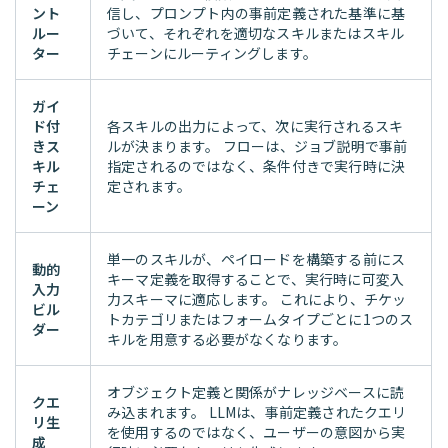
ント
信し、プロンプト内の事前定義された基準に基
ルー
づいて、それぞれを適切なスキルまたはスキル
ター
チェーンにルーティングします。
ガイ
ド付
各スキルの出力によって、次に実行されるスキ
きス
ルが決まります。 フローは、ジョブ説明で事前
キル
指定されるのではなく、条件付きで実行時に決
チェ
定されます。
ーン
単一のスキルが、ペイロードを構築する前にス
動的
キーマ定義を取得することで、実行時に可変入
入力
力スキーマに適応します。 これにより、チケッ
ビル
トカテゴリまたはフォームタイプごとに1つのス
ダー
キルを用意する必要がなくなります。
オブジェクト定義と関係がナレッジベースに読
クエ
み込まれます。 LLMは、事前定義されたクエリ
リ生
を使用するのではなく、ユーザーの意図から実
成