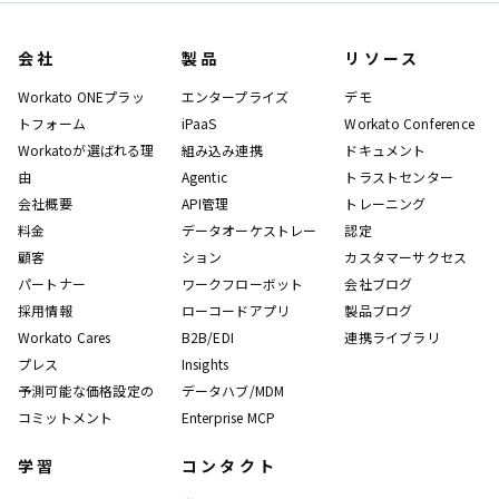
会社
製品
リソース
Workato ONEプラッ
エンタープライズ
デモ
トフォーム
iPaaS
Workato Conference
Workatoが選ばれる理
組み込み連携
ドキュメント
由
Agentic
トラストセンター
会社概要
API管理
トレーニング
料金
データオーケストレー
認定
顧客
ション
カスタマーサクセス
パートナー
ワークフローボット
会社ブログ
採用情報
ローコードアプリ
製品ブログ
Workato Cares
B2B/EDI
連携ライブラリ
プレス
Insights
予測可能な価格設定の
データハブ/MDM
コミットメント
Enterprise MCP
学習
コンタクト