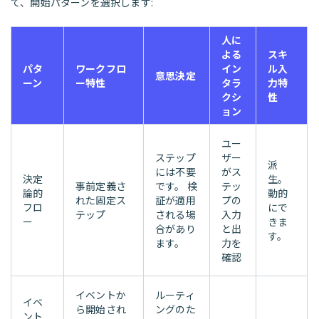
て、開始パターンを選択します:
人に
よる
スキ
パタ
ワークフロ
イン
ル入
意思決定
ーン
ー特性
タラ
力特
クシ
性
ョン
ユー
ステップ
ザー
派
には不要
がス
決定
生。
事前定義さ
です。 検
テッ
論的
動的
れた固定ス
証が適用
プの
フロ
にで
テップ
される場
入力
ー
きま
合があり
と出
す。
ます。
力を
確認
イベントか
ルーティ
イベ
ら開始され
ングのた
ント