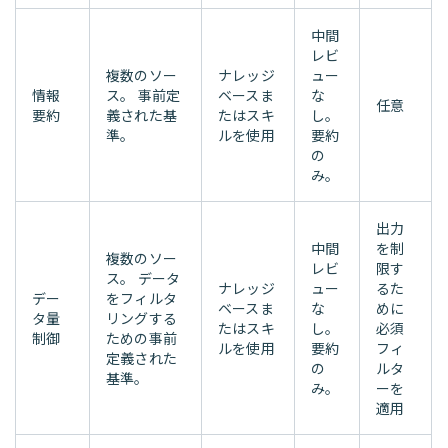
中間
レビ
複数のソー
ナレッジ
ュー
情報
ス。 事前定
ベースま
な
任意
要約
義された基
たはスキ
し。
準。
ルを使用
要約
の
み。
出力
中間
を制
複数のソー
レビ
限す
ス。 データ
ナレッジ
ュー
るた
デー
をフィルタ
ベースま
な
めに
タ量
リングする
たはスキ
し。
必須
制御
ための事前
ルを使用
要約
フィ
定義された
の
ルタ
基準。
み。
ーを
適用