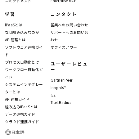
コミットメント
Enterprise MCP
学習
コンタクト
iPaaSとは
営業へのお問い合わせ
なぜ組み込みなのか
サポートへのお問い合
API管理とは
わせ
ソフトウェア連携ガイ
オフィスアワー
ド
プロセス自動化とは
ユーザーレビュ
ー
ワークフロー自動化ガ
イド
Gartner Peer
システムインテグレー
Insights™
ターとは
G2
API連携ガイド
TrustRadius
組み込みiPaaSとは
データ連携ガイド
クラウド連携ガイド
日本語