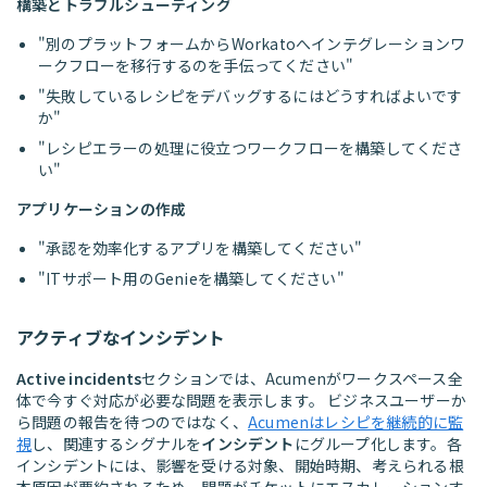
構築とトラブルシューティング
"別のプラットフォームからWorkatoへインテグレーションワ
ークフローを移行するのを手伝ってください"
"失敗しているレシピをデバッグするにはどうすればよいです
か"
"レシピエラーの処理に役立つワークフローを構築してくださ
い"
アプリケーションの作成
"承認を効率化するアプリを構築してください"
"ITサポート用のGenieを構築してください"
アクティブなインシデント
Active incidents
セクションでは、Acumenがワークスペース全
体で今すぐ対応が必要な問題を表示します。 ビジネスユーザーか
ら問題の報告を待つのではなく、
Acumenはレシピを継続的に監
視
し、関連するシグナルを
インシデント
にグループ化します。各
インシデントには、影響を受ける対象、開始時期、考えられる根
本原因が要約されるため、問題がチケットにエスカレーションす