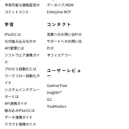
予測可能な価格設定の
データハブ/MDM
コミットメント
Enterprise MCP
学習
コンタクト
iPaaSとは
営業へのお問い合わせ
なぜ組み込みなのか
サポートへのお問い合
API管理とは
わせ
ソフトウェア連携ガイ
オフィスアワー
ド
プロセス自動化とは
ユーザーレビュ
ー
ワークフロー自動化ガ
イド
Gartner Peer
システムインテグレー
Insights™
ターとは
G2
API連携ガイド
TrustRadius
組み込みiPaaSとは
データ連携ガイド
クラウド連携ガイド