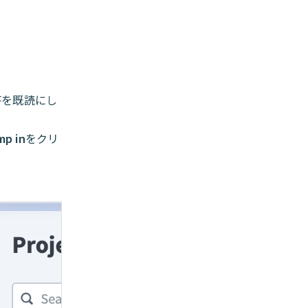
答を既読にし
。
mp in
をクリ
。