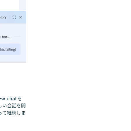
ew chat
を
しい会話を開
たって継続しま