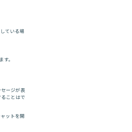
習している場
ます。
メッセージが表
することはで
チャットを開