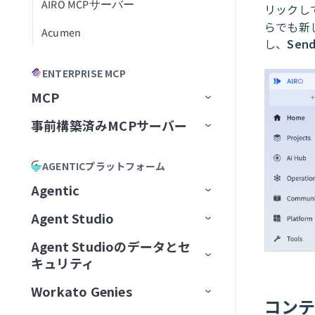
AIRO MCPサーバー
ブループリントの管理
レシピ
リックし
らでも新
Acumen
フィールドをマッピング
し、
Sen
Formulaを記述
ENTERPRISE MCP
説明を生成
MCP
事前構築済みMCPサーバー
MCP Registry
MCP構成
事前構築済みMCPサーバー
MCPレジストリを管理
AGENTICプラットフォーム
MCP Runtime
MCPサーバーAIモデル構成
MCPレジストリへのアクセスを
最初から開始
Airtable
Agentic
リクエスト
MCP Control Plane
構築済みMCPサーバーから開始
Box
AIモデルにMCPサーバーを追
Agent Studio
Workato Agent Registry
加
リモートMCPサーバーをインスト
MCPサーバーツールの管理
ゲートウェイ
Calendly
Agent Studioのデータとセ
エージェントバージョン管理
Genieの主要コンポーネント
ール
MCPサーバーをAIモデル組織
ChatGPT
キュリティ
MCPアプリの管理
サードパーティサーバーへのプ
Canva
認証
に公開
大規模アクションモデル
Genieの使用開始
AIモデルとジョブ説明
MCPサーバーをローカルで実行
ロキシ
Claude
Workato Genies
セキュリティ
MCPアプリDevelopment
Confluence
承認
ChatGPT
コン
マルチモーダル入力と出力
ユースケース
チャットインターフェイス
スコープと設計
MCPクライアントの操作
オブザーバビリティ
カーソル