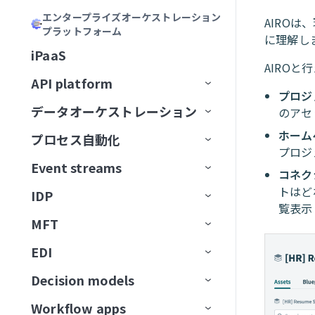
Genieガバナンス
IT
MCPサーバー設計のベストプラ
Databricks Data Explorer
MCPアクセス方法
MCP検証済みユーザーアク
Claude
エージェントメモリ
ユーザーとアクセスの管理
ガードレール
はじめてのGenieを作成する
ナレッジベースをConfluenceに
チャネルサポート
Genieのスコープを計画する
エンタープライズオーケストレーション
AIRO
Developer APIおよびEmbedded API
クティス
ガバナンス
MCPクライアントとしてのGenie
MCPサーバーログを表示
Microsoft Copilot
セス
プラットフォーム
検証済みユーザーアクセス
営業
接続
ユーザーIDを確立
EDI Genie
Discord
トラフィック管理
に理解し
MCP
カーソル
Decision modelsおよびエージェン
Genieの操作
ナレッジベース
検証済みユーザーアクセス
Slack
プロンプト攻撃
Genie設計パターン
職務記述書を作成
チャネルサポートオプショ
MCPツール設計のベストプラク
MCPサーバーのアクセスと設定
MCP検証済みユーザーアク
iPaaS
ト
データ
GenieチャットからSlackメッセ
動作の操作
IT Support Genie
CPQ Genie
機能
ン
Docusign
AIROと
ユースケース
ティス
Microsoft Copilot
セス設定
コネクター
スキル
ロールベースアクセス
Overviewページ
Microsoft Teams
有害なコンテンツ
ナレッジベース設計のベスト
複数ステップを含むGenieワー
AIモデルを追加
ージを送信
MCPサーバー制限を設定
API platform
エージェント間通信
PII匿名化パターン
License Genie
Rep Genie
プラクティス
クフローの設計
仕組み
機能
チャネルモード
Dropbox
プロジ
トラブルシューティング
LLMでGitHub課題を作成
Agent Studioの制限
Conversationsページ
Enterprise Contextコネクター
Workato GO
PII検出
データベースのスキル設計
チャットインターフェイスを
経費GenieでCoupa経費を検証
GenieにMCPサーバースキルを追
データオーケストレーション
API監視と分析
のアセ
Genie会話の可観測性
ナレッジベース管理
追加
EDI Genieのセットアップ
仕組み
機能
チャネル認証
ElevenLabs
FAQ
加
LLMでSnowflakeデータを分析
トラブルシューティング
アプリイベントを作成
Workato Genieコネクター
Headless API
不適切表現フィルター
スキル設計のベストプラクテ
制限
Telegramでパーソナルアシスタ
ホーム
プロセス自動化
ベストプラクティス
コンセプト
ダッシュボード
スキル
データ取り込み
ィス
ナレッジベースを作成
EDI Genieの使用
IT Support Genieのセットアッ
仕組み
チャンネル応答を有効化
Excel
ントGenieを構築
プロジ
MCPサーバーAIモデル構成
FAQ
高度なファイルおよびデータ分
Workato Skill connector
算術エラー
カスタム単語フィルター
ドキュメントを削除
タスクをGenieに割り当て
カスタムインターフェース
プ
Event streams
APIゲートウェイ
データソース
エンタープライズ全体の接続性
APIログ
FAQ
データベースのスキル設計
析
ナレッジベースドキュメント
スキルプロンプト
スキルを作成
License Genieのセットアップ
APIのチュートリアル
コネク
Freshdesk
調達Genieで発注書を処理
ChatGPT
Microsoft Teamsエラー
拒否トピック
ドキュメントを一覧表示
タスクをユーザーに割り当て
ワークフロートリガーを開始
の準備
IT Support Genieの使用
トはど
IDP
Edge Gateway
送信先
イベント駆動型自動化
Workato Event streams
サポートされているデータソー
スキル設計のベストプラクティ
ファイルと画像をアップロード
MCPサーバースキル
ファイルと画像をアップロー
（リアルタイム）
カスタムチャットUIの構築
GitHub
Decision modelを使用してエー
覧表示
Claude
Genie呼び出しエラー
ス
ドキュメントを検索
承認リクエストを作成
ス
検索プロンプティング
ド
MFT
AIゲートウェイ
データの抽出
ワークフローオーケストレーショ
Event streams公開API
信頼度スコア
ジェント間でリクエストをルー
サポートされている宛先
使用方法
Workato GO用のアクションボー
ユーザー確認
レスポンスを返すアクション
トラブルシューティング
GitLab Explorer
カーソル
ン
ティング
データソースを接続
ドキュメントをアップサート
ビジネスイベントを送信
スキルプロンプト
ドを作成
ナレッジベースとデータベー
高度な機能を追加
EDI
APIコレクション
データの読み込み
Event streamsの制限
アクション
フローを転送
宛先に接続
イベント（トリガー）ベースの
ユースケース例
メッセージを消費
ナレッジベースとスキルの比
Workato Genieコネクターから
Gmail
スの比較
Microsoft Copilot
データ変換と処理
抽出
ナレッジを保存
MCPサーバースキル
Business approvalsで承認リクエ
較
移行
Decision models
APIエンドポイント
データ変換
ファイルサーバー
コネクション設定
APIプロキシコレクション
増分ロード
権限
メッセージを公開
ドキュメントを処理
ファイル転送を設定
Gong
ストを作成
ナレッジベースとデータベー
エラーおよび例外処理
カスタム抽出
ユーザー確認
コネクターFAQ
Workflow apps
APIガバナンス
データパイプライン
トリガー
Decision modelの設定
APIレシピコレクション
APIレシピエンドポイント
変換手法
トピックのナビゲーション
メッセージのバッチを公開
ドキュメントを分類
エラー処理と再試行
SFTPエンドポイントをセットア
スのベストプラクティス