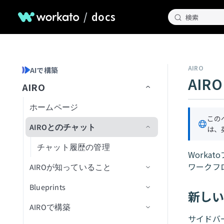
/
docs
検索
AIRO
AIで構築
AIR
AIRO
ホームページ
この
AIROとのチャット
は、
チャット履歴の管理
Worka
ワークフ
AIROが知っていること
Blueprints
AIROプレイブック
新し
AIROで構築
最初のブループリントを作成
サイドバ