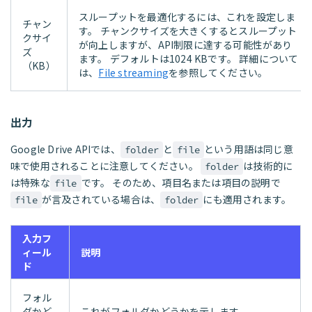
スループットを最適化するには、これを設定しま
チャン
す。 チャンクサイズを大きくするとスループット
クサイ
が向上しますが、API制限に達する可能性があり
ズ
ます。 デフォルトは1024 KBです。 詳細について
（KB）
は、
File streaming
を参照してください。
出力
Google Drive APIでは、
と
という用語は同じ意
folder
file
味で使用されることに注意してください。
は技術的に
folder
は特殊な
です。 そのため、項目名または項目の説明で
file
が言及されている場合は、
にも適用されます。
file
folder
入力フ
ィール
説明
ド
フォル
ダかど
これがフォルダかどうかを示します。