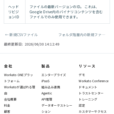
ヘッド
ファイルの最新バージョンのID。 これは、
リビジ
Google Drive内のバイナリコンテンツを含む
ョンID
ファイルでのみ使用できます。
←
新規CSVファイル
フォルダ階層内の新規ファイル/フォルダ
ページャー
最終更新日:
2026/06/30 14:12:49
会社
製品
リソース
Workato ONEプラッ
エンタープライズ
デモ
トフォーム
iPaaS
Workato Conference
Workatoが選ばれる理
組み込み連携
ドキュメント
由
Agentic
トラストセンター
会社概要
API管理
トレーニング
料金
データオーケストレー
認定
顧客
ション
カスタマーサクセス