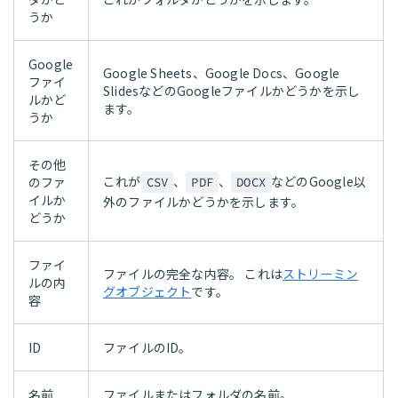
うか
Google
Google Sheets、Google Docs、Google
ファイ
SlidesなどのGoogleファイルかどうかを示し
ルかど
ます。
うか
その他
これが
、
、
などのGoogle以
のファ
CSV
PDF
DOCX
イルか
外のファイルかどうかを示します。
どうか
ファイ
ファイルの完全な内容。 これは
ストリーミン
ルの内
グオブジェクト
です。
容
ID
ファイルのID。
名前
ファイルまたはフォルダの名前。