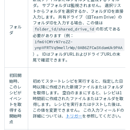
ダ。 サブフォルダは監視されません。 選択リス
トからフォルダを選択するか、フォルダIDを直接
入力します。 共有ドライブ（旧Team Drive）の
フォルダIDを入力する場合、この値は
フォル
の形式である
folder_id/shared_drive_id
ダ
必要があります（例：
1fm6iCMYrN7roZZ-
ynpVFRTVq9mellrWp/0AB6ZFCw3XdamUk9PAA
）。 IDはフォルダURLおよびドライブURLの末
尾で確認できます。
初回開
始時、
初めてスタートレシピを実行すると、指定した日
このレ
時以降に作成された新規ファイルまたはフォルダ
シピが
を取得します。 空白のままにすると、レシピは1
イベン
時間前に作成されたファイルまたはフォルダを取
トを取
得します。 レシピを実行またはテストした後は、
得する
この値を変更できません。 この入力フィールドの
開始時
詳細については、
トリガー
を参照してください。
点