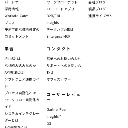
パートナー
ワークフローボット
会社ブログ
採用情報
ローコードアプリ
製品ブログ
Workato Cares
B2B/EDI
連携ライブラリ
プレス
Insights
予測可能な価格設定の
データハブ/MDM
コミットメント
Enterprise MCP
学習
コンタクト
iPaaSとは
営業へのお問い合わせ
なぜ組み込みなのか
サポートへのお問い合
API管理とは
わせ
ソフトウェア連携ガイ
オフィスアワー
ド
プロセス自動化とは
ユーザーレビュ
ー
ワークフロー自動化ガ
イド
Gartner Peer
システムインテグレー
Insights™
ターとは
G2
API連携ガイド