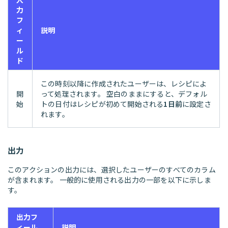
力
フ
ィ
説明
ー
ル
ド
この時刻以降に作成されたユーザーは、レシピによ
開
って処理されます。 空白のままにすると、デフォル
始
トの日付はレシピが初めて開始される
1日前
に設定さ
れます。
出力
このアクションの出力には、選択したユーザーのすべてのカラム
が含まれます。 一般的に使用される出力の一部を以下に示しま
す。
出力フ
ィール
説明