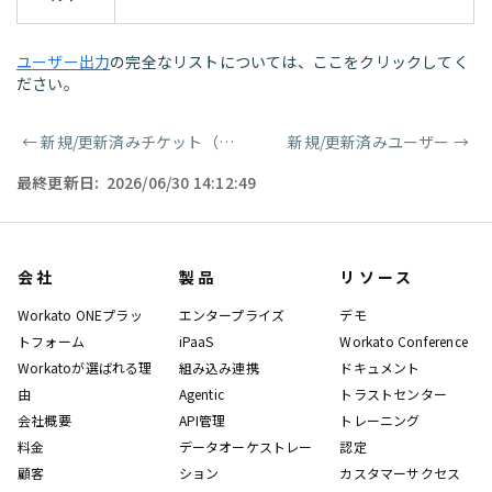
ユーザー出力
の完全なリストについては、ここをクリックしてく
ださい。
←
新規/更新済みチケット（リアルタイム）
新規/更新済みユーザー
→
ページャー
最終更新日:
2026/06/30 14:12:49
会社
製品
リソース
Workato ONEプラッ
エンタープライズ
デモ
トフォーム
iPaaS
Workato Conference
Workatoが選ばれる理
組み込み連携
ドキュメント
由
Agentic
トラストセンター
会社概要
API管理
トレーニング
料金
データオーケストレー
認定
顧客
ション
カスタマーサクセス