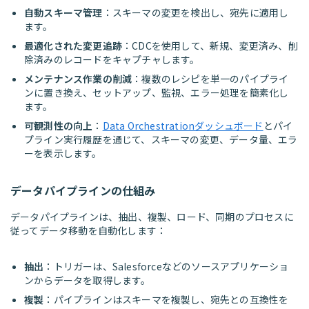
自動スキーマ管理
：スキーマの変更を検出し、宛先に適用し
ます。
最適化された変更追跡
：CDCを使用して、新規、変更済み、削
除済みのレコードをキャプチャします。
メンテナンス作業の削減
：複数のレシピを単一のパイプライ
ンに置き換え、セットアップ、監視、エラー処理を簡素化し
ます。
可観測性の向上
：
Data Orchestrationダッシュボード
とパイ
プライン実行履歴を通じて、スキーマの変更、データ量、エラ
ーを表示します。
データパイプラインの仕組み
データパイプラインは、抽出、複製、ロード、同期のプロセスに
従ってデータ移動を自動化します：
抽出
：トリガーは、Salesforceなどのソースアプリケーショ
ンからデータを取得します。
複製
：パイプラインはスキーマを複製し、宛先との互換性を