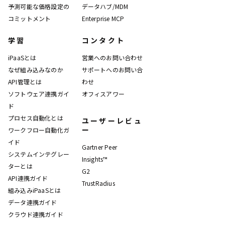
予測可能な価格設定の
データハブ/MDM
コミットメント
Enterprise MCP
学習
コンタクト
iPaaSとは
営業へのお問い合わせ
なぜ組み込みなのか
サポートへのお問い合
API管理とは
わせ
ソフトウェア連携ガイ
オフィスアワー
ド
プロセス自動化とは
ユーザーレビュ
ー
ワークフロー自動化ガ
イド
Gartner Peer
システムインテグレー
Insights™
ターとは
G2
API連携ガイド
TrustRadius
組み込みiPaaSとは
データ連携ガイド
クラウド連携ガイド