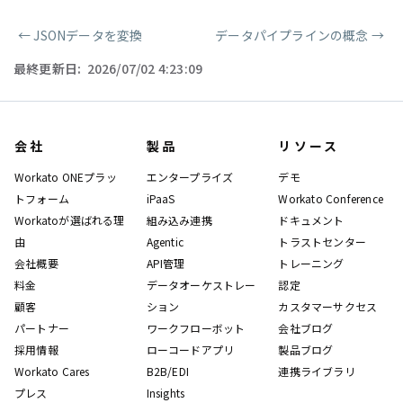
←
JSONデータを変換
データパイプラインの概念
→
ページャー
最終更新日:
2026/07/02 4:23:09
会社
製品
リソース
Workato ONEプラッ
エンタープライズ
デモ
トフォーム
iPaaS
Workato Conference
Workatoが選ばれる理
組み込み連携
ドキュメント
由
Agentic
トラストセンター
会社概要
API管理
トレーニング
料金
データオーケストレー
認定
顧客
ション
カスタマーサクセス
パートナー
ワークフローボット
会社ブログ
採用情報
ローコードアプリ
製品ブログ
Workato Cares
B2B/EDI
連携ライブラリ
プレス
Insights