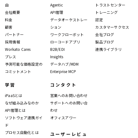
由
Agentic
トラストセンター
会社概要
API管理
トレーニング
料金
データオーケストレー
認定
顧客
ション
カスタマーサクセス
パートナー
ワークフローボット
会社ブログ
採用情報
ローコードアプリ
製品ブログ
Workato Cares
B2B/EDI
連携ライブラリ
プレス
Insights
予測可能な価格設定の
データハブ/MDM
コミットメント
Enterprise MCP
学習
コンタクト
iPaaSとは
営業へのお問い合わせ
なぜ組み込みなのか
サポートへのお問い合
API管理とは
わせ
ソフトウェア連携ガイ
オフィスアワー
ド
プロセス自動化とは
ユーザーレビュ