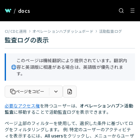
/
docs
CI/CDと運用
オペレーションハブダッシュボード
活動監査ログ
監査ログの表示
このページは機械翻訳により提供されています。翻訳内
容と英語版に相違がある場合は、英語版が優先されま
す。
ページをコピー
必要なアクセス権
を持つユーザーは、
オペレーションハブ＞活動
監査
に移動することで活動監査ログを表示できます。
ページ上部のフィルターを使用して、選択した条件に基づいてロ
グをフィルタリングします。 例: 特定のユーザーのアクティビテ
ィを表示するには、
All users
をクリックし、メニューからユーザ